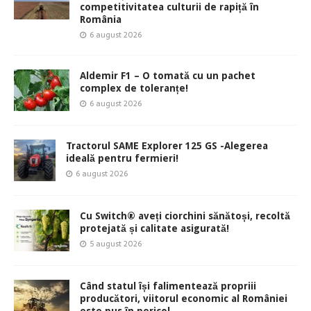
competitivitatea culturii de rapiță în
România
6 august 2026
Aldemir F1 – O tomată cu un pachet
complex de toleranțe!
6 august 2026
Tractorul SAME Explorer 125 GS -Alegerea
ideală pentru fermieri!
6 august 2026
Cu Switch® aveți ciorchini sănătoși, recoltă
protejată și calitate asigurată!
5 august 2026
Când statul își falimentează propriii
producători, viitorul economic al României