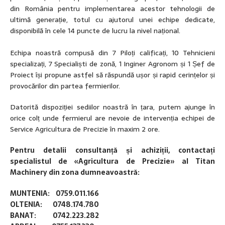
din România pentru implementarea acestor tehnologii de
ultimă generație, totul cu ajutorul unei echipe dedicate,
disponibilă în cele 14 puncte de lucru la nivel național.
Echipa noastră compusă din 7 Piloți calificați, 10 Tehnicieni
specializați, 7 Specialiști de zonă, 1 Inginer Agronom și 1 Șef de
Proiect își propune astfel să răspundă ușor și rapid cerințelor și
provocărilor din partea fermierilor.
Datorită dispoziției sediilor noastră în țara, putem ajunge în
orice colț unde fermierul are nevoie de intervenția echipei de
Service Agricultura de Precizie în maxim 2 ore.
Pentru detalii consultanță și achiziții, contactați
specialistul de «Agricultura de Precizie» al Titan
Machinery din zona dumneavoastră:
MUNTENIA: 0759.011.166
OLTENIA: 0748.174.780
BANAT: 0742.223.282