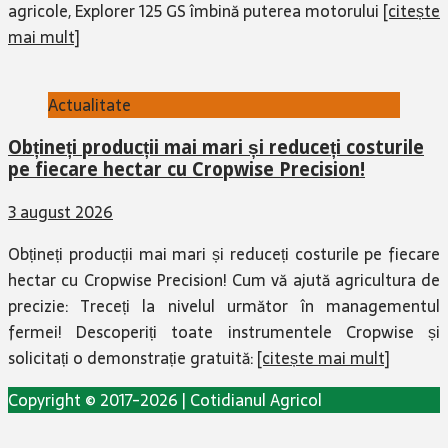
agricole, Explorer 125 GS îmbină puterea motorului
[citește
mai mult]
Actualitate
Obțineți producții mai mari și reduceți costurile
pe fiecare hectar cu Cropwise Precision!
3 august 2026
Obțineți producții mai mari și reduceți costurile pe fiecare
hectar cu Cropwise Precision! Cum vă ajută agricultura de
precizie: Treceți la nivelul următor în managementul
fermei! Descoperiți toate instrumentele Cropwise și
solicitați o demonstrație gratuită:
[citește mai mult]
Copyright © 2017-2026 | Cotidianul Agricol