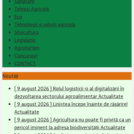
Sanatate
Tehnici Agricole
Eco
Tehnologii şi soluţii agricole
Silvicultura
Legislatie
Agroturism
Concursuri
CONTACT
Noutăți
[ 9 august 2026 ]
Rolul logisticii și al digitalizării în
dezvoltarea sectorului agroalimentar
Actualitate
[ 9 august 2026 ]
Liniștea începe înainte de răsărire!
Actualitate
[ 9 august 2026 ]
Agricultura nu poate fi privită ca un
pericol iminent la adresa biodiversității
Actualitate