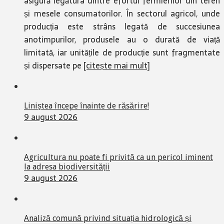
asigură legătura dintre efortul fermierilor din teren
și mesele consumatorilor. În sectorul agricol, unde
producția este strâns legată de succesiunea
anotimpurilor, produsele au o durată de viață
limitată, iar unitățile de producție sunt fragmentate
și dispersate pe
[citește mai mult]
Liniștea începe înainte de răsărire!
9 august 2026
Agricultura nu poate fi privită ca un pericol iminent
la adresa biodiversității
9 august 2026
Analiză comună privind situația hidrologică și