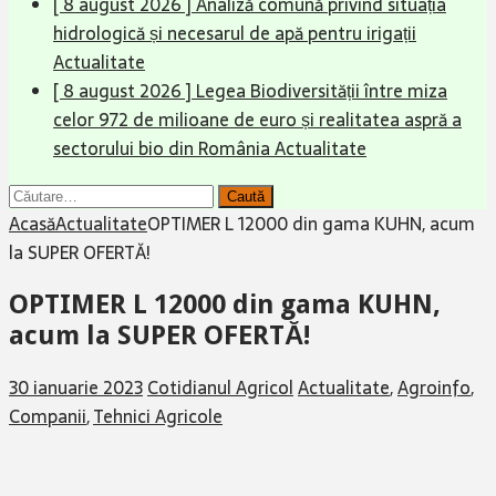
[ 8 august 2026 ]
Analiză comună privind situația
hidrologică și necesarul de apă pentru irigații
Actualitate
[ 8 august 2026 ]
Legea Biodiversității între miza
celor 972 de milioane de euro și realitatea aspră a
sectorului bio din România
Actualitate
Caută
după:
Acasă
Actualitate
OPTIMER L 12000 din gama KUHN, acum
la SUPER OFERTĂ!
OPTIMER L 12000 din gama KUHN,
acum la SUPER OFERTĂ!
30 ianuarie 2023
Cotidianul Agricol
Actualitate
,
Agroinfo
,
Companii
,
Tehnici Agricole