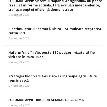
FORUMUL APPR: Sistemul Național Antigrindină nu poate
fi reluat în forma actuală, fără evaluări independente,
transparență și eficiență demonstrate
5 august 2026
Biostimulatorul Seamac® Rhizo – Stimulează creșterea
culturilor!
4 august 2026
Nufarm Vine în Vie: peste 180 podgorii vizate să fie
vizitate în 2026-2027
4 august 2026
Strategia biodiversității riscă să îngroape agricultura
românească
4 august 2026
FORUMUL APPR TRAGE UN SEMNAL DE ALARMĂ
4 august 2026