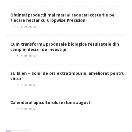
Obțineți producții mai mari și reduceți costurile pe
fiecare hectar cu Cropwise Precision!
3 august 2026
Cum transformă produsele biologice rezultatele din
câmp în decizii de investiții
3 august 2026
SU Ellen – Soiul de orz extratimpuriu, ameliorat pentru
viitor!
3 august 2026
Calendarul apicultorului în luna august!
3 august 2026