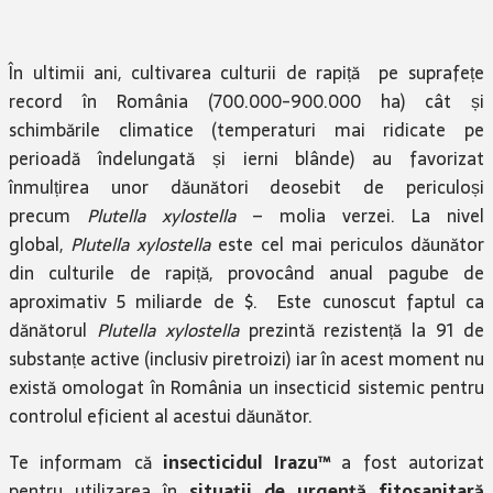
În ultimii ani, cultivarea culturii de rapiță pe suprafețe
record în România (700.000-900.000 ha) cât și
schimbările climatice (temperaturi mai ridicate pe
perioadă îndelungată și ierni blânde) au favorizat
înmulțirea unor dăunători deosebit de periculoși
precum
Plutella xylostella
– molia verzei. La nivel
global,
Plutella xylostella
este cel mai periculos dăunător
din culturile de rapiță, provocând anual pagube de
aproximativ 5 miliarde de $. Este cunoscut faptul ca
dănătorul
Plutella xylostella
prezintă rezistență la 91 de
substanțe active (inclusiv piretroizi) iar în acest moment nu
există omologat în România un insecticid sistemic pentru
controlul eficient al acestui dăunător.
Te informam că
insecticidul Irazu™
a fost autorizat
pentru utilizarea în
situaţii de urgenţă fitosanitară