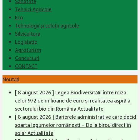
Sanatate
Tehnici Agricole
Eco
Tehnologii şi soluţii agricole
Silvicultura
Legislatie
Agroturism
Concursuri
CONTACT
Noutăți
[ 8 august 2026 ]
Legea Biodiversității între miza
celor 972 de milioane de euro și realitatea aspră a
sectorului bio din România
Actualitate
[ 8 august 2026 ]
Barierele administrative care decid
soarta legumelor românești – De la birou direct în
solar
Actualitate