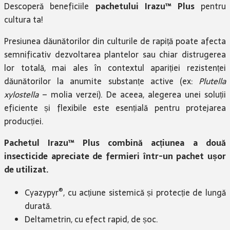
Descoperă beneficiile
pachetului Irazu™ Plus
pentru
cultura ta!
Presiunea dăunătorilor din culturile de rapiță poate afecta
semnificativ dezvoltarea plantelor sau chiar distrugerea
lor totală, mai ales în contextul apariției rezistenței
dăunătorilor la anumite substanțe active (ex:
Plutella
xylostella
– molia verzei). De aceea, alegerea unei soluții
eficiente și flexibile este esențială pentru protejarea
producției.
Pachetul Irazu™ Plus combină acțiunea a două
insecticide apreciate de fermieri într-un pachet ușor
de utilizat.
®
Cyazypyr
, cu acțiune sistemică și protecție de lungă
durată.
Deltametrin, cu efect rapid, de șoc.