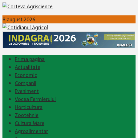
8 august 2026
Prima pagina
Actualitate
Economic
Companii
Eveniment
Vocea Fermierului
Horticultura
Zootehnie
Cultura Mare
Agroalimentar