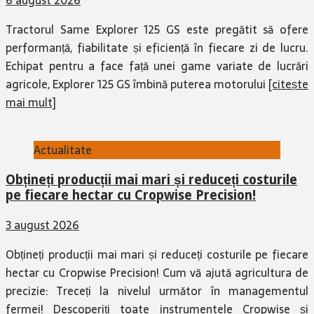
6 august 2026
Tractorul Same Explorer 125 GS este pregătit să ofere
performanță, fiabilitate și eficiență în fiecare zi de lucru.
Echipat pentru a face față unei game variate de lucrări
agricole, Explorer 125 GS îmbină puterea motorului
[citește
mai mult]
Actualitate
Obțineți producții mai mari și reduceți costurile
pe fiecare hectar cu Cropwise Precision!
3 august 2026
Obțineți producții mai mari și reduceți costurile pe fiecare
hectar cu Cropwise Precision! Cum vă ajută agricultura de
precizie: Treceți la nivelul următor în managementul
fermei! Descoperiți toate instrumentele Cropwise și