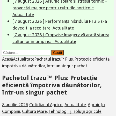
[ 7 august 2026 ]
Arsurile solare și stresul termic –
provocări majore pentru culturile horticole
Actualitate
[ 7 august 2026 ]
Performanța hibridului PT315 s-a
dovedit la recoltare!
Actualitate
[ 7 august 2026 ]
Cropwise Imagery vă arată starea
culturilor în timp real!
Actualitate
Caută
după:
Acasă
Actualitate
Pachetul Irazu™ Plus: Protecție eficientă
împotriva dăunătorilor, într-un singur pachet
Pachetul Irazu™ Plus: Protecție
eficientă împotriva dăunătorilor,
într-un singur pachet
8 aprilie 2026
Cotidianul Agricol
Actualitate
,
Agroinfo
,
Companii
,
Cultura Mare
,
Tehnologii şi soluţii agricole