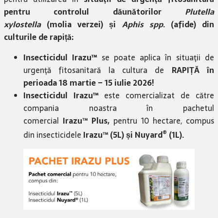
pentru controlul dăunătorilor
Plutella
xylostella
(molia verzei) și
Aphis spp
. (afide) din
culturile de rapiță:
Insecticidul Irazu™
se poate aplica în situaţii de
urgenţă fitosanitară la cultura de
RAPIȚĂ în
perioada 18 martie – 15 iulie 2026!
Insecticidul Irazu™
este comercializat de către
compania noastra în pachetul
comercial
Irazu
™
Plus,
pentru 10 hectare, compus
®
din insecticidele
Irazu
™
(5L) și Nuyard
(1L).