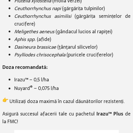
Plutella xylostella
(molia verzei)
Ceuthorrhynchus napi
(gărgărița tulpinilor)
Ceuthorrhynchus asimilisi
(gărgărița semințelor de
crucifere)
Meligethes aeneus
(gândacul lucios al rapiţei)
Aphis spp.
(afide)
Dasineura brassicae
(ţânţarul silicvelor)
Psylliodes chrisocephala
(puricele cruciferelor) ​​​​​
Doza recomandată:
Irazu™ – 0,5 l/ha
®
Nuyard
– 0,075 l/ha
Utilizați doza maximă în cazul dăunătorilor rezistenți.​​​​​​​
Asigură succesul afacerii tale cu pachetul
Irazu™ Plus
de
la FMC!