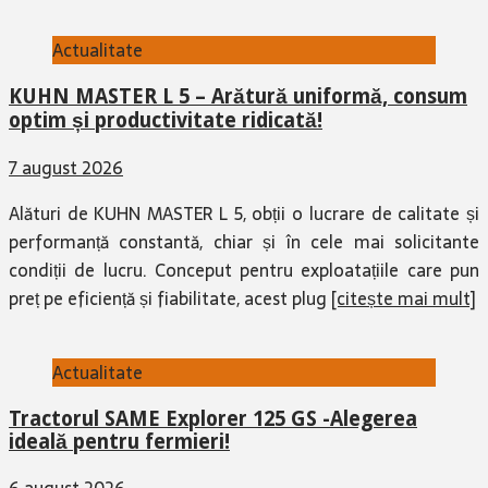
Actualitate
KUHN MASTER L 5 – Arătură uniformă, consum
optim și productivitate ridicată!
7 august 2026
Alături de KUHN MASTER L 5, obții o lucrare de calitate și
performanță constantă, chiar și în cele mai solicitante
condiții de lucru. Conceput pentru exploatațiile care pun
preț pe eficiență și fiabilitate, acest plug
[citește mai mult]
Actualitate
Tractorul SAME Explorer 125 GS -Alegerea
ideală pentru fermieri!