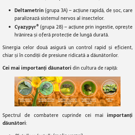
Deltametrin
(grupa 3A) – acțiune rapidă, de șoc, care
paralizează sistemul nervos al insectelor.
®
Cyazypyr
(grupa 28) – acțiune prin ingestie, oprește
hrănirea și oferă protecție de lungă durată.
Sinergia celor două asigură un control rapid și eficient,
chiar și în condiții de presiune ridicată a dăunătorilor.
Cei mai importanți dăunatori
din cultura de rapiță:
Spectrul de combatere cuprinde cei mai
importanți
dăunători
: ​​​​​​​