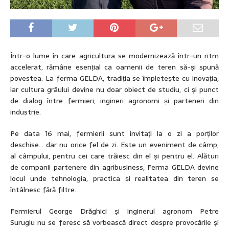
Într-o lume în care agricultura se modernizează într-un ritm
accelerat, rămâne esențial ca oamenii de teren să-și spună
povestea. La ferma GELDA, tradiția se împletește cu inovația,
iar cultura grâului devine nu doar obiect de studiu, ci și punct
de dialog între fermieri, ingineri agronomi și parteneri din
industrie.
Pe data 16 mai, fermierii sunt invitați la o zi a porților
deschise… dar nu orice fel de zi. Este un eveniment de câmp,
al câmpului, pentru cei care trăiesc din el și pentru el. Alături
de companii partenere din agribusiness, Ferma GELDA devine
locul unde tehnologia, practica și realitatea din teren se
întâlnesc fără filtre.
Fermierul George Drăghici și inginerul agronom Petre
Surugiu nu se feresc să vorbească direct despre provocările și