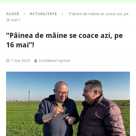
ACASĂ
ACTUALITATE
”Pâinea de mâine se coace azi, pe
16 mai”!
”Pâinea de mâine se coace azi, pe
16 mai”!
7 mai 2025
Cotidianul Agricol