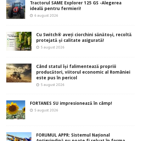
Tractorul SAME Explorer 125 GS -Alegerea
ideală pentru fermieri!
6 august 2026
Cu Switch® aveți ciorchini sănătoși, recoltă
protejată și calitate asigurată!
5 august 2026
Când statul își falimentează propriii
producători, viitorul economic al României
este pus în pericol
5 august 2026
FORTANES SU impresionează în câmp!
5 august 2026
FORUMUL APPR: Sistemul Național
Antigrindină nu poate fi reluat în forma