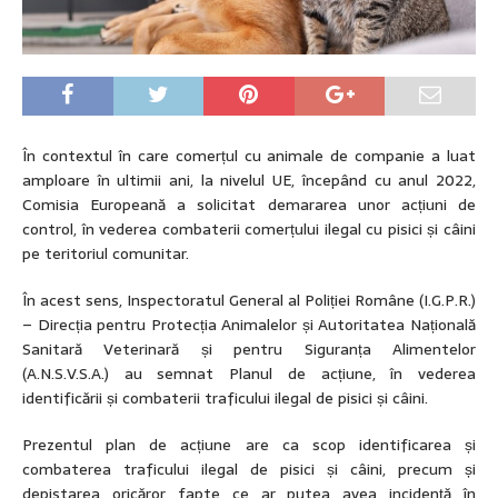
În contextul în care comerțul cu animale de companie a luat
amploare în ultimii ani, la nivelul UE, începând cu anul 2022,
Comisia Europeană a solicitat demararea unor acțiuni de
control, în vederea combaterii comerțului ilegal cu pisici și câini
pe teritoriul comunitar.
În acest sens, Inspectoratul General al Poliției Române (I.G.P.R.)
– Direcția pentru Protecția Animalelor și Autoritatea Națională
Sanitară Veterinară și pentru Siguranța Alimentelor
(A.N.S.V.S.A.) au semnat Planul de acțiune, în vederea
identificării și combaterii traficului ilegal de pisici și câini.
Prezentul plan de acțiune are ca scop identificarea și
combaterea traficului ilegal de pisici și câini, precum și
depistarea oricăror fapte ce ar putea avea incidență în