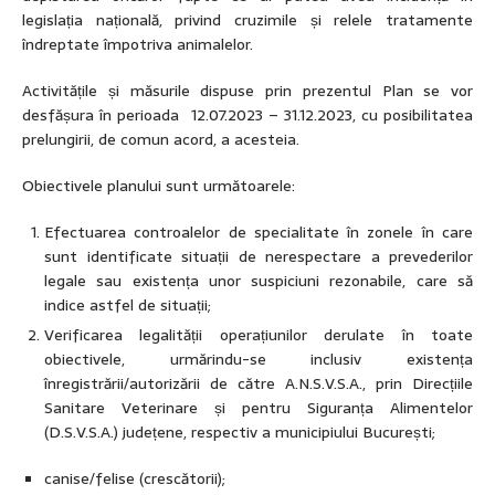
legislația națională, privind cruzimile și relele tratamente
îndreptate împotriva animalelor.
Activitățile și măsurile dispuse prin prezentul Plan se vor
desfășura în perioada 12.07.2023 – 31.12.2023, cu posibilitatea
prelungirii, de comun acord, a acesteia.
Obiectivele planului sunt următoarele:
Efectuarea controalelor de specialitate în zonele în care
sunt identificate situații de nerespectare a prevederilor
legale sau existența unor suspiciuni rezonabile, care să
indice astfel de situații;
Verificarea legalității operațiunilor derulate în toate
obiectivele, urmărindu-se inclusiv existența
înregistrării/autorizării de către A.N.S.V.S.A., prin Direcțiile
Sanitare Veterinare și pentru Siguranța Alimentelor
(D.S.V.S.A.) județene, respectiv a municipiului București;
canise/felise (crescătorii);