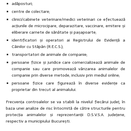
adăposturi;
centre de colectare;
clinici/cabinete veterinare/medici veterinari ce efectuează
acțiunile de microcipare, deparazitare, vaccinare, emitere și
eliberare carnete de sănătate și pașapoarte;
identificatori și operatori ai Registrului de Evidență a
Câinilor cu Stăpân (R.E.C.S.);
transportatori de animale de companie;
persoane fizice și juridice care comercializează animale de
companie sau care promovează vânzarea animalelor de
companie prin diverse metode, inclusiv prin mediul online;
persoane fizice care figurează în diverse evidențe ca
proprietar din trecut al animalului.
Frecvența controalelor se va stabili la nivelul fiecărui județ, în
baza unei analize de risc întocmită de către structurile pentru
protecția animalelor și reprezentanții D.S.V.S.A. județene,
respectiv a municipiului București.