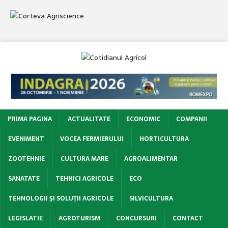
PRIMA PAGINA
ACTUALITATE
ECONOMIC
COMPANII
EVENIMENT
VOCEA FERMIERULUI
HORTICULTURA
ZOOTEHNIE
CULTURA MARE
AGROALIMENTAR
SANATATE
TEHNICI AGRICOLE
ECO
TEHNOLOGII ŞI SOLUŢII AGRICOLE
SILVICULTURA
LEGISLATIE
AGROTURISM
CONCURSURI
CONTACT