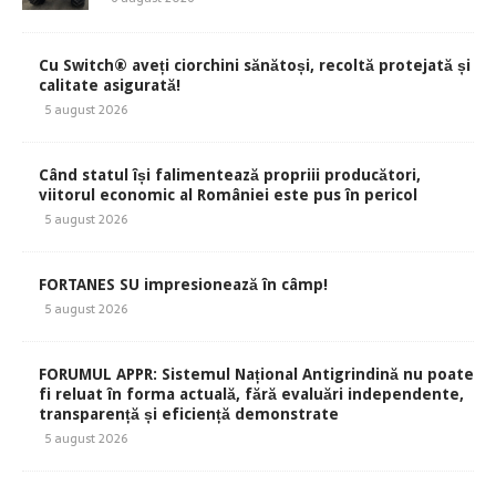
Cu Switch® aveți ciorchini sănătoși, recoltă protejată și
calitate asigurată!
5 august 2026
Când statul își falimentează propriii producători,
viitorul economic al României este pus în pericol
5 august 2026
FORTANES SU impresionează în câmp!
5 august 2026
FORUMUL APPR: Sistemul Național Antigrindină nu poate
fi reluat în forma actuală, fără evaluări independente,
transparență și eficiență demonstrate
5 august 2026