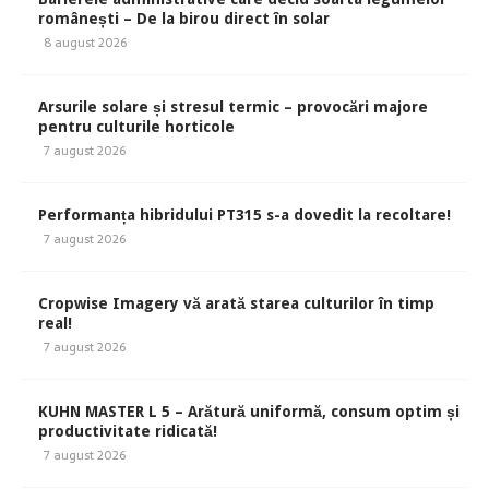
românești – De la birou direct în solar
8 august 2026
Arsurile solare și stresul termic – provocări majore
pentru culturile horticole
7 august 2026
Performanța hibridului PT315 s-a dovedit la recoltare!
7 august 2026
Cropwise Imagery vă arată starea culturilor în timp
real!
7 august 2026
KUHN MASTER L 5 – Arătură uniformă, consum optim și
productivitate ridicată!
7 august 2026