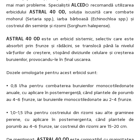
mai mari probleme. Specialiștii
ALCED
O recomandă utilizarea
erbicidului
ASTRAL 40 OD,
soluția iscusită care combate
mohorul (Setaria spp.), iarba bărboasă (Echinochloa spp.) și
costreiul din semințe și rizomi (Sorghum halepense).
ASTRAL 40 OD
este un erbicid sistemic, selectiv care este
absorbit prin frunze și rădăcini, se translocă până la nivelul
vârfurilor de creștere, stopând diviziunile celulare și creșterea
buruienilor, provocandu-le în final uscarea.
Dozele omologate pentru acest erbicid sunt:
• 0,8 l/ha pentru combaterea buruienilor monocotiledonate
anuale, cu aplicare în postemergență, când plantele de porumb
au 4-6 frunze, iar buruienile monocotiledonate au 2-4 frunze.
• 1,0-1,5 l/ha pentru costreiului din rizomi sau alte graminee
perene, cu aplicare în postemergenta, când plantele de
porumb au 4-6 frunze, iar costreiul din rizomi are 15-20 cm.
De menționat:
ASTRAL 40 OD
este compatibil cu majoritatea