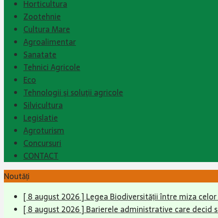
Horticultura
Zootehnie
Cultura Mare
Agroalimentar
Sanatate
Tehnici Agricole
Eco
Tehnologii şi soluţii agricole
Silvicultura
Legislatie
Agroturism
Concursuri
CONTACT
Noutăți
[ 8 august 2026 ]
Legea Biodiversității între miza celo
[ 8 august 2026 ]
Barierele administrative care decid 