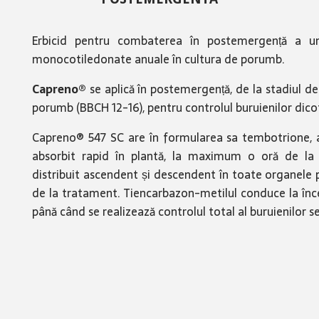
Erbicid pentru combaterea în postemergență a unu
monocotiledonate anuale în cultura de porumb.
Capreno®
se aplică în postemergență, de la stadiul de 
porumb (BBCH 12-16), pentru controlul buruienilor dico
Capreno® 547 SC are în formularea sa tembotrione, ap
absorbit rapid în plantă, la maximum o oră de la ap
distribuit ascendent și descendent în toate organele p
de la tratament. Tiencarbazon-metilul conduce la înce
până când se realizează controlul total al buruienilor se