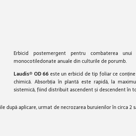
Erbicid postemergent pentru combaterea unui s
monocotiledonate anuale din culturile de porumb.
Laudis® OD 66
este un erbicid de tip foliar ce conți
chimică. Absorbția în plantă este rapidă, la maxim
sistemică, fiind distribuit ascendent și descendent în 
-5 zile după aplicare, urmat de necrozarea buruienilor în circ