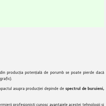
in producția potențială de porumb se poate pierde dacă
grafic).
mpactul asupra producției depinde de
spectrul de buruieni,
rmierii profesioniști cunosc avantajele acestei tehnologii și