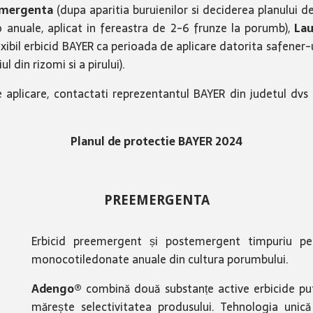
emergenta
(dupa aparitia buruienilor si deciderea planului
o anuale, aplicat in fereastra de 2-6 frunze la porumb),
Lau
xibil erbicid BAYER ca perioada de aplicare datorita safener-u
 din rizomi si a pirului).
 aplicare, contactati reprezentantul BAYER din judetul dvs
Planul de protectie BAYER 2024
PREEMERGENTA
Erbicid preemergent și postemergent timpuriu pen
monocotiledonate anuale din cultura porumbului.
Adengo®
combină două substanțe active erbicide put
mărește selectivitatea produsului. Tehnologia unică