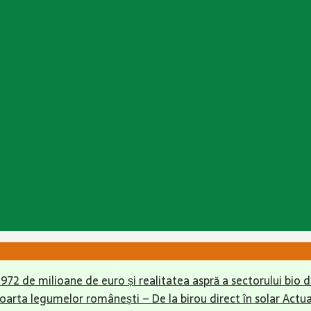
r 972 de milioane de euro și realitatea aspră a sectorului bio
soarta legumelor românești – De la birou direct în solar
Actua