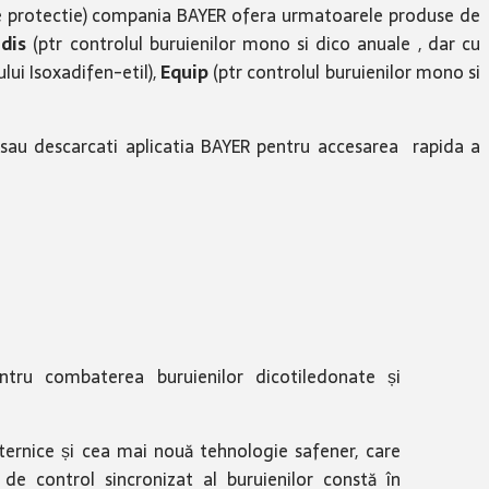
 de protectie) compania BAYER ofera urmatoarele produse de
dis
(ptr controlul buruienilor mono si dico anuale , dar cu
lui Isoxadifen-etil),
Equip
(ptr controlul buruienilor mono si
 sau descarcati aplicatia BAYER pentru accesarea rapida a
tru combaterea buruienilor dicotiledonate și
ernice și cea mai nouă tehnologie safener, care
 de control sincronizat al buruienilor constă în