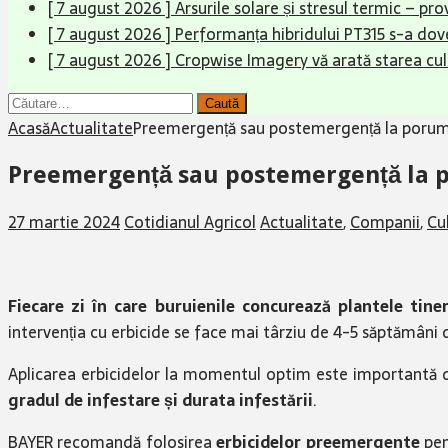
[ 7 august 2026 ]
Arsurile solare și stresul termic – pr
[ 7 august 2026 ]
Performanța hibridului PT315 s-a dove
[ 7 august 2026 ]
Cropwise Imagery vă arată starea cult
Caută
după:
Acasă
Actualitate
Preemergență sau postemergență la porum
Preemergență sau postemergență la 
27 martie 2024
Cotidianul Agricol
Actualitate
,
Companii
,
Cu
Fiecare zi în care buruienile concurează plantele tin
intervenția cu erbicide se face mai târziu de 4-5 săptămâni 
Aplicarea erbicidelor la momentul optim este importantă
gradul de infestare și durata infestării
.
BAYER recomandă folosirea
erbicidelor preemergente
pen