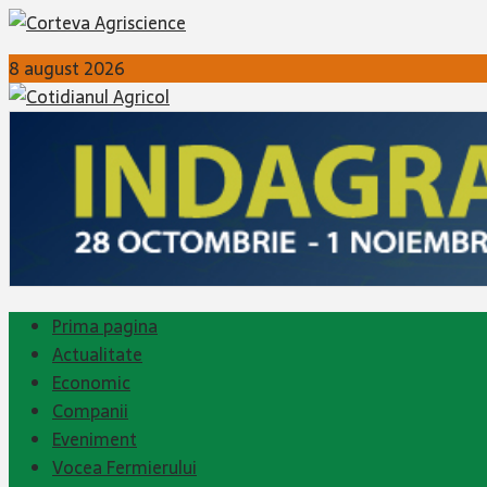
8 august 2026
Prima pagina
Actualitate
Economic
Companii
Eveniment
Vocea Fermierului