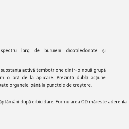
pectru larg de buruieni dicotiledonate și
ne substanța activă tembotrione dintr-o nouă grupă
um o oră de la aplicare. Prezintă dublă acțiune
toate organele, până la punctele de creștere.
a 2 săptămâni după erbicidare. Formularea OD mărește aderența