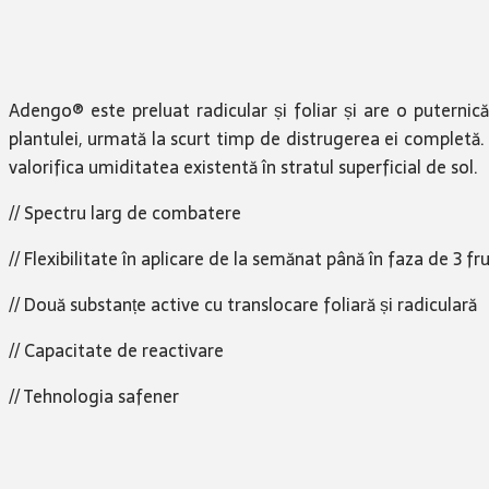
Adengo® este preluat radicular și foliar și are o puternică 
plantulei, urmată la scurt timp de distrugerea ei complet
valorifica umiditatea existentă în stratul superficial de sol.
// Spectru larg de combatere
// Flexibilitate în aplicare de la semănat până în faza de 3 fr
// Două substanțe active cu translocare foliară și radiculară
// Capacitate de reactivare
// Tehnologia safener