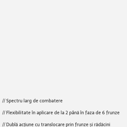
// Spectru larg de combatere
// Flexibilitate în aplicare de la 2 până în faza de 6 frunze
// Dublă acțiune cu translocare prin frunze și rădăcini