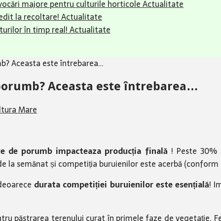
ovocări majore pentru culturile horticole
Actualitate
dit la recoltare!
Actualitate
urilor în timp real!
Actualitate
b? Aceasta este întrebarea…
porumb? Aceasta este întrebarea…
ltura Mare
ere de porumb impacteaza producția finală
! Peste 30% d
de la semănat și competiția buruienilor este acerbă (conform 
 deoarece
durata competiției buruienilor este esențială
! I
tru păstrarea terenului curat în primele faze de vegetație. Fe