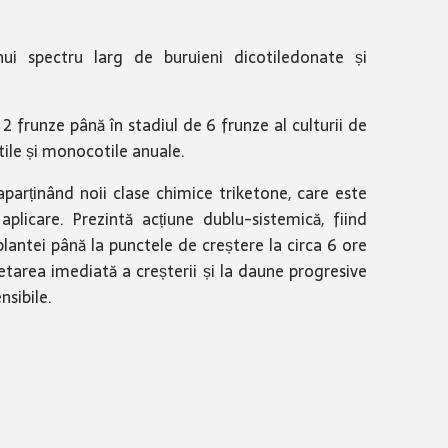
i spectru larg de buruieni dicotiledonate și
2 frunze până în stadiul de 6 frunze al culturii de
tile și monocotile anuale.
arținând noii clase chimice triketone, care este
licare. Prezintă acțiune dublu-sistemică, fiind
lantei până la punctele de creștere la circa 6 ore
tarea imediată a creșterii și la daune progresive
nsibile.