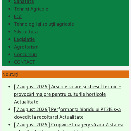
Sanatate
Tehnici Agricole
Eco
Tehnologii şi soluţii agricole
Silvicultura
Legislatie
Agroturism
Concursuri
CONTACT
Noutăți
[ 7 august 2026 ]
Arsurile solare și stresul termic –
provocări majore pentru culturile horticole
Actualitate
[ 7 august 2026 ]
Performanța hibridului PT315 s-a
dovedit la recoltare!
Actualitate
[ 7 august 2026 ]
Cropwise Imagery vă arată starea