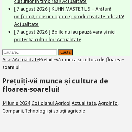
culturilor în timp real!
Actualitate
[ 7 august 2026 ]
KUHN MASTER L 5 – Arătură
uniformă, consum optim și productivitate ridicată!
Actualitate
[ 7 august 2026 ]
Bolile nu iau pauză vara și nici
protecția culturilor!
Actualitate
Caută
după:
Acasă
Actualitate
Prețuiți-vă munca și cultura de floarea-
soarelui!
Prețuiți-vă munca și cultura de
floarea-soarelui!
14 iunie 2024
Cotidianul Agricol
Actualitate
,
Agroinfo
,
Companii
,
Tehnologii şi soluţii agricole