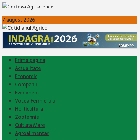
7 august 2026
Prima pagina
Actualitate
Economic
Companii
Eveniment
Vocea Fermierului
Horticultura
Zootehnie
Cultura Mare
Agroalimentar