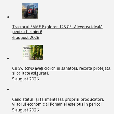
Tractorul SAME Explorer 125 GS -Alegerea ideală
pentru fermieri!
6 august 2026
Cu Switch® aveți ciorchini sănătoși, recoltă protejată
și calitate asigurată!
5 august 2026
Când statul își falimentează propriii producători,
viitorul economic al României este pus în pericol
5 august 2026