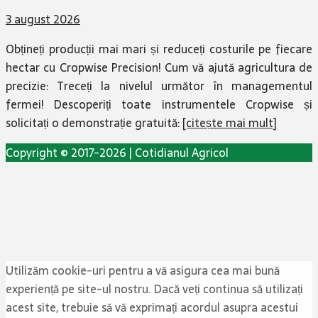
3 august 2026
Obțineți producții mai mari și reduceți costurile pe fiecare
hectar cu Cropwise Precision! Cum vă ajută agricultura de
precizie: Treceți la nivelul următor în managementul
fermei! Descoperiți toate instrumentele Cropwise și
solicitați o demonstrație gratuită:
[citește mai mult]
Copyright © 2017-2026 | Cotidianul Agricol
Utilizăm cookie-uri pentru a vă asigura cea mai bună
experiență pe site-ul nostru. Dacă veți continua să utilizați
acest site, trebuie să vă exprimați acordul asupra acestui