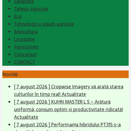
Sanatate
Tehnici Agricole
Eco
Tehnologii şi soluţii agricole
Silvicultura
Legislatie
Agroturism
Concursuri
CONTACT
Noutăți
[ 7 august 2026 ]
Cropwise Imagery vă arată starea
culturilor în timp real!
Actualitate
[ 7 august 2026 ]
KUHN MASTER L 5 – Arătură
uniformă, consum optim și productivitate ridicată!
Actualitate
[ 7 august 2026 ]
Performanța hibridului PT315 s-a