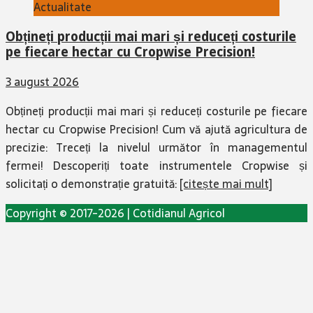
Actualitate
Obțineți producții mai mari și reduceți costurile
pe fiecare hectar cu Cropwise Precision!
3 august 2026
Obțineți producții mai mari și reduceți costurile pe fiecare
hectar cu Cropwise Precision! Cum vă ajută agricultura de
precizie: Treceți la nivelul următor în managementul
fermei! Descoperiți toate instrumentele Cropwise și
solicitați o demonstrație gratuită:
[citește mai mult]
Copyright © 2017-2026 | Cotidianul Agricol