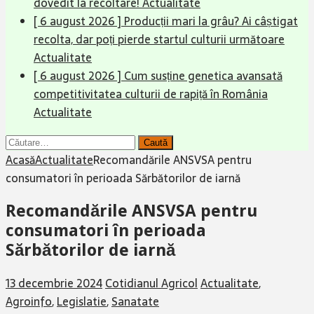
dovedit la recoltare!
Actualitate
[ 6 august 2026 ]
Producții mari la grâu? Ai câștigat
recolta, dar poți pierde startul culturii următoare
Actualitate
[ 6 august 2026 ]
Cum susține genetica avansată
competitivitatea culturii de rapiță în România
Actualitate
Caută
după:
Acasă
Actualitate
Recomandările ANSVSA pentru
consumatori în perioada Sărbătorilor de iarnă
Recomandările ANSVSA pentru
consumatori în perioada
Sărbătorilor de iarnă
13 decembrie 2024
Cotidianul Agricol
Actualitate
,
Agroinfo
,
Legislatie
,
Sanatate