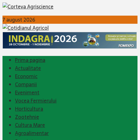
7 august 2026
Prima pagina
Actualitate
Economic
Companii
Eveniment
Vocea Fermierului
Horticultura
Zootehnie
Cultura Mare
Agroalimentar