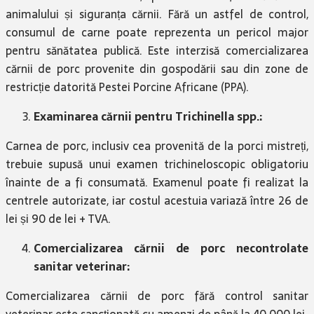
animalului și siguranța cărnii. Fără un astfel de control,
consumul de carne poate reprezenta un pericol major
pentru sănătatea publică. Este interzisă comercializarea
cărnii de porc provenite din gospodării sau din zone de
restricție datorită Pestei Porcine Africane (PPA).
Examinarea cărnii pentru Trichinella spp.:
Carnea de porc, inclusiv cea provenită de la porci mistreți,
trebuie supusă unui examen trichineloscopic obligatoriu
înainte de a fi consumată. Examenul poate fi realizat la
centrele autorizate, iar costul acestuia variază între 26 de
lei și 90 de lei + TVA.
Comercializarea cărnii de porc necontrolate
sanitar veterinar:
Comercializarea cărnii de porc fără control sanitar
veterinar este sancționată cu amenzi de până la 40.000 lei.