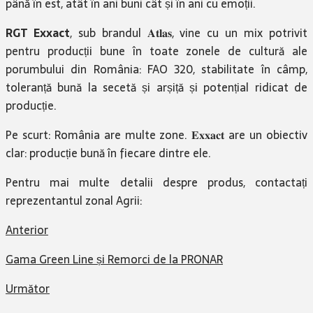
până în est, atât în ani buni cât și în ani cu emoții.
RGT Exxact
, sub brandul 𝐀𝐭𝐥𝐚𝐬, vine cu un mix potrivit
pentru producții bune în toate zonele de cultură ale
porumbului din România: FAO 320, stabilitate în câmp,
toleranță bună la secetă și arșiță și potențial ridicat de
producție.
Pe scurt: România are multe zone. 𝐄𝐱𝐱𝐚𝐜𝐭 are un obiectiv
clar: producție bună în fiecare dintre ele.
Pentru mai multe detalii despre produs, contactați
reprezentantul zonal Agrii:
Anterior
Gama Green Line și Remorci de la PRONAR
Următor