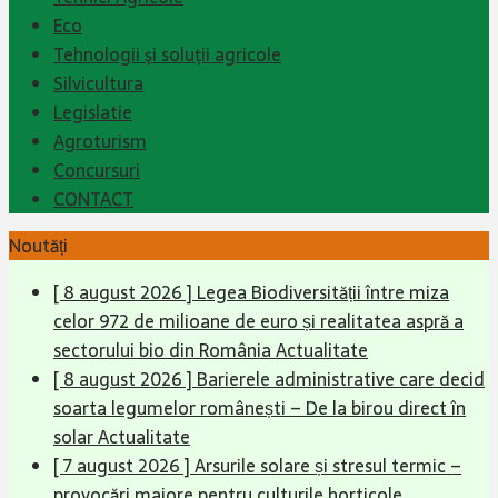
Eco
Tehnologii şi soluţii agricole
Silvicultura
Legislatie
Agroturism
Concursuri
CONTACT
Noutăți
[ 8 august 2026 ]
Legea Biodiversității între miza
celor 972 de milioane de euro și realitatea aspră a
sectorului bio din România
Actualitate
[ 8 august 2026 ]
Barierele administrative care decid
soarta legumelor românești – De la birou direct în
solar
Actualitate
[ 7 august 2026 ]
Arsurile solare și stresul termic –
provocări majore pentru culturile horticole