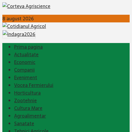
8 august 2026
Prima pagina
Actualitate
Economic
Companii
Eveniment
Vocea Fermierului
Horticultura
Zootehnie
Cultura Mare
Agroalimentar
Sanatate
Tehnici Agricole