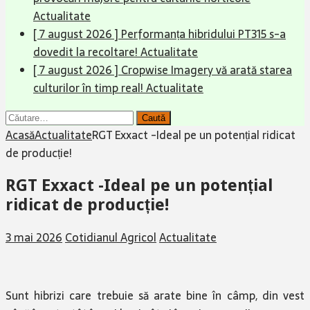
Actualitate
[ 7 august 2026 ]
Performanța hibridului PT315 s-a
dovedit la recoltare!
Actualitate
[ 7 august 2026 ]
Cropwise Imagery vă arată starea
culturilor în timp real!
Actualitate
Caută
după:
Acasă
Actualitate
RGT Exxact -Ideal pe un potențial ridicat
de producție!
RGT Exxact -Ideal pe un potențial
ridicat de producție!
3 mai 2026
Cotidianul Agricol
Actualitate
Sunt hibrizi care trebuie să arate bine în câmp, din vest