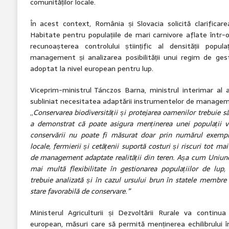
comunităților locale.
În acest context, România și Slovacia solicită clarificarea 
Habitate pentru populațiile de mari carnivore aflate într-
recunoașterea controlului științific al densității popu
management și analizarea posibilității unui regim de gesti
adoptat la nivel european pentru lup.
Viceprim-ministrul Tánczos Barna, ministrul interimar al agr
subliniat necesitatea adaptării instrumentelor de management
„
Conservarea biodiversității și protejarea oamenilor trebui
a demonstrat că poate asigura menținerea unei populații vi
conservării nu poate fi măsurat doar prin numărul exempl
locale, fermierii și cetățenii suportă costuri și riscuri tot m
de management adaptate realității din teren. Așa cum Uniun
mai multă flexibilitate în gestionarea populațiilor de lup
trebuie analizată și în cazul ursului brun în statele membre
stare favorabilă de conservare.”
Ministerul Agriculturii și Dezvoltării Rurale va continua 
european, măsuri care să permită menținerea echilibrului î