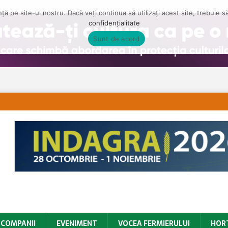
ă pe site-ul nostru. Dacă veți continua să utilizați acest site, trebuie 
confidențialitate
Sunt de acord
COMPANII
EVENIMENT
VOCEA FERMIERULUI
HOR