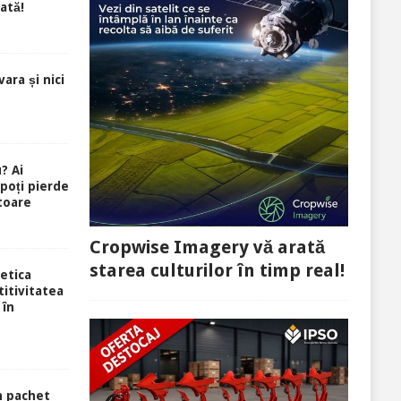
ată!
ara și nici
? Ai
 poți pierde
toare
Cropwise Imagery vă arată
starea culturilor în timp real!
etica
itivitatea
 în
n pachet