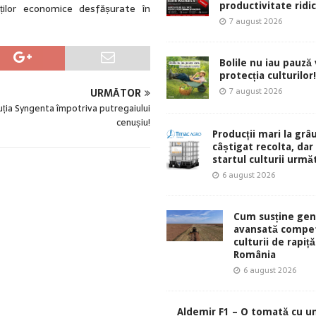
productivitate ridic
ităților economice desfășurate în
7 august 2026
Bolile nu iau pauză v
protecția culturilor!
7 august 2026
URMĂTOR
uția Syngenta împotriva putregaiului
cenușiu!
Producții mari la grâu
câștigat recolta, dar
startul culturii urmă
6 august 2026
Cum susține gen
avansată compet
culturii de rapiță
România
6 august 2026
Aldemir F1 – O tomată cu u