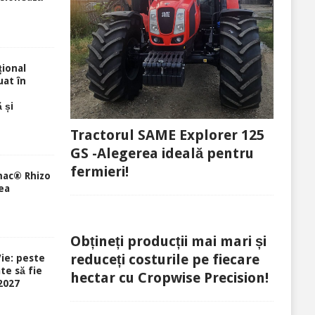
ional
uat în
 și
Tractorul SAME Explorer 125
GS -Alegerea ideală pentru
fermieri!
mac® Rhizo
ea
Obțineți producții mai mari și
reduceți costurile pe fiecare
ie: peste
te să fie
hectar cu Cropwise Precision!
-2027