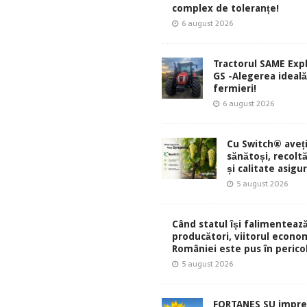
complex de toleranțe!
6 august 2026
Tractorul SAME Exp
GS -Alegerea ideal
fermieri!
6 august 2026
Cu Switch® aveți
sănătoși, recolt
și calitate asigu
5 august 2026
Când statul își falimentează
producători, viitorul econom
României este pus în perico
5 august 2026
FORTANES SU impre