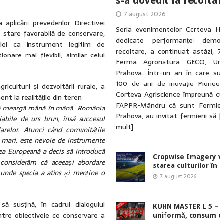
s-a dovedit la recolta
7 august 2026
aplicării prevederilor Directivei
Seria evenimentelor Corteva H
o stare favorabilă de conservare,
dedicate performanței demo
lației ca instrument legitim de
recoltare, a continuat astăzi, 
onare mai flexibil, similar celui
Ferma Agronatura GECO, Urla
Prahova. Într-un an în care su
100 de ani de inovație Pionee
iculturii și dezvoltării rurale, a
Corteva Agriscience împreună cu
 la realitățile din teren:
FAPPR-Mândru că sunt Fermie
e să meargă mână în mână. România
Prahova, au invitat fermierii să
abile de urs brun, însă succesul
mult]
arelor. Atunci când comunitățile
ai mari, este nevoie de instrumente
ea Europeană a decis să introducă
Cropwise Imagery v
, considerăm că aceeași abordare
starea culturilor în
 unde specia a atins și menține o
7 august 2026
să susțină, în cadrul dialogului
KUHN MASTER L 5 – 
ntre obiectivele de conservare a
uniformă, consum 