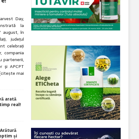
re!
arvest Day,
nstrată la
7 august, în
ți, județul
nt celebrați
r, compania
 partenerii,
r şi APCPT
[citește mai
ă arată
 timp real!
Arătură
optim și