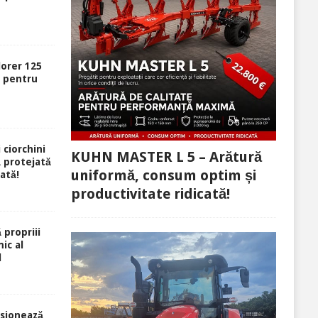
lorer 125
ă pentru
 ciorchini
KUHN MASTER L 5 – Arătură
ă protejată
uniformă, consum optim și
rată!
productivitate ridicată!
 propriii
ic al
l
sionează