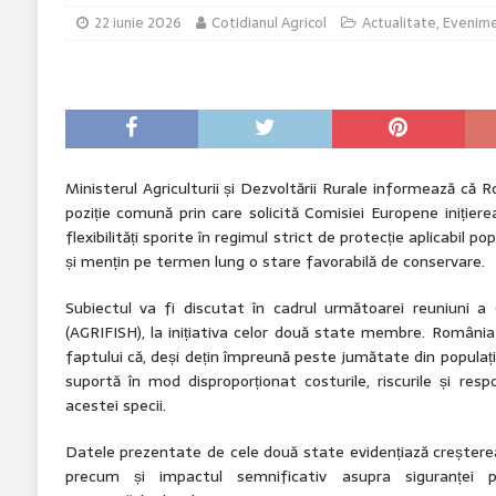
22 iunie 2026
Cotidianul Agricol
Actualitate
,
Evenim
Ministerul Agriculturii și Dezvoltării Rurale informează că 
poziție comună prin care solicită Comisiei Europene inițier
flexibilități sporite în regimul strict de protecție aplicabil po
și mențin pe termen lung o stare favorabilă de conservare.
Subiectul va fi discutat în cadrul următoarei reuniuni a C
(AGRIFISH), la inițiativa celor două state membre. România
faptului că, deși dețin împreună peste jumătate din populați
suportă în mod disproporționat costurile, riscurile și respo
acestei specii.
Datele prezentate de cele două state evidențiază creșterea
precum și impactul semnificativ asupra siguranței publ