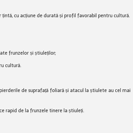
țintă, cu acțiune de durată și profil favorabil pentru cultură.
e frunzelor și știuleților;
ru cultură.
ierderile de suprafață foliară și atacul la știulete au cel mai
 rapid de la frunzele tinere la știuleți.