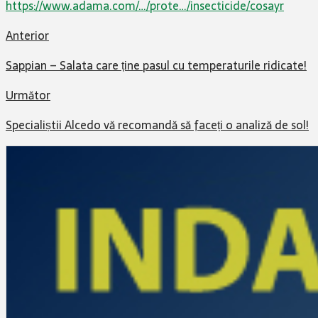
https://www.adama.com/…/prote…/insecticide/cosayr
Anterior
Sappian – Salata care ține pasul cu temperaturile ridicate!
Următor
Specialiștii Alcedo vă recomandă să faceți o analiză de sol!