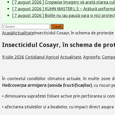
[ 7 august 2026 ]
Cropwise Imagery vă arată starea cult
[ 7 august 2026 ]
KUHN MASTER L 5 – Arătură uniformă,
[ 7 august 2026 ]
Bolile nu iau pauză vara și nici protecț
Caută
după:
Acasă
Actualitate
Insecticidul Cosayr, în schema de protecție
Insecticidul Cosayr, în schema de pro
9 iulie 2026
Cotidianul Agricol
Actualitate
,
Agroinfo
,
Compa
În contextul condițiilor climatice actuale, în multe zone
𝘏𝘦𝘭𝘪𝘤𝘰𝘷𝘦𝘳𝘱𝘢 𝘢𝘳𝘮𝘪𝘨𝘦𝘳𝘢 (omida fructificaților)
, cu riscuri 
• diminuarea suprafeței foliare active prin perforarea și con
• afectarea știuleților și a boabelor, cu impact direct asupra