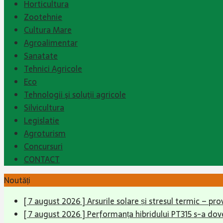
Horticultura
Zootehnie
Cultura Mare
Agroalimentar
Sanatate
Tehnici Agricole
Eco
Tehnologii şi soluţii agricole
Silvicultura
Legislatie
Agroturism
Concursuri
CONTACT
Noutăți
[ 7 august 2026 ]
Arsurile solare și stresul termic – pr
[ 7 august 2026 ]
Performanța hibridului PT315 s-a dove