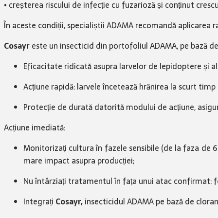
• creșterea riscului de infecție cu fuzarioză și conținut cres
În aceste condiții, specialiștii ADAMA recomandă aplicarea rap
Cosayr
este un insecticid din portofoliul ADAMA, pe bază de 
Eficacitate ridicată asupra larvelor de lepidoptere și a
Acțiune rapidă: larvele încetează hrănirea la scurt timp
Protecție de durată datorită modului de acțiune, asigur
Acțiune imediată:
Monitorizați cultura în fazele sensibile (de la faza de 
mare impact asupra producției;
Nu întârziați tratamentul în fața unui atac confirmat: f
Integrați
Cosayr,
insecticidul ADAMA pe bază de clorant