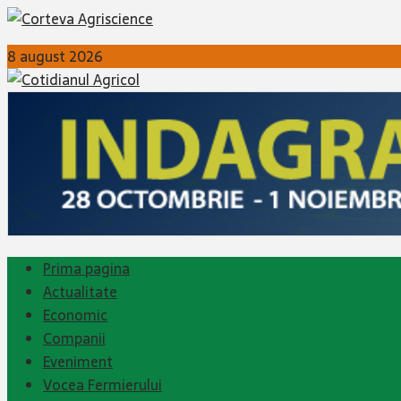
8 august 2026
Prima pagina
Actualitate
Economic
Companii
Eveniment
Vocea Fermierului