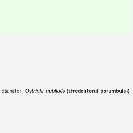
e dăunători:
𝘖𝘴𝘵𝘳𝘪𝘯𝘪𝘢 𝘯𝘶𝘣𝘪𝘭𝘢𝘭𝘪𝘴 (sfredelitorul porumbului),