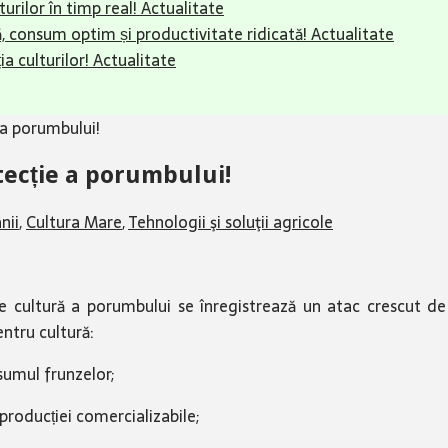
urilor în timp real!
Actualitate
 consum optim și productivitate ridicată!
Actualitate
ia culturilor!
Actualitate
 a porumbului!
tecție a porumbului!
nii
,
Cultura Mare
,
Tehnologii şi soluţii agricole
 de cultură a porumbului se înregistrează un atac crescut d
pentru cultură:
sumul frunzelor;
 producției comercializabile;