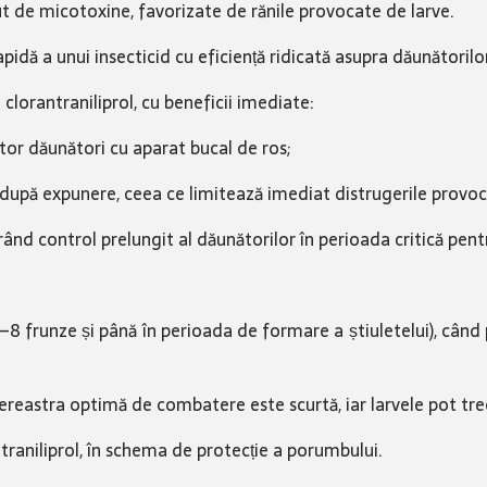
cut de micotoxine, favorizate de rănile provocate de larve.
idă a unui insecticid cu eficiență ridicată asupra dăunătorilor 
clorantraniliprol, cu beneficii imediate:
ltor dăunători cu aparat bucal de ros;
 după expunere, ceea ce limitează imediat distrugerile provocat
ând control prelungit al dăunătorilor în perioada critică pent
6–8 frunze și până în perioada de formare a știuletelui), când p
ereastra optimă de combatere este scurtă, iar larvele pot trece
raniliprol, în schema de protecție a porumbului.