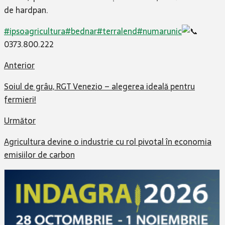
de hardpan.
#
ipsoagricultur
a
#
bedna
r
#t
erralen
d
#
numaruni
c
0373.800.222
Anterior
Soiul de grâu, RGT Venezio – alegerea ideală pentru
fermieri!
Următor
Agricultura devine o industrie cu rol pivotal în economia
emisiilor de carbon