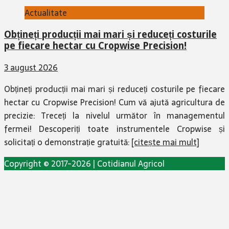
Actualitate
Obțineți producții mai mari și reduceți costurile
pe fiecare hectar cu Cropwise Precision!
3 august 2026
Obțineți producții mai mari și reduceți costurile pe fiecare
hectar cu Cropwise Precision! Cum vă ajută agricultura de
precizie: Treceți la nivelul următor în managementul
fermei! Descoperiți toate instrumentele Cropwise și
solicitați o demonstrație gratuită:
[citește mai mult]
Copyright © 2017-2026 | Cotidianul Agricol