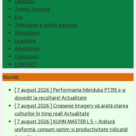
Sanatate
Tehnici Agricole
Eco
Tehnologii şi soluţii agricole
Silvicultura
Legislatie
Agroturism
Concursuri
CONTACT
Noutăți
[ 7 august 2026 ]
Performanța hibridului PT315 s-a
dovedit la recoltare!
Actualitate
[ 7 august 2026 ]
Cropwise Imagery vă arată starea
culturilor în timp real!
Actualitate
[ 7 august 2026 ]
KUHN MASTER L 5 – Arătură
uniformă, consum optim și productivitate ridicată!