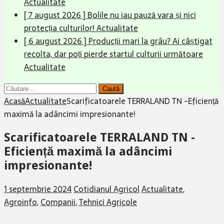
Actualitate
[ 7 august 2026 ]
Bolile nu iau pauză vara și nici
protecția culturilor!
Actualitate
[ 6 august 2026 ]
Producții mari la grâu? Ai câștigat
recolta, dar poți pierde startul culturii următoare
Actualitate
Caută
după:
Acasă
Actualitate
Scarificatoarele TERRALAND TN -Eficiență
maximă la adâncimi impresionante!
Scarificatoarele TERRALAND TN -
Eficiență maximă la adâncimi
impresionante!
1 septembrie 2024
Cotidianul Agricol
Actualitate
,
Agroinfo
,
Companii
,
Tehnici Agricole