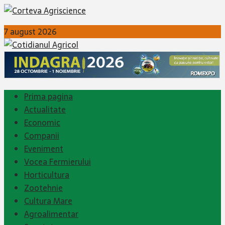
7 august 2026
Prima pagina
Actualitate
Economic
Companii
Eveniment
Vocea Fermierului
Horticultura
Zootehnie
Cultura Mare
Agroalimentar