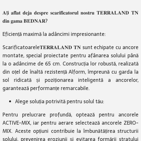
𝐀ț𝐢 𝐚𝐟𝐥𝐚𝐭 𝐝𝐞𝐣𝐚 𝐝𝐞𝐬𝐩𝐫𝐞 𝐬𝐜𝐚𝐫𝐢𝐟𝐢𝐜𝐚𝐭𝐨𝐫𝐮𝐥 𝐧𝐨𝐬𝐭𝐫𝐮 𝐓𝐄𝐑𝐑𝐀𝐋𝐀𝐍𝐃 𝐓𝐍
𝐝𝐢𝐧 𝐠𝐚𝐦𝐚 𝐁𝐄𝐃𝐍𝐀𝐑?
Eficiență maximă la adâncimi impresionante:
Scarificatoarele𝐓𝐄𝐑𝐑𝐀𝐋𝐀𝐍𝐃 𝐓𝐍 sunt echipate cu ancore
montate, special proiectate pentru afânarea solului până
la o adâncime de 65 cm. Construcția lor robustă, realizată
din oțel de înaltă rezistență Alform, împreună cu garda la
sol ridicată și poziționarea inteligentă a ancorelor,
garantează performanțe remarcabile.
Alege soluția potrivită pentru solul tău:
Pentru prelucrare profundă, optează pentru ancorele
ACTIVE-MIX, iar pentru aerare selectează ancorele ZERO-
MIX. Aceste opțiuni contribuie la îmbunătățirea structurii
solului, prevenirea eroziunii și evitarea formării stratului