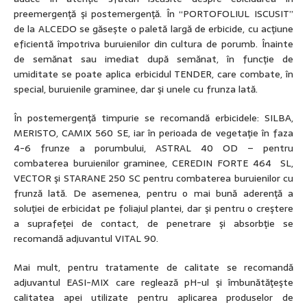
preemergenţă şi postemergenţă. În “PORTOFOLIUL ISCUSIT”
de la ALCEDO se găseşte o paletă largă de erbicide, cu acţiune
eficientă împotriva buruienilor din cultura de porumb. Înainte
de semănat sau imediat după semănat, în funcţie de
umiditate se poate aplica erbicidul TENDER, care combate, în
special, buruienile graminee, dar şi unele cu frunza lată.
În postemergenţă timpurie se recomandă erbicidele: SILBA,
MERISTO, CAMIX 560 SE, iar în perioada de vegetaţie în faza
4-6 frunze a porumbului, ASTRAL 40 OD – pentru
combaterea buruienilor graminee, CEREDIN FORTE 464 SL,
VECTOR şi STARANE 250 SC pentru combaterea buruienilor cu
frunză lată. De asemenea, pentru o mai bună aderenţă a
soluţiei de erbicidat pe foliajul plantei, dar şi pentru o creştere
a suprafeţei de contact, de penetrare şi absorbţie se
recomandă adjuvantul VITAL 90.
Mai mult, pentru tratamente de calitate se recomandă
adjuvantul EASI-MIX care reglează pH-ul şi îmbunătăţeşte
calitatea apei utilizate pentru aplicarea produselor de