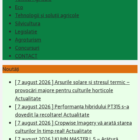
Eco
Tehnologii şi soluţii agricole
Silvicultura
Legislatie
Agroturism
Concursuri
CONTACT
Noutăți
[ 7 august 2026 ]
Arsurile solare și stresul termic –
provocări majore pentru culturile horticole
Actualitate
[ 7 august 2026 ]
Performanța hibridului PT315 s-a
dovedit la recoltare!
Actualitate
[ 7 august 2026 ]
Cropwise Imagery vă arată starea
culturilor în timp real!
Actualitate
[ 7 august 2026 ]
KUHN MASTER L 5 – Arătură