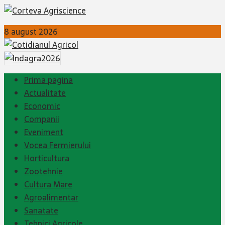
8 august 2026
Prima pagina
Actualitate
Economic
Companii
Eveniment
Vocea Fermierului
Horticultura
Zootehnie
Cultura Mare
Agroalimentar
Sanatate
Tehnici Agricole