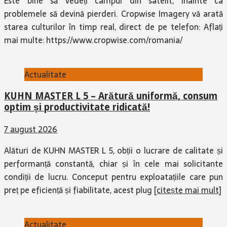
Este bine să vedeți câmpul din satelit, înainte ca
problemele să devină pierderi. Cropwise Imagery vă arată
starea culturilor în timp real, direct de pe telefon: Aflați
mai multe: https://www.cropwise.com/romania/
Actualitate
KUHN MASTER L 5 – Arătură uniformă, consum
optim și productivitate ridicată!
7 august 2026
Alături de KUHN MASTER L 5, obții o lucrare de calitate și
performanță constantă, chiar și în cele mai solicitante
condiții de lucru. Conceput pentru exploatațiile care pun
preț pe eficiență și fiabilitate, acest plug
[citește mai mult]
Actualitate