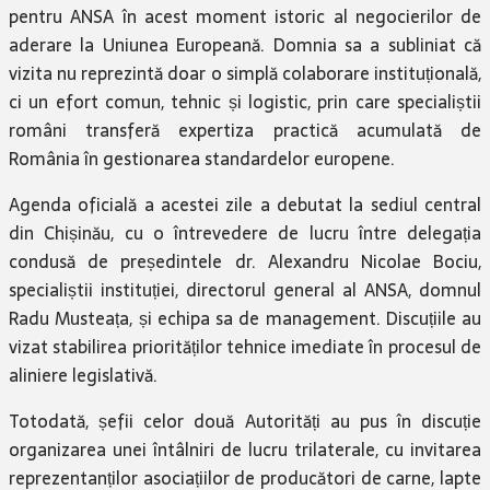
pentru ANSA în acest moment istoric al negocierilor de
aderare la Uniunea Europeană. Domnia sa a subliniat că
vizita nu reprezintă doar o simplă colaborare instituțională,
ci un efort comun, tehnic și logistic, prin care specialiștii
români transferă expertiza practică acumulată de
România în gestionarea standardelor europene.
Agenda oficială a acestei zile a debutat la sediul central
din Chișinău, cu o întrevedere de lucru între delegația
condusă de președintele dr. Alexandru Nicolae Bociu,
specialiștii instituției, directorul general al ANSA, domnul
Radu Musteața, și echipa sa de management. Discuțiile au
vizat stabilirea priorităților tehnice imediate în procesul de
aliniere legislativă.
Totodată, șefii celor două Autorități au pus în discuție
organizarea unei întâlniri de lucru trilaterale, cu invitarea
reprezentanților asociațiilor de producători de carne, lapte