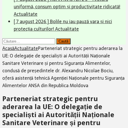
uniformă, consum optim și productivitate ridicată!
Actualitate
[ 7 august 2026 ]
Bolile nu iau pauză vara și nici
protecția culturilor!
Actualitate
Caută
după:
Acasă
Actualitate
Parteneriat strategic pentru aderarea la
UE: O delegație de specialiști ai Autorității Naționale
Sanitare Veterinare și pentru Siguranța Alimentelor,
condusă de președintele dr. Alexandru Nicolae Bociu,
oferă asistență tehnică Agenției Naționale pentru Siguranța
Alimentelor ANSA din Republica Moldova
Parteneriat strategic pentru
aderarea la UE: O delegație de
specialiști ai Autorității Naționale
Sanitare Veterinare și pentru