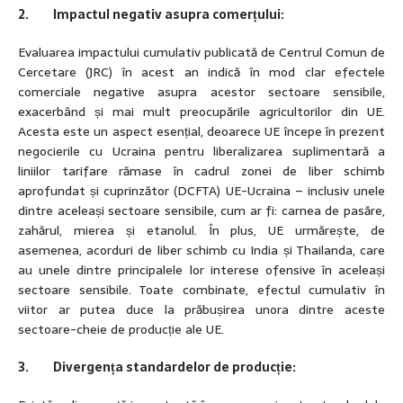
2. Impactul negativ asupra comerțului:
Evaluarea impactului cumulativ publicată de Centrul Comun de
Cercetare (JRC) în acest an indică în mod clar efectele
comerciale negative asupra acestor sectoare sensibile,
exacerbând și mai mult preocupările agricultorilor din UE.
Acesta este un aspect esențial, deoarece UE începe în prezent
negocierile cu Ucraina pentru liberalizarea suplimentară a
liniilor tarifare rămase în cadrul zonei de liber schimb
aprofundat și cuprinzător (DCFTA) UE-Ucraina – inclusiv unele
dintre aceleași sectoare sensibile, cum ar fi: carnea de pasăre,
zahărul, mierea și etanolul. În plus, UE urmărește, de
asemenea, acorduri de liber schimb cu India și Thailanda, care
au unele dintre principalele lor interese ofensive în aceleași
sectoare sensibile. Toate combinate, efectul cumulativ în
viitor ar putea duce la prăbușirea unora dintre aceste
sectoare-cheie de producție ale UE.
3. Divergența standardelor de producție: