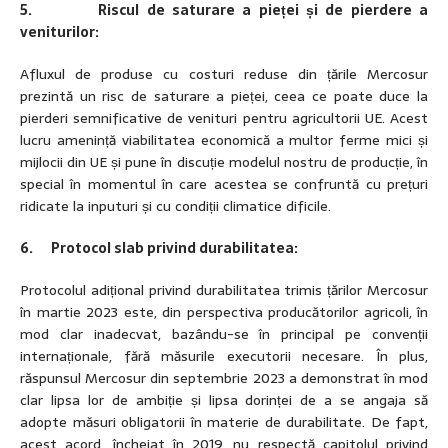
5. Riscul de saturare a pieței și de pierdere a
veniturilor:
Afluxul de produse cu costuri reduse din țările Mercosur
prezintă un risc de saturare a pieței, ceea ce poate duce la
pierderi semnificative de venituri pentru agricultorii UE. Acest
lucru amenință viabilitatea economică a multor ferme mici și
mijlocii din UE și pune în discuție modelul nostru de producție, în
special în momentul în care acestea se confruntă cu prețuri
ridicate la inputuri și cu condiții climatice dificile.
6. Protocol slab privind durabilitatea:
Protocolul adițional privind durabilitatea trimis țărilor Mercosur
în martie 2023 este, din perspectiva producătorilor agricoli, în
mod clar inadecvat, bazându-se în principal pe convenții
internaționale, fără măsurile executorii necesare. În plus,
răspunsul Mercosur din septembrie 2023 a demonstrat în mod
clar lipsa lor de ambiție și lipsa dorinței de a se angaja să
adopte măsuri obligatorii în materie de durabilitate. De fapt,
acest acord, încheiat în 2019, nu respectă capitolul privind