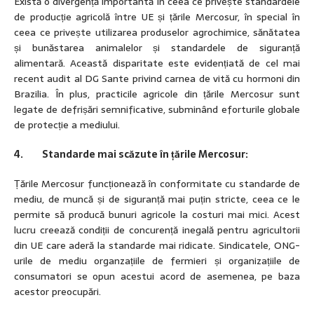
Există o divergență importantă în ceea ce privește standardele
de producție agricolă între UE și țările Mercosur, în special în
ceea ce privește utilizarea produselor agrochimice, sănătatea
și bunăstarea animalelor și standardele de siguranță
alimentară. Această disparitate este evidențiată de cel mai
recent audit al DG Sante privind carnea de vită cu hormoni din
Brazilia. În plus, practicile agricole din țările Mercosur sunt
legate de defrișări semnificative, subminând eforturile globale
de protecție a mediului.
4. Standarde mai scăzute în țările Mercosur:
Țările Mercosur funcționează în conformitate cu standarde de
mediu, de muncă și de siguranță mai puțin stricte, ceea ce le
permite să producă bunuri agricole la costuri mai mici. Acest
lucru creează condiții de concurență inegală pentru agricultorii
din UE care aderă la standarde mai ridicate. Sindicatele, ONG-
urile de mediu organzațiile de fermieri și organizațiile de
consumatori se opun acestui acord de asemenea, pe baza
acestor preocupări.