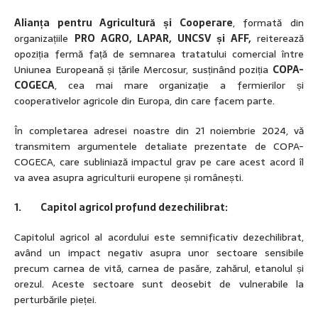
Alianța pentru Agricultură și Cooperare
, formată din
organizațiile
PRO AGRO, LAPAR, UNCSV și AFF,
reiterează
opoziția fermă față de semnarea tratatului comercial între
Uniunea Europeană și țările Mercosur, susținând poziția
COPA-
COGECA
, cea mai mare organizație a fermierilor și
cooperativelor agricole din Europa, din care facem parte.
În completarea adresei noastre din 21 noiembrie 2024, vă
transmitem argumentele detaliate prezentate de COPA-
COGECA, care subliniază impactul grav pe care acest acord îl
va avea asupra agriculturii europene și românești.
1. Capitol agricol profund dezechilibrat:
Capitolul agricol al acordului este semnificativ dezechilibrat,
având un impact negativ asupra unor sectoare sensibile
precum carnea de vită, carnea de pasăre, zahărul, etanolul și
orezul. Aceste sectoare sunt deosebit de vulnerabile la
perturbările pieței.