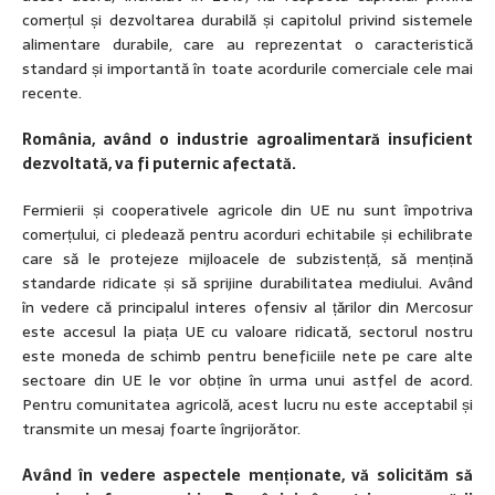
comerțul și dezvoltarea durabilă și capitolul privind sistemele
alimentare durabile, care au reprezentat o caracteristică
standard și importantă în toate acordurile comerciale cele mai
recente.
România, având o industrie agroalimentară insuficient
dezvoltată, va fi puternic afectată.
Fermierii și cooperativele agricole din UE nu sunt împotriva
comerțului, ci pledează pentru acorduri echitabile și echilibrate
care să le protejeze mijloacele de subzistență, să mențină
standarde ridicate și să sprijine durabilitatea mediului. Având
în vedere că principalul interes ofensiv al țărilor din Mercosur
este accesul la piața UE cu valoare ridicată, sectorul nostru
este moneda de schimb pentru beneficiile nete pe care alte
sectoare din UE le vor obține în urma unui astfel de acord.
Pentru comunitatea agricolă, acest lucru nu este acceptabil și
transmite un mesaj foarte îngrijorător.
Având în vedere aspectele menționate, vă solicităm să