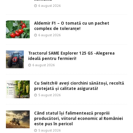
6 august 2026
Aldemir F1 – O tomată cu un pachet
complex de toleranțe!
6 august 2026
Tractorul SAME Explorer 125 GS -Alegerea
ideală pentru fermieri!
6 august 2026
Cu Switch® aveți ciorchini sănătoși, recoltă
protejată și calitate asigurată!
5 august 2026
Când statul își falimentează propriii
producători, viitorul economic al României
este pus în pericol
5 august 2026