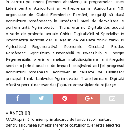
în centru pe tinerii fermieri absolvenți ai programelor Tineri
Lideri pentru Agricultură și Antreprenor în Agricultura 4.0,
organizate de Clubul Fermierilor Români, pregătiți să ducă
agricultura românească la următorul nivel de dezvoltare și
performanță. Agrinnovator Transforamre Digitală desfășoară
o serie de proiecte anuale Ghidul Digitalizării și Specialist în
informatică agricolă dar și alături de celalate think tank-uri
Agricultură Regenerativă, Economie Circulară, Produs
Românesc, Agricultură sustenabilă și investibilă și Energie
Regenerabilă, oferă o analiză multidisciplinară a întregului
sector oferind analize de impact, susținând astfel progresul
agriculturii românești. Agricover în calitate de susținător
principal think tank-ului Agrinnovator Transformare Digitală
oferă suportul necesar desfășurării activităților de reflecție.
ANTERIOR
MADR sprijină fermierii prin alocarea de fonduri suplimentare
pentru asigurarea sumelor aferente costurilor cu energia electrică