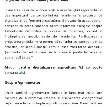
“Agricultură sustenabilă și investibilă”
”Lansarea celei de-a doua ediții a acestui ghid reprezintă un
pas important pentru sprijinirea fermierilor în procesul de
digitalizare. Ca fermieri și susținător al inovației în acest sector,
consider că acest material oferă informații esențiale despre
tehnologiile disponibile și sursele de finanțare, venind în
întâmpinarea nevoilor reale ale fermierilor. Participarea la
pregătirea ghidului mi-a permis să contribui cu experiența mea
practică, iar scopul nostru comun este facilitarea accesului
fermierilor la soluții care să le crească productivitatea și
sustenabilitatea.”
Ghidul pentru digitalizarea agriculturii V2
se poate
consulta
aici
.
Despre Agrinnovator
Think tank-ul Agrinnovator, lansat în luna mai 2022, are
menirea de a promova crearea și diseminarea cunoștințelor
referitoare la tehnologiile agriculturii de mâine. Proiectul îi are