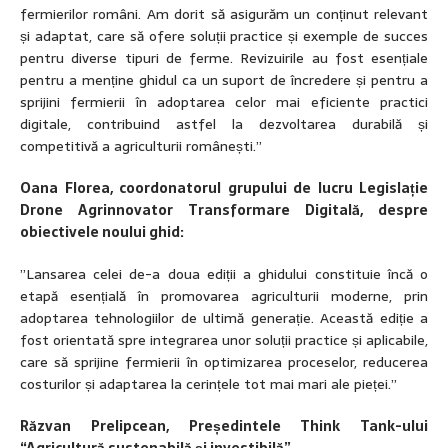
fermierilor români. Am dorit să asigurăm un conținut relevant
și adaptat, care să ofere soluții practice și exemple de succes
pentru diverse tipuri de ferme. Revizuirile au fost esențiale
pentru a menține ghidul ca un suport de încredere și pentru a
sprijini fermierii în adoptarea celor mai eficiente practici
digitale, contribuind astfel la dezvoltarea durabilă și
competitivă a agriculturii românești.”
Oana Florea, coordonatorul grupului de lucru Legislație
Drone Agrinnovator Transformare Digitală, despre
obiectivele noului ghid:
”Lansarea celei de-a doua ediții a ghidului constituie încă o
etapă esențială în promovarea agriculturii moderne, prin
adoptarea tehnologiilor de ultimă generație. Această ediție a
fost orientată spre integrarea unor soluții practice și aplicabile,
care să sprijine fermierii în optimizarea proceselor, reducerea
costurilor și adaptarea la cerințele tot mai mari ale pieței.”
Răzvan Prelipcean, Președintele Think Tank-ului