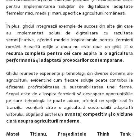
pentru implementarea soluțiilor de digitalizare adaptate
fermelor mici, medii și mari, specifice agriculturii românești.
În plus, ghidul integrează exemple de succes din alte țări care
au implementat soluții de digitalizare cu rezultate
semnificative, oferind modele inspiraționale pentru fermierii
români. Această ediție a doua nu este doar un ghid, ci
o
resursă completă pentru cei care aspiră la o agricultură
performantă și adaptată provocărilor contemporane.
Ghidul reunește experiențe și tehnologii din diverse domenii ale
agriculturii, evidențiind cum fiecare soluție poate contribui la
eficiența, profitabilitatea și sustenabilitatea unei ferme.
Scopul este de a inspira fermierii să descopere oportunitățile
pe care tehnologia le poate aduce, oferind un sprijin real în
tranziția esențială către o agricultură sustenabilă adaptată
viitorului, obținând astfel un
avantaj competitiv și o viziune
clară asupra agriculturii moderne.
Matei Titianu, Președintele Think Tank-