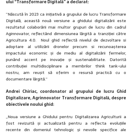
ului
“
Transformare Digitală
” a declarat:
”Născută în 2023 ca inițiativă a grupului de lucru Transformare
Digitală, această nouă versiune a ghidului digitalizării este
rezultatul colaborării mai multor grupuri de lucru din cadrul
Aginnovator, reflectând dimensiunea lărgită a tranziției către
Agricultura 4.0. Noul ghid reflectă nivelul de dezvoltare si
adoptare al utilizării dronelor precum si recunoașterea
impactului economic și de mediu al digitalizării fermelor,
punând accent pe inovație și sustenabilitate. Datorită
contribuției multidisciplinare a membrilor think tank-ului
nostru, am reușit să oferim o resursă practică cu o
documentare lărgită.”
Andrei Chiriac, coordonator al grupului de lucru Ghid
Digitalizare, Agrinnovator Transformare Digitală, despre
obiectivele noului ghid:
„Noua versiune a Ghidului pentru Digitalizarea Agriculturii a
fost revizuită și actualizată pentru a reflecta evoluțiile
recente din domeniul tehnologic și nevoile specifice ale