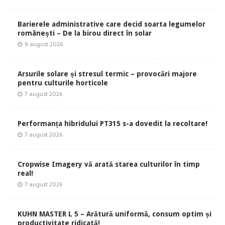
Barierele administrative care decid soarta legumelor
românești – De la birou direct în solar
8 august 2026
Arsurile solare și stresul termic – provocări majore
pentru culturile horticole
7 august 2026
Performanța hibridului PT315 s-a dovedit la recoltare!
7 august 2026
Cropwise Imagery vă arată starea culturilor în timp
real!
7 august 2026
KUHN MASTER L 5 – Arătură uniformă, consum optim și
productivitate ridicată!