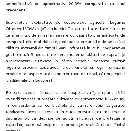
semnificativă de aproximativ 20,8% comparativ cu anul
precedent.
Suprafețele exploatate de cooperativa agricolă „Legume
Oltenești Vădăstrița” din județul Olt au fost afectate din ce în
ce mai mult de infestări severe cu dăunători, amplificate de
temperaturile mai ridicate, perioadele prelungite de secetă și
căldura extremă din timpul verii. Înființată în 2019, cooperativa
gestionează 5 hectare de sere moderne, alături de suprafețe
suplimentare cultivate în câmp deschis. Aceasta cultivă
legume precum castraveți, ardei, vinete și roșii, furnizând
produse proaspete atât lanțurilor mari de retail, cât și piețelor
tradiționale din București.
Pe baza acestei fundații solide, cooperativa își propune să își
extindă treptat suprafața cultivată cu aproximativ 10% anual,
în concordanță cu contractele de vânzare deja asigurate.
Realizarea acestei creșteri, în ciuda presiunii tot mai mari a
dăunătorilor, va depinde de soluții eficiente de protecție a
culturilor, care să asigure o producție stabilă și de înaltă