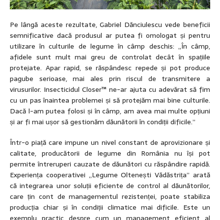
Pe lângă aceste rezultate, Gabriel Dănciulescu vede beneficii
semnificative dacă produsul ar putea fi omologat și pentru
utilizare în culturile de legume în câmp deschis: „În câmp,
afidele sunt mult mai greu de controlat decât în spațiile
protejate. Apar rapid, se răspândesc repede și pot produce
pagube serioase, mai ales prin riscul de transmitere a
virusurilor. Insecticidul Closer™ ne-ar ajuta cu adevărat să fim
cu un pas înaintea problemei și să protejăm mai bine culturile.
Dacă l-am putea folosi și în câmp, am avea mai multe opțiuni
și ar fi mai ușor să gestionăm dăunătorii în condiții dificile.”
Într-o piață care impune un nivel constant de aprovizionare și
calitate, producătorii de legume din România nu își pot
permite întreruperi cauzate de dăunători cu răspândire rapidă.
Experiența cooperativei „Legume Oltenești Vădăstrița” arată
că integrarea unor soluții eficiente de control al dăunătorilor,
care țin cont de managementul rezistenței, poate stabiliza
producția chiar și în condiții climatice mai dificile. Este un
exemplu practic despre cum un management eficient al