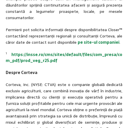
dăunătorilor sprijină continuitatea afacerii și asigură prezența
constantă a legumelor proaspete, locale, pe mesele
consumatorilor.
Fermierii pot solicita informații despre disponibilitatea Closer™
contactând reprezentanții regionali și consultanții Corteva, ale
căror date de contact sunt disponibile
pe site-ul companiei
.
1
https://insse.ro/cms/sites/default/files/com_presa/co
m_pdf/prod_veg_r25.pdf
Despre Corteva
Corteva, Inc. (NYSE: CTVA) este o companie globală dedicată
exclusiv agriculturii, care combină inovația de vârf în industrie,
implicarea directă cu clienții și execuția operativă pentru a
furniza soluții profitabile pentru cele mai urgente provocări ale
agriculturii la nivel mondial. Corteva obține o preferință de piață
avantajoasă prin strategia sa unică de distribuție, împreună cu
mixul echilibrat și global diversificat de semințe, produse și