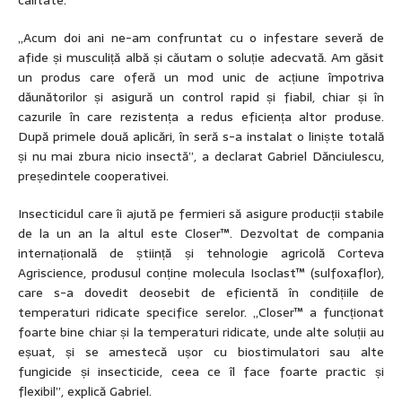
calitate.
„Acum doi ani ne-am confruntat cu o infestare severă de
afide și musculiță albă și căutam o soluție adecvată. Am găsit
un produs care oferă un mod unic de acțiune împotriva
dăunătorilor și asigură un control rapid și fiabil, chiar și în
cazurile în care rezistența a redus eficiența altor produse.
După primele două aplicări, în seră s-a instalat o liniște totală
și nu mai zbura nicio insectă”, a declarat Gabriel Dănciulescu,
președintele cooperativei.
Insecticidul care îi ajută pe fermieri să asigure producții stabile
de la un an la altul este Closer™. Dezvoltat de compania
internațională de știință și tehnologie agricolă Corteva
Agriscience, produsul conține molecula Isoclast™ (sulfoxaflor),
care s-a dovedit deosebit de eficientă în condițiile de
temperaturi ridicate specifice serelor. „Closer™ a funcționat
foarte bine chiar și la temperaturi ridicate, unde alte soluții au
eșuat, și se amestecă ușor cu biostimulatori sau alte
fungicide și insecticide, ceea ce îl face foarte practic și
flexibil”, explică Gabriel.