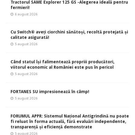
Tractorul SAME Explorer 125 GS -Alegerea ideală pentru
fermieri!
6 august 2026
Cu Switch® aveți ciorchini sănătoși, recoltă protejată și
calitate asigurată!
5 august 2026
Când statul își falimentează propriii producători,
viitorul economic al României este pus în pericol
5 august 2026
FORTANES SU impresionează în câmp!
5 august 2026
FORUMUL APPR: Sistemul Național Antigrindină nu poate
fi reluat în forma actuală, fără evaluări independente,
transparență și eficiență demonstrate
5 august 2026