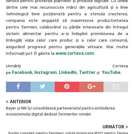
servicii pentru protecția plantelor și produse digitale. Cu unele
dintre cele mai recunoscute mărci din agricultură și o linie
tehnologică bine poziționată pentru a stimula creșterea,
compania este angajată să maximizeze productivitatea
pentru fermieri, colaborând cu părțile interesate din întregul
sistem alimentar pentru a-și îndeplini promisiunea de a
îmbogăți viața celor care produc și a celor care consumă,
asigurând progresul pentru generațiile viitoare. Mai multe
informații pot fi găsite la
www.corteva.com
.
Urmăriți Corteva
pe
Facebook
,
Instagram
,
LinkedIn
,
Twitter
și
YouTube
.
ANTERIOR
Bayer și NIK își consolidează parteneriatul pentru extinderea
ecosistemului digital dedicat fermierilor români
URMĂTOR
Sprijin complet pentru fermieri: soluții integrate IPSO pentru ferma