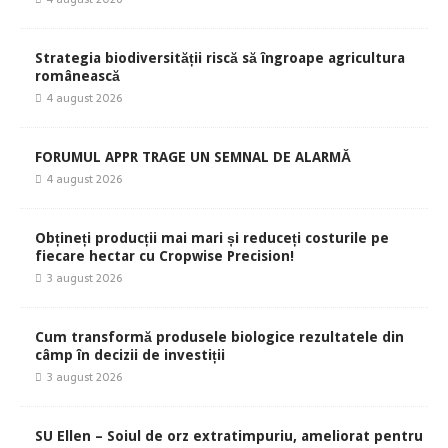
Strategia biodiversității riscă să îngroape agricultura
românească
4 august 2026
FORUMUL APPR TRAGE UN SEMNAL DE ALARMĂ
4 august 2026
Obțineți producții mai mari și reduceți costurile pe
fiecare hectar cu Cropwise Precision!
3 august 2026
Cum transformă produsele biologice rezultatele din
câmp în decizii de investiții
3 august 2026
SU Ellen – Soiul de orz extratimpuriu, ameliorat pentru