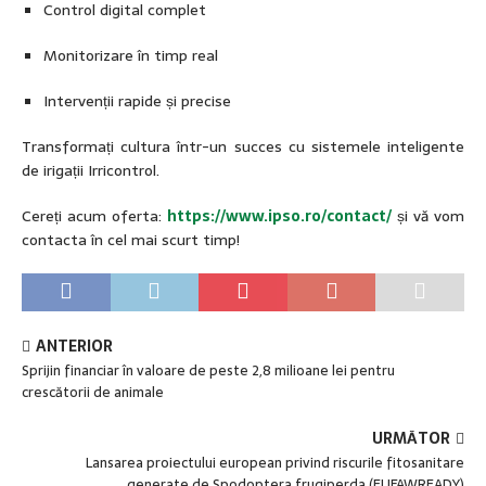
Control digital complet
Monitorizare în timp real
Intervenții rapide și precise
Transformați cultura într-un succes cu sistemele inteligente
de irigații Irricontrol.
Cereți acum oferta:
https://www.ipso.ro/contact/
și vă vom
contacta în cel mai scurt timp!
ANTERIOR
Sprijin financiar în valoare de peste 2,8 milioane lei pentru
crescătorii de animale
URMĂTOR
Lansarea proiectului european privind riscurile fitosanitare
generate de Spodoptera frugiperda (EUFAWREADY)