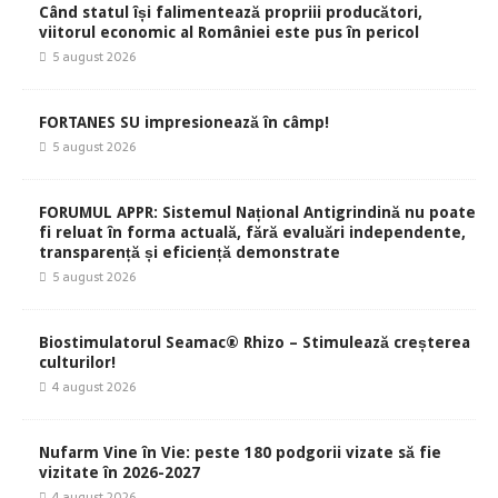
Când statul își falimentează propriii producători,
viitorul economic al României este pus în pericol
5 august 2026
FORTANES SU impresionează în câmp!
5 august 2026
FORUMUL APPR: Sistemul Național Antigrindină nu poate
fi reluat în forma actuală, fără evaluări independente,
transparență și eficiență demonstrate
5 august 2026
Biostimulatorul Seamac® Rhizo – Stimulează creșterea
culturilor!
4 august 2026
Nufarm Vine în Vie: peste 180 podgorii vizate să fie
vizitate în 2026-2027
4 august 2026