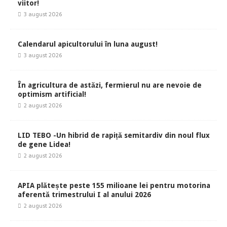
viitor!
3 august 2026
Calendarul apicultorului în luna august!
3 august 2026
În agricultura de astăzi, fermierul nu are nevoie de
optimism artificial!
2 august 2026
LID TEBO -Un hibrid de rapiță semitardiv din noul flux
de gene Lidea!
2 august 2026
APIA plătește peste 155 milioane lei pentru motorina
aferentă trimestrului I al anului 2026
2 august 2026