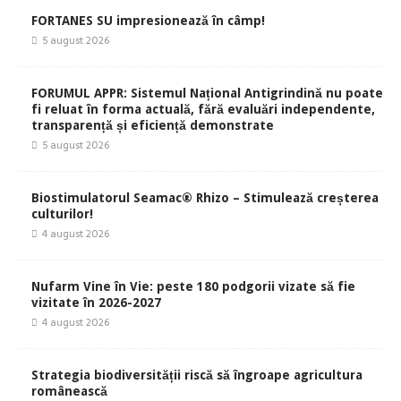
FORTANES SU impresionează în câmp!
5 august 2026
FORUMUL APPR: Sistemul Național Antigrindină nu poate
fi reluat în forma actuală, fără evaluări independente,
transparență și eficiență demonstrate
5 august 2026
Biostimulatorul Seamac® Rhizo – Stimulează creșterea
culturilor!
4 august 2026
Nufarm Vine în Vie: peste 180 podgorii vizate să fie
vizitate în 2026-2027
4 august 2026
Strategia biodiversității riscă să îngroape agricultura
românească