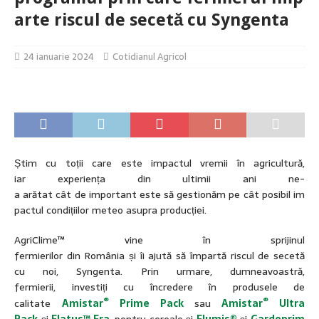
arte riscul de secetă cu Syngenta
24 ianuarie 2024
Cotidianul Agricol
Știm cu toții care este impactul vremii în agricultură,
iar experiența din ultimii ani ne-
a arătat cât de important este să gestionăm pe cât posibil im
pactul condițiilor meteo asupra producției.
AgriClime™ vine în sprijinul
fermierilor din România și îi ajută să împartă riscul de secetă
cu noi, Syngenta. Prin urmare, dumneavoastră,
fermierii, investiți cu încredere în produsele de
®
®
calitate
Amistar
Prime Pack
sau
Amistar
Ultra
Pack
și
Elatus
™
Era
, pentru cereale și
Elum
is
®
și
Gardoprim