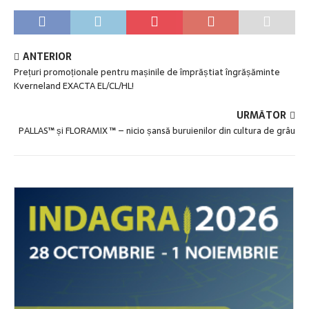
ANTERIOR
Prețuri promoționale pentru mașinile de împrăștiat îngrășăminte
Kverneland EXACTA EL/CL/HL!
URMĂTOR
PALLAS™ și FLORAMIX ™ – nicio șansă buruienilor din cultura de grâu