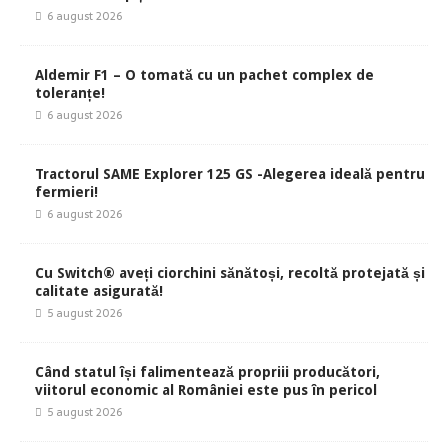
6 august 2026
Aldemir F1 – O tomată cu un pachet complex de
toleranțe!
6 august 2026
Tractorul SAME Explorer 125 GS -Alegerea ideală pentru
fermieri!
6 august 2026
Cu Switch® aveți ciorchini sănătoși, recoltă protejată și
calitate asigurată!
5 august 2026
Când statul își falimentează propriii producători,
viitorul economic al României este pus în pericol
5 august 2026