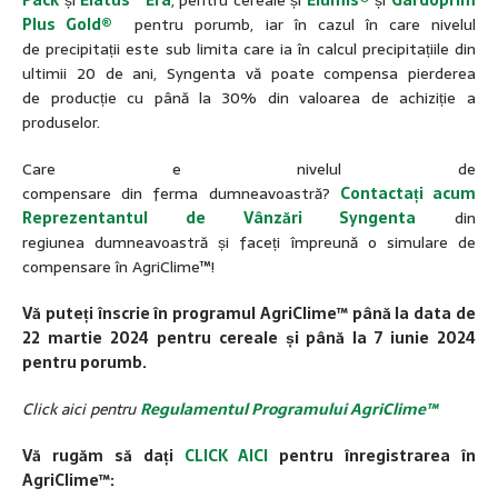
Plus Gold
®
pentru porumb, iar în cazul în care nivelul
de precipitații este sub limita care ia în calcul precipitațiile din
ultimii 20 de ani, Syngenta vă poate compensa pierderea
de producție cu până la 30% din valoarea de achiziție a
produselor.
Care e nivelul de
compensare din ferma dumneavoastră?
Contactați acum
Reprezentantul de Vânzări Syngenta
din
regiunea dumneavoastră și faceți împreună o simulare de
compensare în AgriClime™!
Vă puteți înscrie în programul AgriClime™ până la data de
22 martie 2024 pentru cereale și până la 7 iunie 2024
pentru porumb.
Click aici pentru
Regulamentul Programului AgriClime™
Vă rugăm să dați
CLICK AICI
pentru înregistrarea în
AgriClime™: