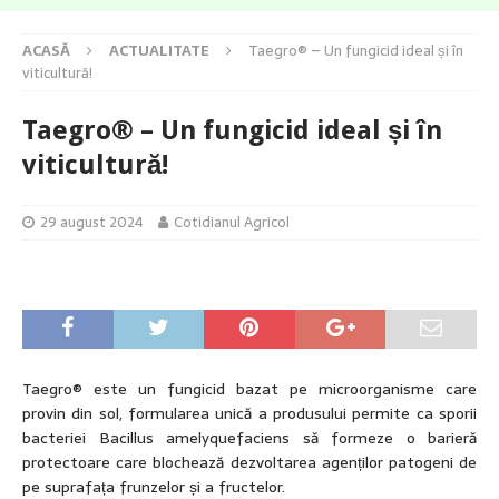
ACASĂ
ACTUALITATE
Taegro® – Un fungicid ideal și în
viticultură!
Taegro® – Un fungicid ideal și în
viticultură!
29 august 2024
Cotidianul Agricol
Taegro® este un fungicid bazat pe microorganisme care
provin din sol, formularea unică a produsului permite ca sporii
bacteriei Bacillus amelyquefaciens să formeze o barieră
protectoare care blochează dezvoltarea agenților patogeni de
pe suprafața frunzelor și a fructelor.