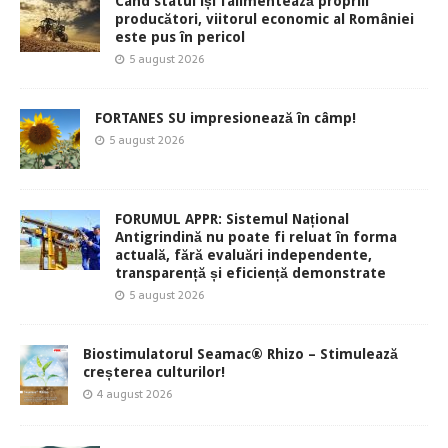
Când statul își falimentează propriii
producători, viitorul economic al României
este pus în pericol
5 august 2026
FORTANES SU impresionează în câmp!
5 august 2026
FORUMUL APPR: Sistemul Național
Antigrindină nu poate fi reluat în forma
actuală, fără evaluări independente,
transparență și eficiență demonstrate
5 august 2026
Biostimulatorul Seamac® Rhizo – Stimulează
creșterea culturilor!
4 august 2026