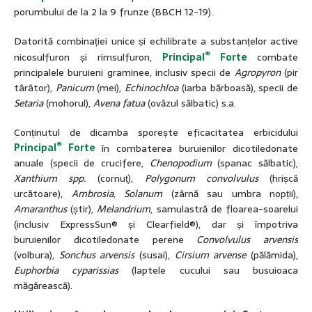
porumbului de la 2 la 9 frunze (BBCH 12-19).
Datorită combinației unice și echilibrate a substanțelor active
®
nicosulfuron și rimsulfuron,
Principal
Forte
combate
principalele buruieni graminee, inclusiv specii de
Agropyron
(pir
târâtor),
Panicum
(mei),
Echinochloa
(iarba bărboasă), specii de
Setaria
(mohorul),
Avena fatua
(ovăzul sălbatic) s.a.
Conținutul de dicamba sporește eficacitatea erbicidului
®
Principal
Forte
în combaterea buruienilor dicotiledonate
anuale (specii de crucifere,
Chenopodium
(spanac sălbatic),
Xanthium spp.
(cornuț),
Polygonum convolvulus
(hrișcă
urcătoare),
Ambrosia, Solanum
(zârnă sau umbra nopții),
Amaranthus
(știr),
Melandrium
, samulastră de floarea-soarelui
(inclusiv ExpressSun® și Clearfield®), dar și împotriva
buruienilor dicotiledonate perene
Convolvulus arvensis
(volbura),
Sonchus arvensis
(susai),
Cirsium arvense
(pălămida),
Euphorbia cyparissias
(laptele cucului sau busuioaca
măgărească).