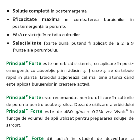
Soluție completă
în postemergență.
Eficacitate maximă
în combaterea buruienilor în
postemergență la porumb.
Fără restricții
în rotația culturilor.
Selectivitate
foarte bună, putând fi aplicat de la 2 la 9
frunze ale porumbului.
®
Principal
Forte
este un erbicid sistemic, cu aplicare în post-
emergență, cu absorbție prin rădăcini și frunze și se distribuie
rapid în plantă. Erbicidul acționează cel mai bine atunci când
este aplicat buruienilor în creștere activă.
®
Principal
Forte
este recomandat pentru utilizare în culturile
de porumb pentru boabe și siloz. Doza de utilizare a erbicidului
®
®
Principal
Forte
este de 480 g/ha + 0.2% v/v Vivolt
în
funcție de volumul de apă utilizat pentru prepararea soluției de
stropit.
®
Principal
Forte
se
aplică în stadiul de dezvoltare a