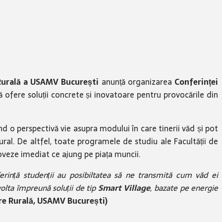
Rurală a USAMV București
anunță organizarea
Conferinței
 ofere soluții concrete și inovatoare pentru provocările din
d o perspectivă vie asupra modului în care tinerii văd și pot
ral. De altfel, toate programele de studiu ale Facultății de
oveze imediat ce ajung pe piața muncii.
erință studenții au posibiltatea să ne transmită cum văd ei
volta împreună soluții de tip
Smart Village
, bazate pe energie
re Rurală, USAMV București)