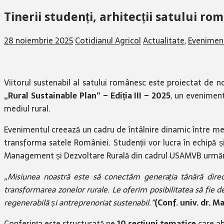
Tinerii studenți, arhitecții satului r
28 noiembrie 2025
Cotidianul Agricol
Actualitate
,
Evenimen
Viitorul sustenabil al satului românesc este proiectat de 
„Rural Sustainable Plan” – Ediția III – 2025
, un evenimen
mediul rural.
Evenimentul creează un cadru de întâlnire dinamic între medi
transforma satele României. Studenții vor lucra în echipă ș
Management și Dezvoltare Rurală din cadrul USAMVB urmăresc
„Misiunea noastră este să conectăm generația tânără direct
transformarea zonelor rurale. Le oferim posibilitatea să fie d
regenerabilă și antreprenoriat sustenabil.”
(Conf. univ. dr. 
Conferința este structurată pe
10 secțiuni tematice
care ab