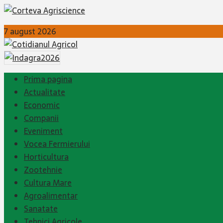
7 august 2026
Prima pagina
Actualitate
Economic
Companii
Eveniment
Vocea Fermierului
Horticultura
Zootehnie
Cultura Mare
Agroalimentar
Sanatate
Tehnici Agricole