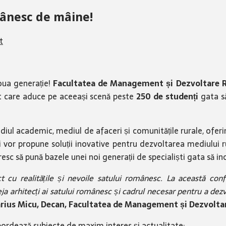
omânesc de mâine!
t
noua generație!
Facultatea de Management și Dezvoltare 
t care aduce pe aceeași scenă peste
250 de studenți
gata să
ul academic, mediul de afaceri și comunitățile rurale, oferin
i vor propune soluții inovative pentru dezvoltarea mediului ru
 să pună bazele unei noi generații de specialiști gata să in
 cu realitățile și nevoile satului românesc. La această conf
eja arhitecți ai satului românesc și cadrul necesar pentru a dez
Marius Micu, Decan, Facultatea de Management și Dezvolta
ordează subiecte de maxim interes și actualitate: