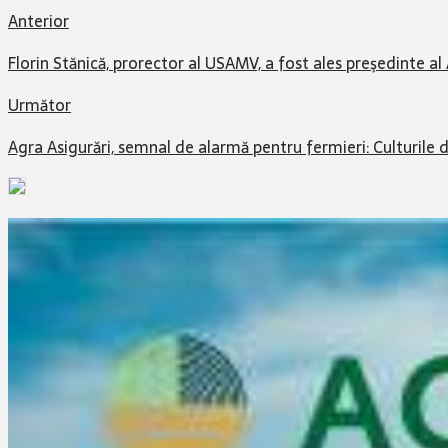
Anterior
Florin Stănică, prorector al USAMV, a fost ales preşedinte al
Următor
Agra Asigurări, semnal de alarmă pentru fermieri: Culturile 