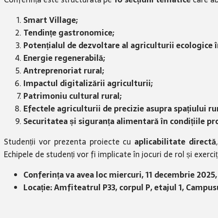
Smart Village;
Tendințe gastronomice;
Potențialul de dezvoltare al agriculturii ecologice î
Energie regenerabilă;
Antreprenoriat rural;
Impactul digitalizării agriculturii;
Patrimoniu cultural rural;
Efectele agriculturii de precizie asupra spațiului rur
Securitatea și siguranța alimentară în condițiile pro
Studenții vor prezenta proiecte cu
aplicabilitate directă
Echipele de studenți vor fi implicate în jocuri de rol și exerciț
Conferința va avea loc miercuri, 11 decembrie 2025,
Locație: Amfiteatrul P33, corpul P, etajul 1, Cam