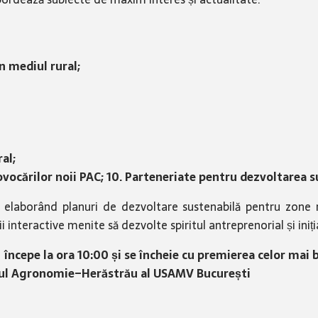
n mediul rural;
al;
vocărilor noii PAC; 10.
Parteneriate pentru dezvoltarea s
, elaborând planuri de dezvoltare sustenabilă pentru zone 
ii interactive menite să dezvolte spiritul antreprenorial și iniți
 începe la ora 10:00 și se încheie cu premierea celor mai 
pusul Agronomie–Herăstrău al USAMV București