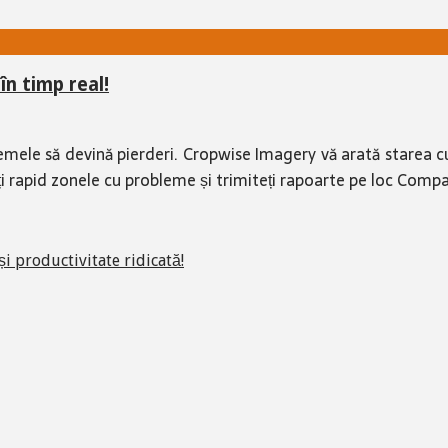
în timp real!
lemele să devină pierderi. Cropwise Imagery vă arată starea cul
stați rapid zonele cu probleme și trimiteți rapoarte pe loc Com
productivitate ridicată!