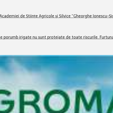
 Academiei de Ştiinţe Agricole şi Silvice ”Gheorghe Ionescu-Şi
de porumb irigate nu sunt protejate de toate riscurile. Furtu