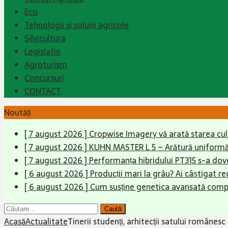
Eco
Tehnologii şi soluţii agricole
Silvicultura
Legislatie
Agroturism
Concursuri
CONTACT
Noutăți
[ 7 august 2026 ]
Cropwise Imagery vă arată starea cult
[ 7 august 2026 ]
KUHN MASTER L 5 – Arătură uniformă,
[ 7 august 2026 ]
Performanța hibridului PT315 s-a dove
[ 6 august 2026 ]
Producții mari la grâu? Ai câștigat re
[ 6 august 2026 ]
Cum susține genetica avansată compet
Caută
după:
Acasă
Actualitate
Tinerii studenți, arhitecții satului românes