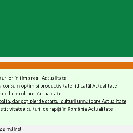
urilor în timp real!
Actualitate
 consum optim și productivitate ridicată!
Actualitate
dit la recoltare!
Actualitate
colta, dar poți pierde startul culturii următoare
Actualitate
itivitatea culturii de rapiță în România
Actualitate
c de mâine!