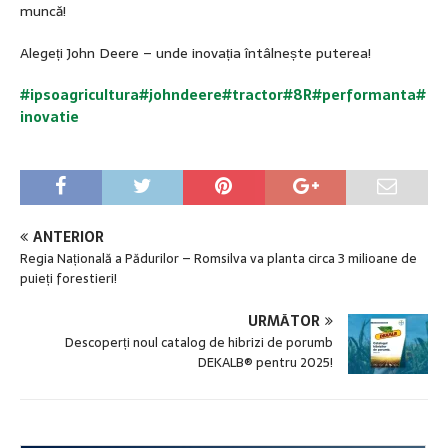
muncă!
Alegeți John Deere – unde inovația întâlnește puterea!
#i
psoagricultura#johndeere#
tractor
#
8R#performanta
#
inovatie
ANTERIOR
Regia Națională a Pădurilor – Romsilva va planta circa 3 milioane de
puieți forestieri!
URMĂTOR
Descoperți noul catalog de hibrizi de porumb
DEKALB® pentru 2025!