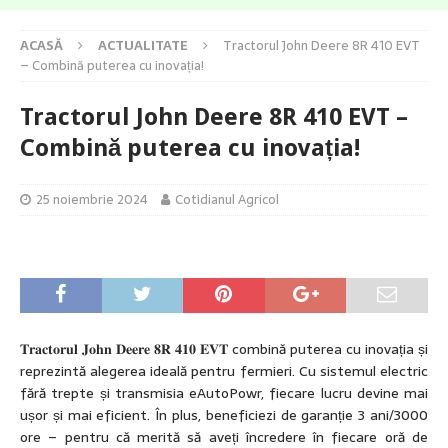
ACASĂ
ACTUALITATE
Tractorul John Deere 8R 410 EVT
– Combină puterea cu inovația!
Tractorul John Deere 8R 410 EVT –
Combină puterea cu inovația!
25 noiembrie 2024
Cotidianul Agricol
𝐓𝐫𝐚𝐜𝐭𝐨𝐫𝐮𝐥 𝐉𝐨𝐡𝐧 𝐃𝐞𝐞𝐫𝐞 𝟖𝐑 𝟒𝟏𝟎 𝐄𝐕𝐓 combină puterea cu inovația și
reprezintă alegerea ideală pentru fermieri. Cu sistemul electric
fără trepte și transmisia eAutoPowr, fiecare lucru devine mai
ușor și mai eficient. În plus, beneficiezi de garanție 3 ani/3000
ore – pentru că merită să aveți încredere în fiecare oră de