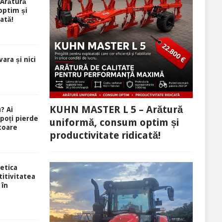
Arătură
optim și
ată!
ara și nici
KUHN MASTER L 5 – Arătură
? Ai
 poți pierde
uniformă, consum optim și
toare
productivitate ridicată!
etica
itivitatea
 în