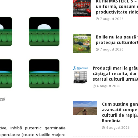
KUHN MASTER L 5 – 
uniformă, consum 
productivitate ridic
7 august 2026
Bolile nu iau pauză v
protecția culturilor!
7 august 2026
Producții mari la grâu
câștigat recolta, dar
startul culturii urmă
6 august 2026
Cum susține gen
avansată compet
culturii de rapiță
România
ive, inhibă puternic germinația
6 august 2026
i sporularea (toate stadiile majore