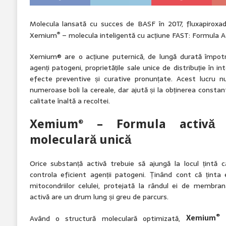
Molecula lansată cu succes de BASF în 2017, fluxapiroxa
®
Xemium
– molecula inteligentă cu acțiune FAST: Formula Act
Xemium® are o acțiune puternică, de lungă durată împotr
agenți patogeni, proprietățile sale unice de distribuție în in
efecte preventive și curative pronunțate. Acest lucru 
numeroase boli la cereale, dar ajută și la obținerea consta
calitate înaltă a recoltei.
Xemium
– Formula activă 
®
moleculară unică
Orice substanță activă trebuie să ajungă la locul țintă 
controla eficient agenții patogeni. Ținând cont că ținta 
mitocondriilor celulei, protejată la rândul ei de membran
activă are un drum lung și greu de parcurs.
®
Având o structură moleculară optimizată,
Xemium
t