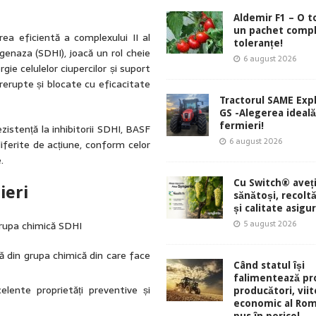
Aldemir F1 – O 
un pachet comp
ea eficientă a complexului II al
toleranțe!
genaza (SDHI), joacă un rol cheie
6 august 2026
gie celulelor ciupercilor și suport
rerupte și blocate cu eficacitate
Tractorul SAME Exp
GS -Alegerea ideal
fermieri!
zistență la inhibitorii SDHI, BASF
6 august 2026
ferite de acțiune, conform celor
.
Cu Switch® aveți
ieri
sănătoși, recolt
și calitate asigu
5 august 2026
grupa chimică SDHI
ă din grupa chimică din care face
Când statul își
falimentează pro
lente proprietăți preventive și
producători, viit
economic al Rom