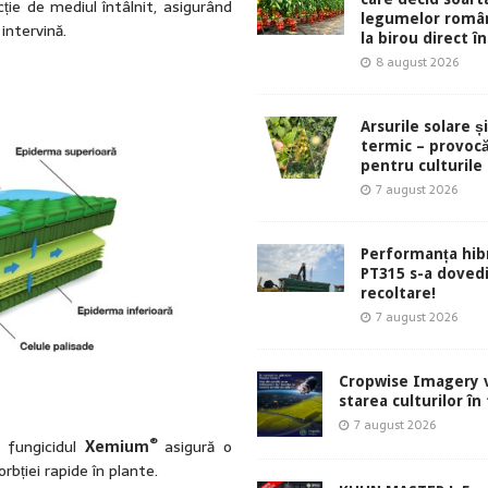
cție de mediul întâlnit, asigurând
legumelor român
intervină.
la birou direct în
8 august 2026
Arsurile solare ș
termic – provocă
pentru culturile
7 august 2026
Performanța hibr
PT315 s-a dovedi
recoltare!
7 august 2026
Cropwise Imagery v
starea culturilor în
7 august 2026
®
 fungicidul
Xemium
asigură o
rbției rapide în plante.