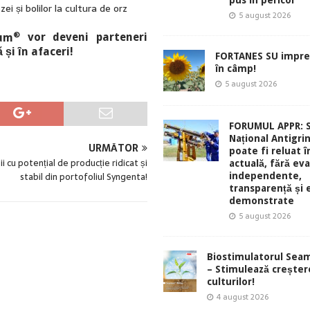
pus în pericol
i și bolilor la cultura de orz
5 august 2026
®
um
vor deveni parteneri
și în afaceri!
FORTANES SU impre
în câmp!
5 august 2026
FORUMUL APPR: 
Național Antigri
URMĂTOR
poate fi reluat 
ii cu potențial de producție ridicat și
actuală, fără eva
stabil din portofoliul Syngenta!
independente,
transparență și 
demonstrate
5 august 2026
Biostimulatorul Sea
– Stimulează creșter
culturilor!
4 august 2026