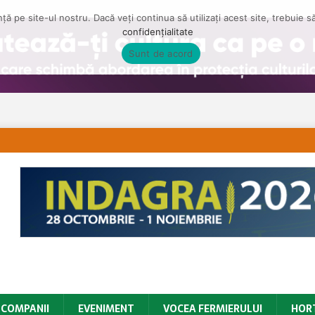
ă pe site-ul nostru. Dacă veți continua să utilizați acest site, trebuie 
confidențialitate
Sunt de acord
COMPANII
EVENIMENT
VOCEA FERMIERULUI
HOR