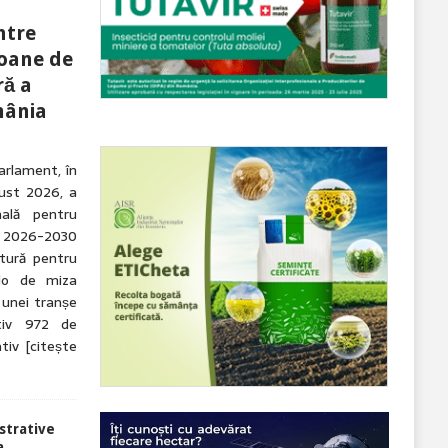
ntre
ioane de
ră a
mânia
arlament, în
gust 2026, a
nală pentru
 2026-2030
tură pentru
olo de miza
 unei tranșe
tiv 972 de
ativ
[citește
strative
a