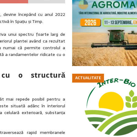
d, devine începând cu anul 2022
ivă în Spațiu și Timp.
iva unui spectru foarte larg de
teriorul plantei având ca rezultat
nu numai că permite controlul a
ntă a randamentelor ridicate cu o
cu o structură
ACTUALITATE
cât mai repede posibil pentru a
este situată adânc în interiorul
a celulară exterioară, substanța
raversează rapid membranele