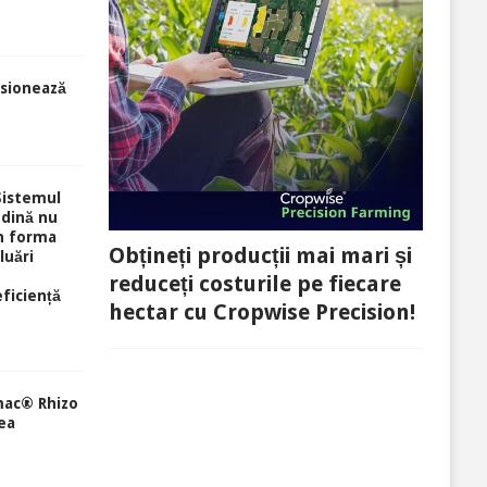
sionează
Sistemul
ndină nu
în forma
Obțineți producții mai mari și
luări
reduceți costurile pe fiecare
eficiență
hectar cu Cropwise Precision!
mac® Rhizo
ea