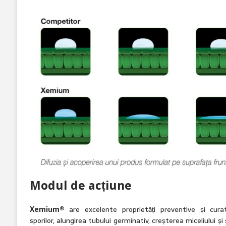
Modul de acțiune
Xemium®
are excelente proprietăți preventive și curat
sporilor, alungirea tubului germinativ, creșterea miceliului ș