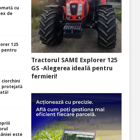
tomată cu
lex de
lorer 125
ă pentru
Tractorul SAME Explorer 125
GS -Alegerea ideală pentru
fermieri!
 ciorchini
ă protejată
rată!
priii
orul
âniei este