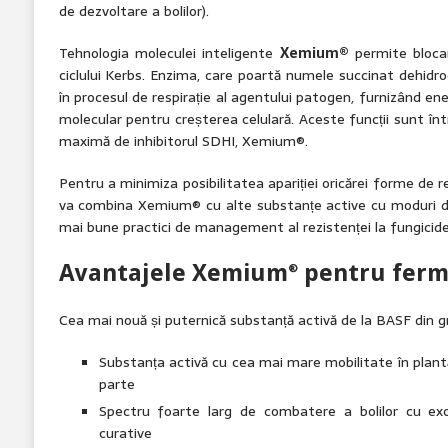
de dezvoltare a bolilor).
Tehnologia moleculei inteligente
Xemium®
permite blocar
ciclului Kerbs. Enzima, care poartă numele succinat dehidro
în procesul de respirație al agentului patogen, furnizând ener
molecular pentru creșterea celulară. Aceste funcții sunt înt
maximă de inhibitorul SDHI, Xemium®.
Pentru a minimiza posibilitatea apariției oricărei forme de re
va combina Xemium® cu alte substanțe active cu moduri di
mai bune practici de management al rezistenței la fungicide
Avantajele Xemium
pentru ferm
®
Cea mai nouă și puternică substanță activă de la BASF din 
Substanța activă cu cea mai mare mobilitate în plant
parte
Spectru foarte larg de combatere a bolilor cu exce
curative