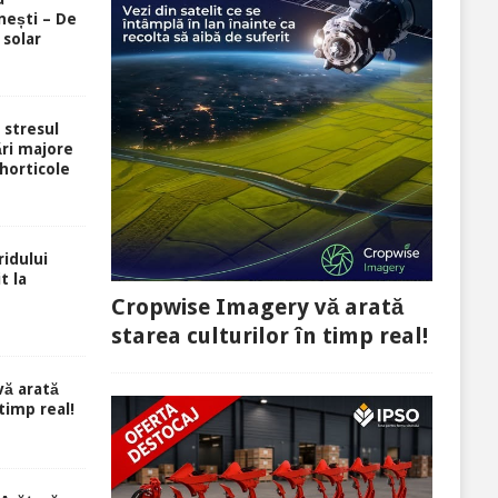
ești – De
 solar
i stresul
ri majore
 horticole
idului
t la
Cropwise Imagery vă arată
starea culturilor în timp real!
ă arată
 timp real!