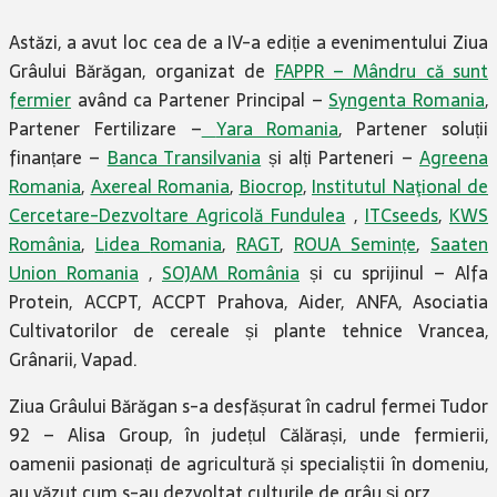
Astăzi, a avut loc cea de a IV-a ediție a evenimentului Ziua
Grâului Bărăgan, organizat de
F
APP
R – Mândru că sunt
fermier
având ca Partener Principal –
S
yngenta Romania
,
Partener Fertilizare –
Yara Romani
a
, Partener soluții
finanțare –
Banca Transilvania
și alți Parteneri –
Agreena
Romania
,
Axereal Romania
,
Biocro
p
,
Institutul Naţional de
Cercetare-Dezvoltare Agricolă Fundulea
,
ITCseeds
,
KW
S
România
,
L
idea
Romania
,
RAGT
,
ROUA Semințe
,
Saaten
Union Romani
a
,
SOJAM România
și cu sprijinul – Alfa
Protein, ACCPT, ACCPT Prahova, Aider, ANFA, Asociatia
Cultivatorilor de cereale și plante tehnice Vrancea,
Grânarii, Vapad.
Ziua Grâului Bărăgan s-a desfășurat în cadrul fermei Tudor
92 – Alisa Group, în județul Călărași, unde fermierii,
oamenii pasionați de agricultură și specialiștii în domeniu,
au văzut cum s-au dezvoltat culturile de grâu și orz.