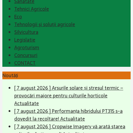
Sanatate
Tehnici Agricole
Eco
Tehnologii şi soluţii agricole
Silvicultura
Legislatie
Agroturism
Concursuri
CONTACT
Noutăți
[ 7 august 2026 ]
Arsurile solare și stresul termic –
provocări majore pentru culturile horticole
Actualitate
[ 7 august 2026 ]
Performanța hibridului PT315 s-a
dovedit la recoltare!
Actualitate
[ 7 august 2026 ]
Cropwise Imagery vă arată starea