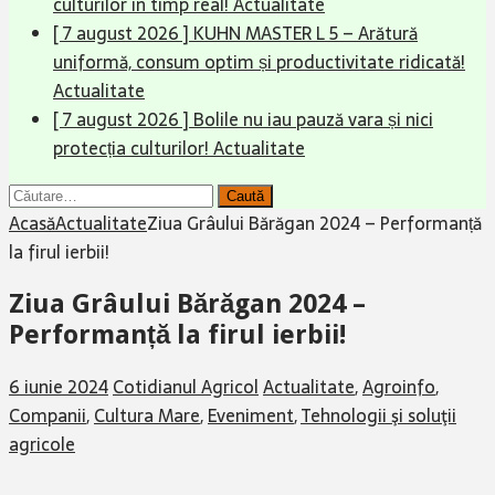
culturilor în timp real!
Actualitate
[ 7 august 2026 ]
KUHN MASTER L 5 – Arătură
uniformă, consum optim și productivitate ridicată!
Actualitate
[ 7 august 2026 ]
Bolile nu iau pauză vara și nici
protecția culturilor!
Actualitate
Caută
după:
Acasă
Actualitate
Ziua Grâului Bărăgan 2024 – Performanță
la firul ierbii!
Ziua Grâului Bărăgan 2024 –
Performanță la firul ierbii!
6 iunie 2024
Cotidianul Agricol
Actualitate
,
Agroinfo
,
Companii
,
Cultura Mare
,
Eveniment
,
Tehnologii şi soluţii
agricole