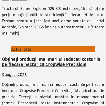
Tractorul Same Explorer 125 GS este pregătit să ofere
performanță, fiabilitate și eficiență în fiecare zi de lucru.
Echipat pentru a face față unei game variate de lucrări
agricole, Explorer 125 GS îmbină puterea motorului
[citește
mai mult]
Actualitate
Obțineți producții mai mari și reduceți costurile
pe fiecare hectar cu Cropwise Precision!
3 august 2026
Obțineți producții mai mari și reduceți costurile pe fiecare
hectar cu Cropwise Precision! Cum vă ajută agricultura de
precizie: Treceți la nivelul următor în managementul
fermei! Descoperiți toate instrumentele Cropwise și