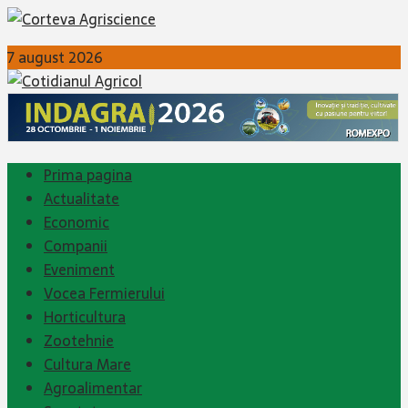
7 august 2026
Prima pagina
Actualitate
Economic
Companii
Eveniment
Vocea Fermierului
Horticultura
Zootehnie
Cultura Mare
Agroalimentar