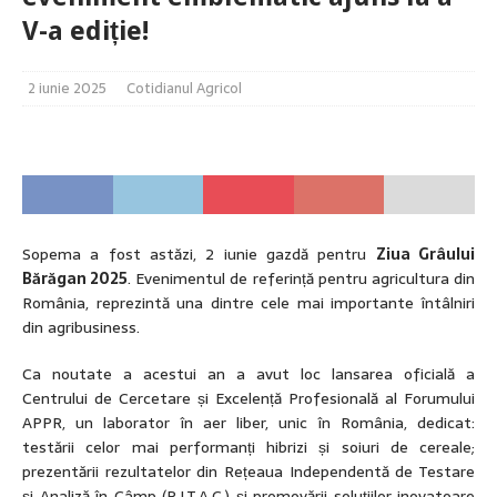
V-a ediție!
2 iunie 2025
Cotidianul Agricol
Sopema a fost astăzi, 2 iunie gazdă pentru
Ziua Grâului
Bărăgan 2025
. Evenimentul de referință pentru agricultura din
România, reprezintă una dintre cele mai importante întâlniri
din agribusiness.
Ca noutate a acestui an a avut loc lansarea oficială a
Centrului de Cercetare și Excelență Profesională al Forumului
APPR, un laborator în aer liber, unic în România, dedicat:
testării celor mai performanți hibrizi și soiuri de cereale;
prezentării rezultatelor din Rețeaua Independentă de Testare
și Analiză în Câmp (R.I.T.A.C.) și promovării soluțiilor inovatoare