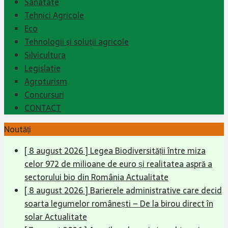
Sanatate
Tehnici Agricole
Eco
Tehnologii şi soluţii agricole
Silvicultura
Legislatie
Agroturism
Concursuri
CONTACT
Noutăți
[ 8 august 2026 ]
Legea Biodiversității între miza
celor 972 de milioane de euro și realitatea aspră a
sectorului bio din România
Actualitate
[ 8 august 2026 ]
Barierele administrative care decid
soarta legumelor românești – De la birou direct în
solar
Actualitate