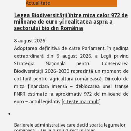
Actualitate
Legea Biodiversității între miza celor 972 de
milioane de euro și realitatea aspră a
sectorului bio din România
8 august 2026
Adoptarea definitivă de către Parlament, în ședința
extraordinară din 6 august 2026, a Legii privind
Strategia Națională pentru Conservarea
Biodiversității 2026-2030 reprezintă un moment de
cotitură pentru agricultura românească. Dincolo de
miza financiară imensă – deblocarea unei tranșe
PNRR estimate la aproximativ 972 de milioane de
euro – actul legislativ
[citește mai mult]
Barierele administrative care decid soarta legumelor
românești – De la birou direct în solar