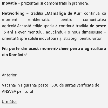
Inovație
– prezentări și demonstrații în premieră.
Networking
– tradiția
„Mămăliga de Aur”
continuă, ca
moment emblematic pentru comunitatea
agricolă.Această ediție specială continuă tradiția
de peste
15 ani
a evenimentului, aducându-i o nouă dimensiune –
orientată spre soluții inovatoare și strategii pentru viitor.
Fiți parte din acest moment-cheie pentru agricultura
din România!
Anterior
Vacanță în siguranță: peste 1.500 de unități verificate de
ANSVSA pe litoral
Următor