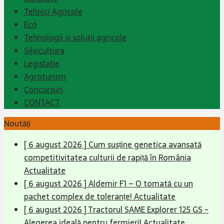
Tehnici Agricole
Eco
Tehnologii şi soluţii agricole
Silvicultura
Legislatie
Agroturism
Concursuri
CONTACT
Noutăți
[ 6 august 2026 ]
Cum susține genetica avansată
competitivitatea culturii de rapiță în România
Actualitate
[ 6 august 2026 ]
Aldemir F1 – O tomată cu un
pachet complex de toleranțe!
Actualitate
[ 6 august 2026 ]
Tractorul SAME Explorer 125 GS -
Alegerea ideală pentru fermieri!
Actualitate