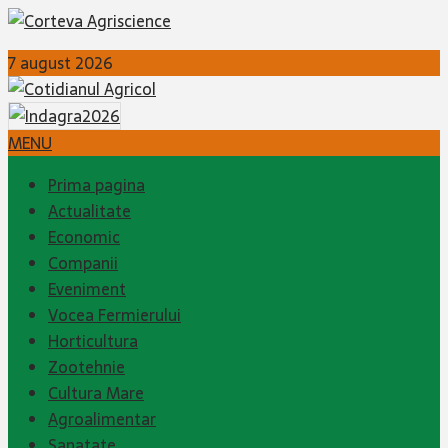
7 august 2026
MENU
Prima pagina
Actualitate
Economic
Companii
Eveniment
Vocea Fermierului
Horticultura
Zootehnie
Cultura Mare
Agroalimentar
Sanatate