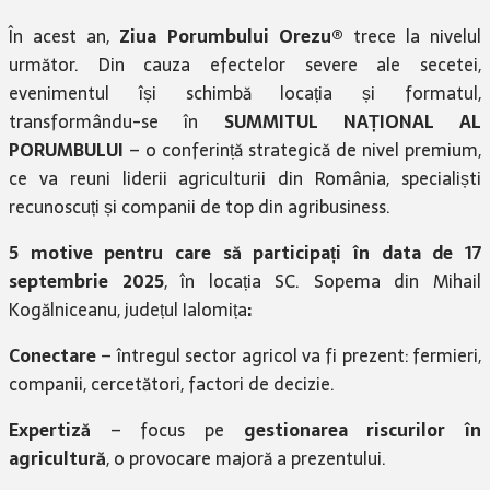
În acest an,
Ziua Porumbului Orezu®
trece la nivelul
următor. Din cauza efectelor severe ale secetei,
evenimentul își schimbă locația și formatul,
transformându-se în
SUMMITUL NAȚIONAL AL
PORUMBULUI
– o conferință strategică de nivel premium,
ce va reuni liderii agriculturii din România, specialiști
recunoscuți și companii de top din agribusiness.
5 motive pentru care să participați în data de
17
septembrie 2025
, în locația SC. Sopema din Mihail
Kogălniceanu, județul Ialomița
:
Conectare
– întregul sector agricol va fi prezent: fermieri,
companii, cercetători, factori de decizie.
Expertiză
– focus pe
gestionarea riscurilor în
agricultură
, o provocare majoră a prezentului.