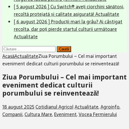
[ 5 august 2026 ]
Cu Switch® aveți ciorchini sănătoși,
recoltă protejată și calitate asigurată!
Actualitate
[ 6 august 2026 ]
Producții mari la grâu? Ai câștigat
recolta, dar poți pierde startul culturii următoare
Actualitate
Caută
după:
Acasă
Actualitate
Ziua Porumbului – Cel mai important
eveniment dedicat culturii porumbului se reinventează!
Ziua Porumbului – Cel mai important
eveniment dedicat culturii
porumbului se reinventează!
18 august 2025
Cotidianul Agricol
Actualitate
,
Agroinfo
,
Companii
,
Cultura Mare
,
Eveniment
,
Vocea Fermierului