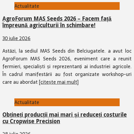
Actualitate
AgroForum MAS Seeds 2026 – Facem față
împreună agriculturii în schimbare!
30 iulie 2026
Astăzi, la sediul MAS Seeds din Belciugatele. a avut loc
AgroForum MAS Seeds 2026, eveniment care a reunit
fermieri, specialiști și reprezentanți ai industriei agricole.
În cadrul manifestării au fost organizate workshop-uri
care au abordat
[citește mai mult]
Actualitate
Obțineți producții mai mari și reduceți costurile
cu Cropwise Precision