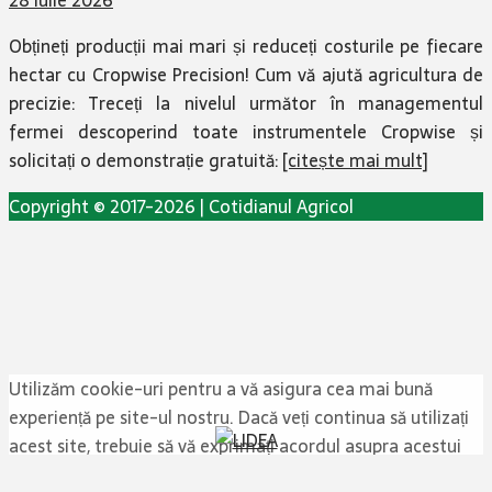
28 iulie 2026
Obțineți producții mai mari și reduceți costurile pe fiecare
hectar cu Cropwise Precision! Cum vă ajută agricultura de
precizie: Treceți la nivelul următor în managementul
fermei descoperind toate instrumentele Cropwise și
solicitați o demonstrație gratuită:
[citește mai mult]
Copyright © 2017-2026 | Cotidianul Agricol
Utilizăm cookie-uri pentru a vă asigura cea mai bună
experiență pe site-ul nostru. Dacă veți continua să utilizați
acest site, trebuie să vă exprimați acordul asupra acestui
lucru. Citește
Politica de confidențialitate
Sunt de acord