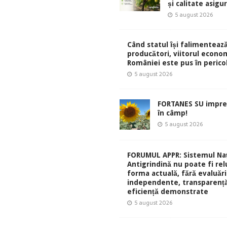
și calitate asigu
5 august 2026
Când statul își falimentează
producători, viitorul econom
României este pus în perico
5 august 2026
FORTANES SU impre
în câmp!
5 august 2026
FORUMUL APPR: Sistemul Naț
Antigrindină nu poate fi rel
forma actuală, fără evaluări
independente, transparență
eficiență demonstrate
5 august 2026