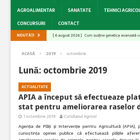
AGROALIMENTAR
SANATATE
TEHNICI AGRICO
CONCURSURI
CONTACT
NOUTĂȚI
[ 6 august 2026 ]
Cum susține genetica avansată co
[ 6 august 2026 ]
Aldemir F1 – O tomată cu un pac
ACASĂ
2019
octombrie
[ 6 august 2026 ]
Tractorul SAME Explorer 125 GS -
[ 5 august 2026 ]
Cu Switch® aveți ciorchini sănătoș
Lună:
octombrie 2019
[ 6 august 2026 ]
Producții mari la grâu? Ai câștiga
ACTUALITATE
APIA a început să efectueaze pla
stat pentru ameliorarea raselor 
1 octombrie 2019
Cotidianul Agricol
Agenția de Plăți şi Intervenție pentru Agricultură (APIA),
cunoștința opiniei publice că efectuează plățile afer