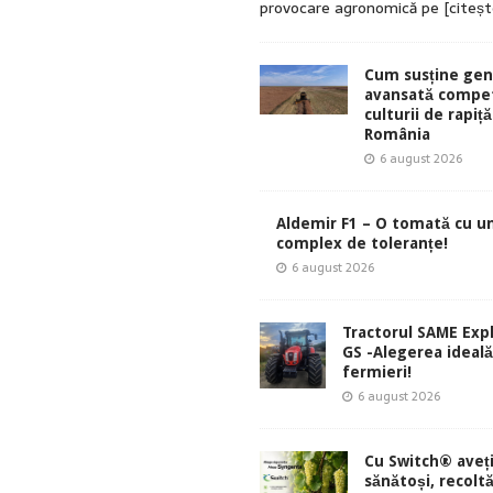
provocare agronomică pe
[citeș
Cum susține gen
avansată compet
culturii de rapiță
România
6 august 2026
Aldemir F1 – O tomată cu u
complex de toleranțe!
6 august 2026
Tractorul SAME Exp
GS -Alegerea ideal
fermieri!
6 august 2026
Cu Switch® aveți
sănătoși, recolt