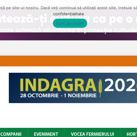
ă pe site-ul nostru. Dacă veți continua să utilizați acest site, trebuie 
confidențialitate
Sunt de acord
COMPANII
EVENIMENT
VOCEA FERMIERULUI
HOR