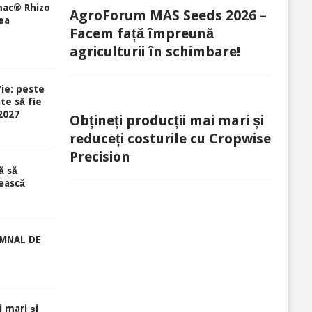
mac® Rhizo
AgroForum MAS Seeds 2026 –
ea
Facem față împreună
agriculturii în schimbare!
ie: peste
te să fie
-2027
Obțineți producții mai mari și
reduceți costurile cu Cropwise
Precision
ă să
ească
EMNAL DE
i mari și