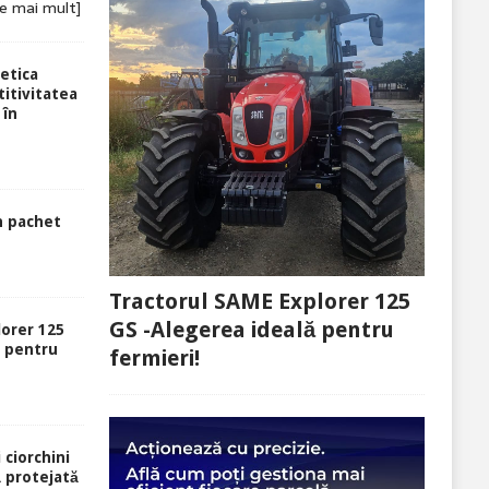
te mai mult]
etica
itivitatea
 în
n pachet
Tractorul SAME Explorer 125
GS -Alegerea ideală pentru
lorer 125
ă pentru
fermieri!
 ciorchini
ă protejată