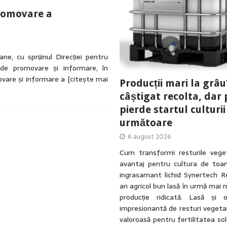
romovare a
e, cu sprijinul Direcției pentru
e de promovare și informare, în
movare și informare a
[citește mai
Producții mari la grâu
câștigat recolta, dar 
pierde startul culturii
următoare
6 august 2026
Cum transformi resturile veget
avantaj pentru cultura de toa
ingrasamant lichid Synertech R
an agricol bun lasă în urmă mai 
producție ridicată. Lasă și 
impresionantă de resturi vegetal
valoroasă pentru fertilitatea solu