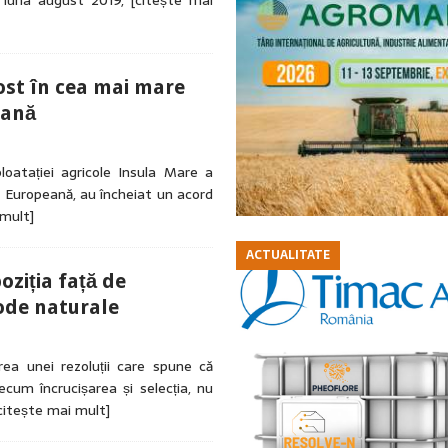
n luna august 2019,
[citește mai
ost în cea mai mare
peană
oatației agricole Insula Mare a
a Europeană, au încheiat un acord
 mult]
ACTUALITATE
ziția față de
ode naturale
ea unei rezoluții care spune că
recum încrucișarea și selecția, nu
citește mai mult]