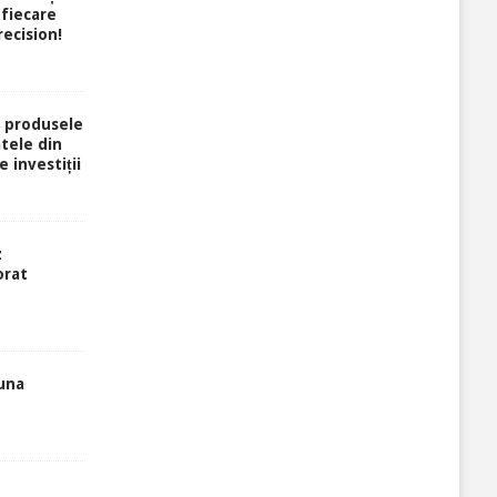
 fiecare
ecision!
 produsele
atele din
e investiții
z
orat
luna