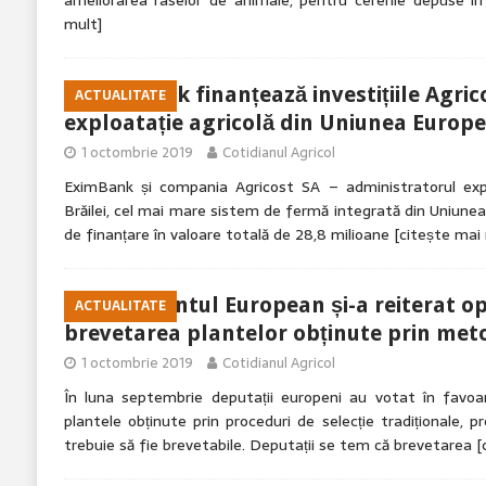
ameliorarea raselor de animale, pentru cererile depuse î
mult]
EximBank finanțează investițiile Agric
ACTUALITATE
exploatație agricolă din Uniunea Euro
1 octombrie 2019
Cotidianul Agricol
EximBank și compania Agricost SA – administratorul expl
Brăilei, cel mai mare sistem de fermă integrată din Uniune
de finanțare în valoare totală de 28,8 milioane
[citește mai
Parlamentul European și-a reiterat opo
ACTUALITATE
brevetarea plantelor obținute prin met
1 octombrie 2019
Cotidianul Agricol
În luna septembrie deputații europeni au votat în favoar
plantele obținute prin proceduri de selecție tradiționale, p
trebuie să fie brevetabile. Deputații se tem că brevetarea
[