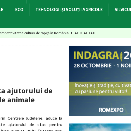
LE
ECO
TEHNOLOGII ŞI SOLUŢII AGRICOLE
SILVIC
mpetitivitatea culturii de rapiță în România
ACTUALITATE
het complex de toleranțe!
ACTUALITATE
Alegerea ideală pentru fermieri!
ACTUALITATE
i, recoltă protejată și calitate asigurată!
ACTUALITATE
t recolta, dar poți pierde startul culturii următoare
ACTUALITATE
ta ajutorului de
de animale
 prin Centrele Județene, aduce la
ente ajutorului de stat pentru