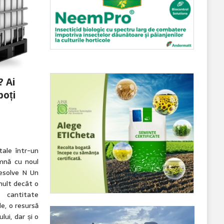
? Ai
poți
ale într-un
mnă cu noul
esolve N Un
mult decât o
o cantitate
e, o resursă
lui, dar și o