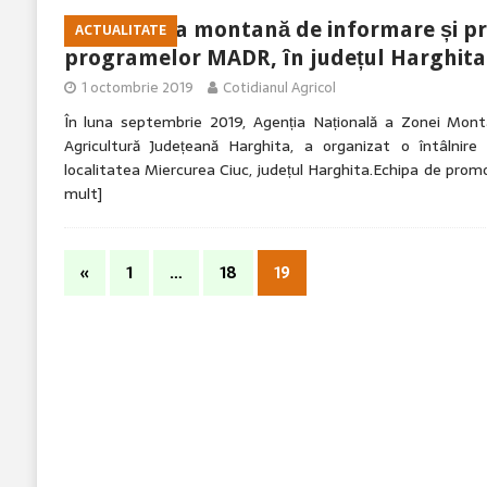
Caravana montană de informare și p
ACTUALITATE
programelor MADR, în județul Harghita
1 octombrie 2019
Cotidianul Agricol
În luna septembrie 2019, Agenția Națională a Zonei Montan
Agricultură Județeană Harghita, a organizat o întâlnir
localitatea Miercurea Ciuc, județul Harghita.Echipa de pro
mult]
«
1
…
18
19