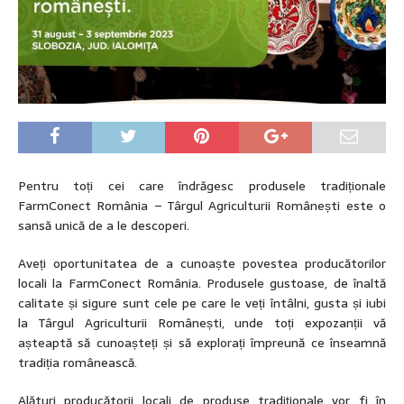
Pentru toți cei care îndrăgesc produsele tradiționale
FarmConect România – Târgul Agriculturii Românești este o
sansă unică de a le descoperi.
Aveți oportunitatea de a cunoaște povestea producătorilor
locali la FarmConect România. Produsele gustoase, de înaltă
calitate și sigure sunt cele pe care le veți întâlni, gusta și iubi
la Târgul Agriculturii Românești, unde toți expozanții vă
așteaptă să cunoașteți și să explorați împreună ce înseamnă
tradiția românească.
Alături producătorii locali de produse tradiționale vor fi în