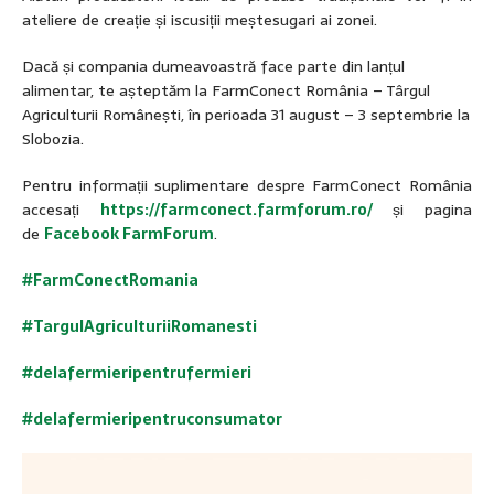
ateliere de creație și iscusiții meștesugari ai zonei.
Dacă și compania dumeavoastră face parte din lanțul
alimentar, te așteptăm la FarmConect România – Târgul
Agriculturii Românești, în perioada 31 august – 3 septembrie la
Slobozia.
Pentru informații suplimentare despre FarmConect România
accesați
https://farmconect.farmforum.ro/
și pagina
de
Facebook
FarmForum
.
#FarmConectRomania
#TargulAgriculturiiRomanesti
#delafermieripentrufermieri
#delafermieripentruconsumator