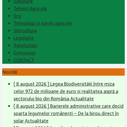
Sanatate
Tehnici Agricole
Eco
Tehnologii şi soluţii agricole
Silvicultura
Legislatie
Agroturism
Concursuri
CONTACT
Noutăți
[ 8 august 2026 ]
Legea Biodiversității între miza
celor 972 de milioane de euro și realitatea aspră a
sectorului bio din România
Actualitate
[ 8 august 2026 ]
Barierele administrative care decid
soarta legumelor românești – De la birou direct în
solar
Actualitate