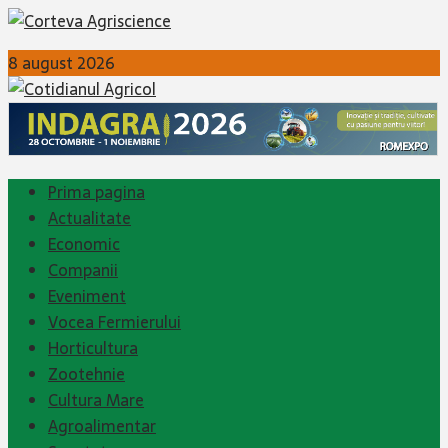
8 august 2026
Prima pagina
Actualitate
Economic
Companii
Eveniment
Vocea Fermierului
Horticultura
Zootehnie
Cultura Mare
Agroalimentar