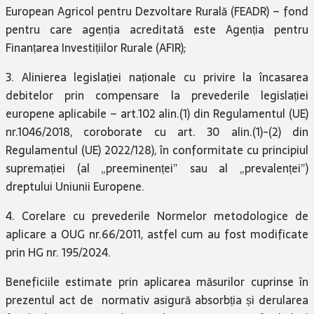
European Agricol pentru Dezvoltare Rurală (FEADR) – fond
pentru care agenția acreditată este Agenția pentru
Finanțarea Investițiilor Rurale (AFIR);
3. Alinierea legislației naționale cu privire la încasarea
debitelor prin compensare la prevederile legislației
europene aplicabile – art.102 alin.(1) din Regulamentul (UE)
nr.1046/2018, coroborate cu art. 30 alin.(1)-(2) din
Regulamentul (UE) 2022/128), în conformitate cu principiul
supremației (al „preeminenței” sau al „prevalenței”)
dreptului Uniunii Europene.
4. Corelare cu prevederile Normelor metodologice de
aplicare a OUG nr.66/2011, astfel cum au fost modificate
prin HG nr. 195/2024.
Beneficiile estimate prin aplicarea măsurilor cuprinse în
prezentul act de normativ asigură absorbția și derularea