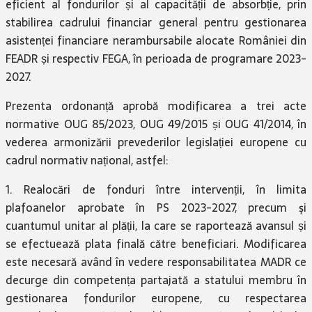
eficient al fondurilor și al capacității de absorbție, prin
stabilirea cadrului financiar general pentru gestionarea
asistenței financiare nerambursabile alocate României din
FEADR și respectiv FEGA, în perioada de programare 2023-
2027.
Prezenta ordonanță aprobă modificarea a trei acte
normative OUG 85/2023, OUG 49/2015 și OUG 41/2014, în
vederea armonizării prevederilor legislației europene cu
cadrul normativ național, astfel:
1. Realocări de fonduri între intervenții, în limita
plafoanelor aprobate în PS 2023-2027, precum şi
cuantumul unitar al plății, la care se raportează avansul și
se efectuează plata finală către beneficiari. Modificarea
este necesară având în vedere responsabilitatea MADR ce
decurge din competența partajată a statului membru în
gestionarea fondurilor europene, cu respectarea