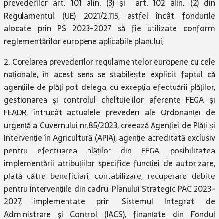
prevederilor art. 101 alin. (3) și art. 102 alin. (2) din
Regulamentul (UE) 2021/2.115, astfel încât fondurile
alocate prin PS 2023-2027 să fie utilizate conform
reglementărilor europene aplicabile planului;
2. Corelarea prevederilor regulamentelor europene cu cele
naționale, în acest sens se stabilește explicit faptul că
agențiile de plăți pot delega, cu excepția efectuării plăților,
gestionarea şi controlul cheltuielilor aferente FEGA și
FEADR, întrucât actualele prevederi ale Ordonanței de
urgență a Guvernului nr.85/2023, creează Agenției de Plăți și
Intervenție în Agricultură (APIA), agenție acreditată exclusiv
pentru efectuarea plăților din FEGA, posibilitatea
implementării atribuțiilor specifice funcției de autorizare,
plată către beneficiari, contabilizare, recuperare debite
pentru intervențiile din cadrul Planului Strategic PAC 2023-
2027, implementate prin Sistemul Integrat de
Administrare şi Control (IACS), finanțate din Fondul