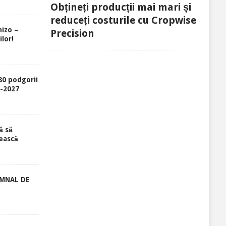
Obțineți producții mai mari și
reduceți costurile cu Cropwise
izo –
Precision
lor!
80 podgorii
6-2027
ă să
ească
EMNAL DE