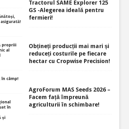
Tractorul SAME Explorer 125
GS -Alegerea ideală pentru
ănătoși,
fermieri!
 asigurată!
 propriii
Obțineți producții mai mari și
ic al
reduceți costurile pe fiecare
l
hectar cu Cropwise Precision!
 în câmp!
AgroForum MAS Seeds 2026 –
Facem față împreună
ional
agriculturii în schimbare!
uat în
 și