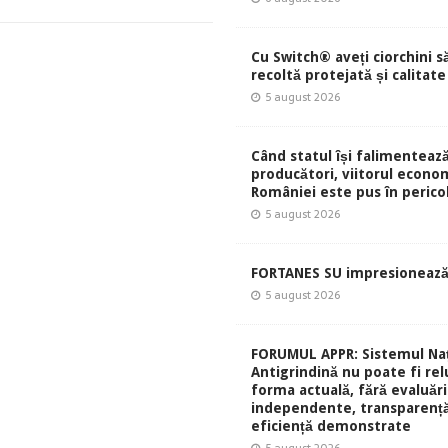
Cu Switch® aveți ciorchini s
recoltă protejată și calitate
5 august 2026
Când statul își falimentează
producători, viitorul econom
României este pus în perico
5 august 2026
FORTANES SU impresionează
5 august 2026
FORUMUL APPR: Sistemul Naț
Antigrindină nu poate fi rel
forma actuală, fără evaluări
independente, transparență
eficiență demonstrate
5 august 2026