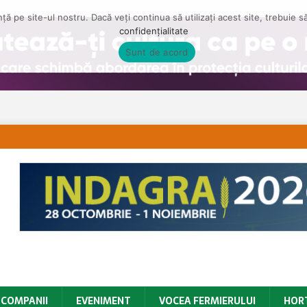
ă pe site-ul nostru. Dacă veți continua să utilizați acest site, trebuie 
confidențialitate
Sunt de acord
COMPANII
EVENIMENT
VOCEA FERMIERULUI
HOR