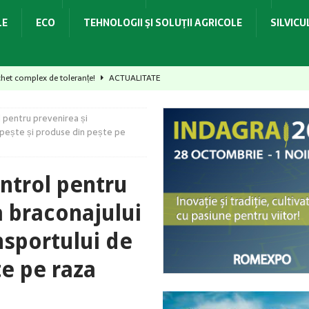
LE
ECO
TEHNOLOGII ŞI SOLUŢII AGRICOLE
SILVIC
het complex de toleranțe!
ACTUALITATE
Alegerea ideală pentru fermieri!
ACTUALITATE
l pentru prevenirea și
i, recoltă protejată și calitate asigurată!
ACTUALITATE
e pește și produse din pește pe
t recolta, dar poți pierde startul culturii următoare
ACTUALITATE
mpetitivitatea culturii de rapiță în România
ACTUALITATE
ontrol pentru
 braconajului
ansportului de
e pe raza