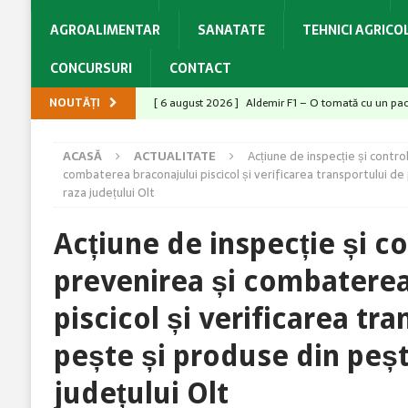
AGROALIMENTAR
SANATATE
TEHNICI AGRICO
CONCURSURI
CONTACT
NOUTĂȚI
[ 6 august 2026 ]
Aldemir F1 – O tomată cu un pac
[ 6 august 2026 ]
Tractorul SAME Explorer 125 GS -
ACASĂ
ACTUALITATE
Acțiune de inspecție și contro
[ 5 august 2026 ]
Cu Switch® aveți ciorchini sănătoș
combaterea braconajului piscicol și verificarea transportului d
raza județului Olt
[ 6 august 2026 ]
Producții mari la grâu? Ai câștiga
[ 6 august 2026 ]
Cum susține genetica avansată co
Acțiune de inspecție și c
prevenirea și combaterea
piscicol și verificarea tr
pește și produse din peșt
județului Olt