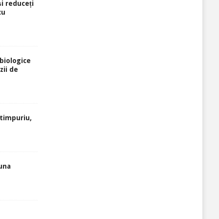
și reduceți
cu
biologice
zii de
atimpuriu,
luna