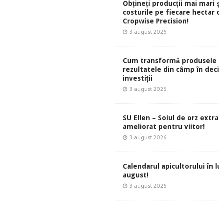
Obțineți producții mai mari 
costurile pe fiecare hectar 
Cropwise Precision!
3 august 2026
Cum transformă produsele 
rezultatele din câmp în deci
investiții
3 august 2026
SU Ellen – Soiul de orz extr
ameliorat pentru viitor!
3 august 2026
Calendarul apicultorului în 
august!
3 august 2026