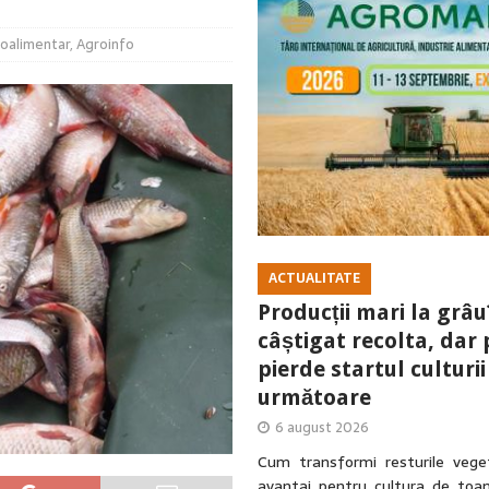
oalimentar
,
Agroinfo
ACTUALITATE
Producții mari la grâu
câștigat recolta, dar 
pierde startul culturii
următoare
6 august 2026
Cum transformi resturile veget
avantaj pentru cultura de toa