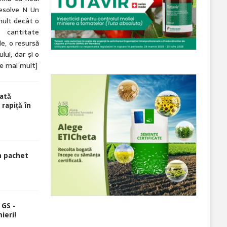
esolve N Un
mult decât o
o cantitate
e, o resursă
lui, dar și o
te mai mult]
ată
rapiță în
n pachet
 GS -
ieri!