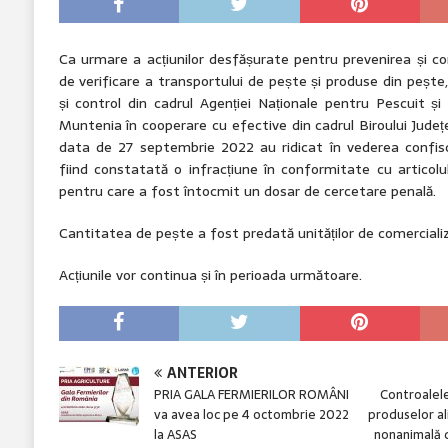
Ca urmare a acțiunilor desfășurate pentru prevenirea și co
de verificare a transportului de pește și produse din pește,
și control din cadrul Agenției Naționale pentru Pescuit și
Muntenia în cooperare cu efective din cadrul Biroului Județe
data de 27 septembrie 2022 au ridicat în vederea confisc
fiind constatată o infracțiune în conformitate cu articolu
pentru care a fost întocmit un dosar de cercetare penală.
Cantitatea de pește a fost predată unităților de comercializa
Acțiunile vor continua și în perioada următoare.
ANTERIOR
PRIA GALA FERMIERILOR ROMÂNI
Controalel
va avea loc pe 4 octombrie 2022
produselor a
la ASAS
nonanimală 