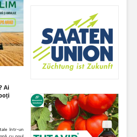
? Ai
poți
ale într-un
mnă cu noul