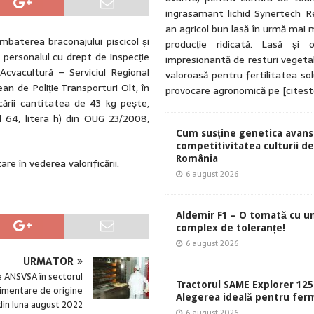
ingrasamant lichid Synertech R
an agricol bun lasă în urmă mai 
mbaterea braconajului piscicol și
producție ridicată. Lasă și 
 personalul cu drept de inspecție
impresionantă de resturi vegetal
 Acvacultură – Serviciul Regional
valoroasă pentru fertilitatea solu
an de Poliție Transporturi Olt, în
provocare agronomică pe
[citeș
ării cantitatea de 43 kg pește,
l 64, litera h) din OUG 23/2008,
Cum susține genetica avans
competitivitatea culturii de 
România
re în vederea valorificării.
6 august 2026
Aldemir F1 – O tomată cu u
complex de toleranțe!
6 august 2026
URMĂTOR
e ANSVSA în sectorul
Tractorul SAME Explorer 125
limentare de origine
Alegerea ideală pentru ferm
din luna august 2022
6 august 2026