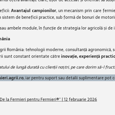
ficii:
Avantajul campionilor
, un mecanism prin care fermie
n sistem de beneficii practice, sub formă de bonuri de motori
sau ambele module, în funcție de strategia lor agricolă și de in
mânia
Agrii România: tehnologii moderne, consultanță agronomică, so
Agrii sunt constant orientate către
inovație, experiență practi
tului de lungă durată cu clienții noștri, pe care dorim să-l fru
ieri.agrii.ro
, iar pentru suport sau detalii suplimentare pot c
De la Fermieri pentru Fermieri®” | 12 februarie 2026