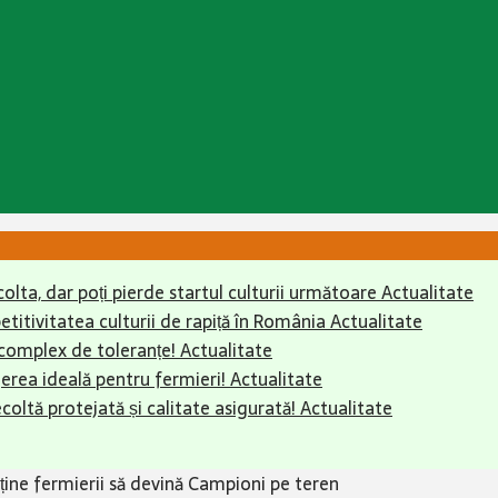
colta, dar poți pierde startul culturii următoare
Actualitate
itivitatea culturii de rapiță în România
Actualitate
complex de toleranțe!
Actualitate
erea ideală pentru fermieri!
Actualitate
ecoltă protejată și calitate asigurată!
Actualitate
sține fermierii să devină Campioni pe teren