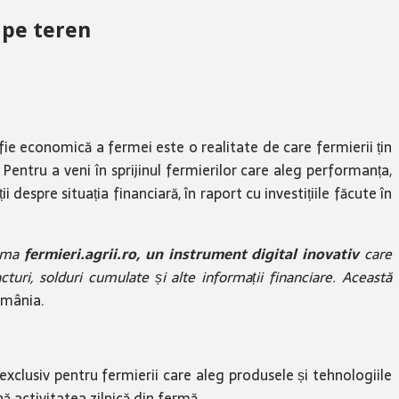
 pe teren
fie economică a fermei este o realitate de care fermierii țin
 Pentru a veni în sprijinul fermierilor care aleg performanța,
i despre situația financiară, în raport cu investițiile făcute în
orma
fermieri.agrii.ro, un instrument digital inovativ
care
cturi, solduri cumulate și alte informații financiare. Această
omânia.
 exclusiv pentru fermierii care aleg produsele și tehnologiile
ă activitatea zilnică din fermă.