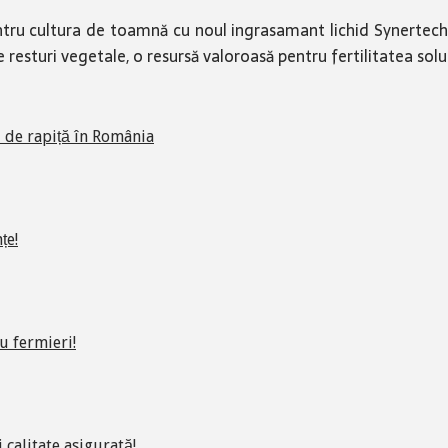
ntru cultura de toamnă cu noul ingrasamant lichid Synertech
e resturi vegetale, o resursă valoroasă pentru fertilitatea so
i de rapiță în România
țe!
u fermieri!
 calitate asigurată!