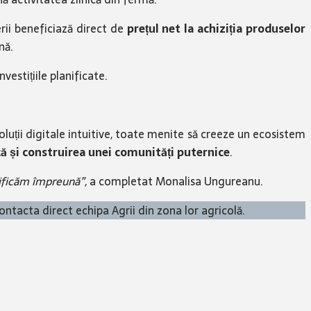
rii beneficiază direct de
prețul net la achiziția produselor
nă.
vestițiile planificate.
luții digitale intuitive, toate menite să creeze un ecosistem
că și construirea unei comunități puternice
.
ctificăm împreună”
, a completat Monalisa Ungureanu.
ontacta direct echipa Agrii din zona lor agricolă.