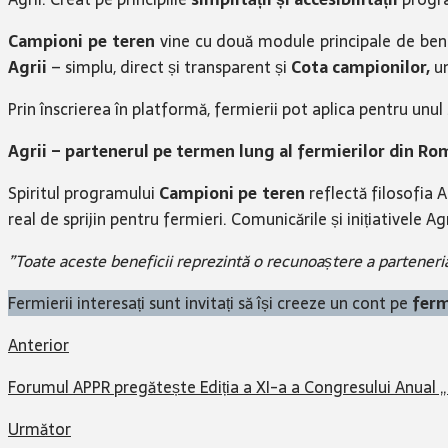
Campioni pe teren
vine cu două module principale de bene
Agrii
– simplu, direct și transparent și
Cota campionilor,
u
Prin înscrierea în platformă, fermierii pot aplica pentru unul 
Agrii – partenerul pe termen lung al fermierilor din Ro
Spiritul programului
Campioni pe teren
reflectă filosofia 
real de sprijin pentru fermieri. Comunicările și inițiativele 
”Toate aceste beneficii reprezintă o recunoaștere a parteneria
Fermierii interesați sunt invitați să își creeze un cont pe
ferm
Anterior
Forumul APPR pregătește Ediția a XI-a a Congresului Anual „
Următor