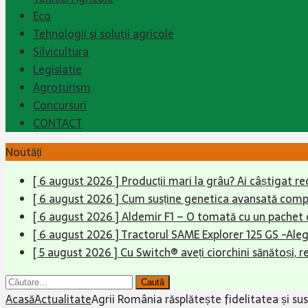
Eco
Tehnologii şi soluţii agricole
Silvicultura
Legislatie
Agroturism
Concursuri
CONTACT
Noutăți
[ 6 august 2026 ]
Producții mari la grâu? Ai câștigat re
[ 6 august 2026 ]
Cum susține genetica avansată compet
[ 6 august 2026 ]
Aldemir F1 – O tomată cu un pachet 
[ 6 august 2026 ]
Tractorul SAME Explorer 125 GS -Aleg
[ 5 august 2026 ]
Cu Switch® aveți ciorchini sănătoși, r
Caută
după:
Acasă
Actualitate
Agrii România răsplătește fidelitatea și su