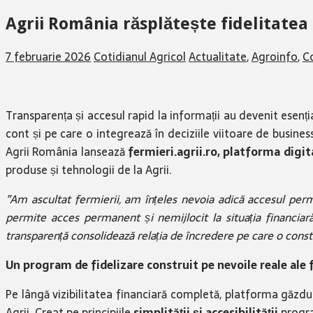
Agrii România răsplătește fidelitatea 
7 februarie 2026
Cotidianul Agricol
Actualitate
,
Agroinfo
,
C
Transparența și accesul rapid la informații au devenit esenț
cont și pe care o integrează în deciziile viitoare de busines
Agrii România lansează
fermieri.agrii.ro, platforma digit
produse și tehnologii de la Agrii.
”Am ascultat fermierii, am înțeles nevoia adică accesul perm
permite acces permanent și nemijlocit la situația financiară 
transparență consolidează relația de încredere pe care o con
Un program de fidelizare construit pe nevoile reale ale 
Pe lângă vizibilitatea financiară completă, platforma găzdu
Agrii. Creat pe principiile
simplității și accesibilității
progra