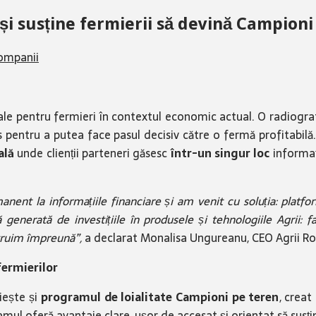
și susține fermierii să devină Campioni
ompanii
iale pentru fermieri în contextul economic actual. O radiogra
s pentru a putea face pasul decisiv către o fermă profitabilă.
ală
unde clienții parteneri găsesc
într-un singur loc
informați
anent la informațiile financiare și am venit cu soluția: platf
generată de investițiile în produsele și tehnologiile Agrii: fa
struim împreună”,
a declarat Monalisa Ungureanu, CEO Agrii R
fermierilor
iește și
programul de loialitate
Campioni pe teren
, creat
mul oferă avantaje clare, ușor de accesat și orientat să susțin