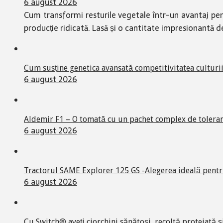
6 august 2026
Cum transformi resturile vegetale într-un avantaj pe
producție ridicată. Lasă și o cantitate impresionantă d
Cum susține genetica avansată competitivitatea culturi
6 august 2026
Aldemir F1 – O tomată cu un pachet complex de toleran
6 august 2026
Tractorul SAME Explorer 125 GS -Alegerea ideală pentr
6 august 2026
Cu Switch® aveți ciorchini sănătoși, recoltă protejată și