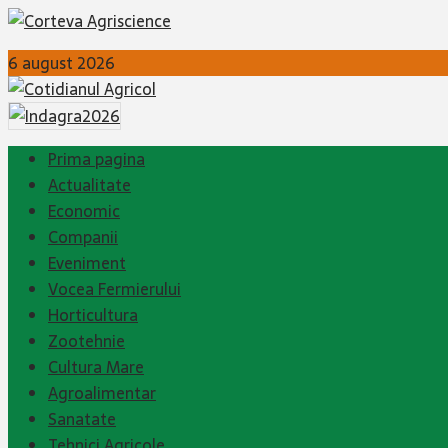
6 august 2026
Prima pagina
Actualitate
Economic
Companii
Eveniment
Vocea Fermierului
Horticultura
Zootehnie
Cultura Mare
Agroalimentar
Sanatate
Tehnici Agricole