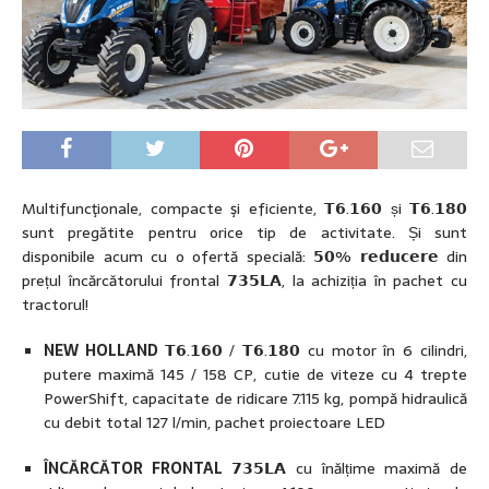
Multifuncţionale, compacte şi eficiente, 𝗧𝟲.𝟭𝟲𝟬 și 𝗧𝟲.𝟭𝟴𝟬
sunt pregătite pentru orice tip de activitate. Și sunt
disponibile acum cu o ofertă specială: 𝟱𝟬% 𝗿𝗲𝗱𝘂𝗰𝗲𝗿𝗲 din
prețul încărcătorului frontal 𝟳𝟯𝟱𝗟𝗔, la achiziția în pachet cu
tractorul!
NEW HOLLAND
𝗧𝟲.𝟭𝟲𝟬 / 𝗧𝟲.𝟭𝟴𝟬 cu motor în 6 cilindri,
putere maximă 145 / 158 CP, cutie de viteze cu 4 trepte
PowerShift, capacitate de ridicare 7.115 kg, pompă hidraulică
cu debit total 127 l/min, pachet proiectoare LED
ÎNCĂRCĂTOR FRONTAL
𝟳𝟯𝟱𝗟𝗔 cu înălțime maximă de