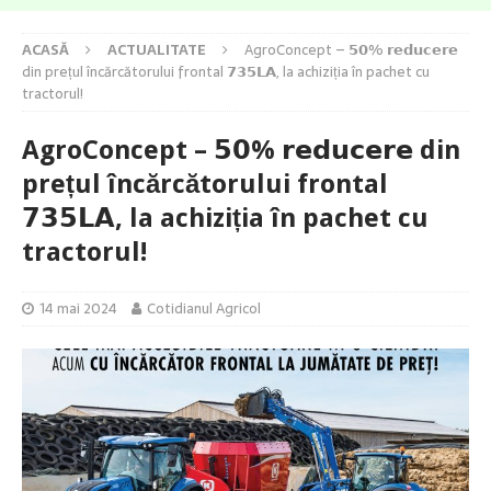
ACASĂ
ACTUALITATE
AgroConcept – 𝟱𝟬% 𝗿𝗲𝗱𝘂𝗰𝗲𝗿𝗲
din prețul încărcătorului frontal 𝟳𝟯𝟱𝗟𝗔, la achiziția în pachet cu
tractorul!
AgroConcept – 𝟱𝟬% 𝗿𝗲𝗱𝘂𝗰𝗲𝗿𝗲 din
prețul încărcătorului frontal
𝟳𝟯𝟱𝗟𝗔, la achiziția în pachet cu
tractorul!
14 mai 2024
Cotidianul Agricol