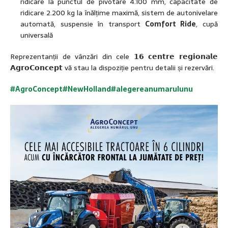
ridicare la punctul de pivotare 4.100 mm, capacitate de
ridicare 2.200 kg la înălțime maximă, sistem de autonivelare
automată, suspensie în transport
Comfort Ride
, cupă
universală
Reprezentanții de vânzări din cele 𝟭𝟲 𝗰𝗲𝗻𝘁𝗿𝗲 𝗿𝗲𝗴𝗶𝗼𝗻𝗮𝗹𝗲
𝗔𝗴𝗿𝗼𝗖𝗼𝗻𝗰𝗲𝗽𝘁 vă stau la dispoziție pentru detalii și rezervări.
#
AgroConcept
#
NewHolland
#
alegereanumarulunu