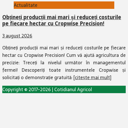
Actualitate
Obțineți producții mai mari și reduceți costurile
pe fiecare hectar cu Cropwise Precision!
3 august 2026
Obțineți producții mai mari și reduceți costurile pe fiecare
hectar cu Cropwise Precision! Cum vă ajută agricultura de
precizie: Treceți la nivelul următor în managementul
fermei! Descoperiți toate instrumentele Cropwise și
solicitați o demonstrație gratuită:
[citește mai mult]
Copyright © 2017-2026 | Cotidianul Agricol