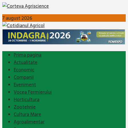
7 august 2026
Prima pagina
Actualitate
Economic
Companii
Eveniment
Vocea Fermierului
Horticultura
Zootehnie
Cultura Mare
Agroalimentar