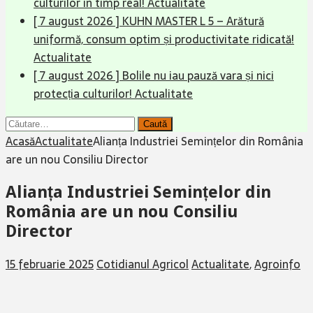
culturilor în timp real!
Actualitate
[ 7 august 2026 ]
KUHN MASTER L 5 – Arătură
uniformă, consum optim și productivitate ridicată!
Actualitate
[ 7 august 2026 ]
Bolile nu iau pauză vara și nici
protecția culturilor!
Actualitate
Caută
după:
Acasă
Actualitate
Alianța Industriei Semințelor din România
are un nou Consiliu Director
Alianța Industriei Semințelor din
România are un nou Consiliu
Director
15 februarie 2025
Cotidianul Agricol
Actualitate
,
Agroinfo