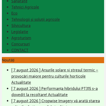
Sanatate
Tehnici Agricole
Eco
Tehnologii şi soluţii agricole
Silvicultura
Legislatie
Agroturism
Concursuri
CONTACT
Noutăți
[ 7 august 2026 ]
Arsurile solare și stresul termic –
provocări majore pentru culturile horticole
Actualitate
[ 7 august 2026 ]
Performanța hibridului PT315 s-a
dovedit la recoltare!
Actualitate
[ 7 august 2026 ]
Cropwise Imagery vă arată starea