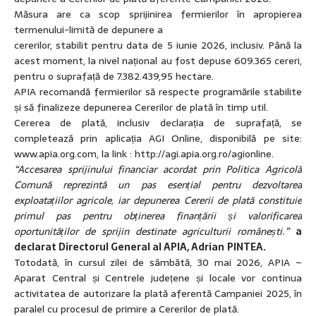
Măsura are ca scop sprijinirea fermierilor în apropierea
termenului-limită de depunere a
cererilor, stabilit pentru data de 5 iunie 2026, inclusiv. Până la
acest moment, la nivel național au fost depuse 609.365 cereri,
pentru o suprafață de 7.382.439,95 hectare.
APIA recomandă fermierilor să respecte programările stabilite
și să finalizeze depunerea Cererilor de plată în timp util.
Cererea de plată, inclusiv declarația de suprafață, se
completează prin aplicația AGI Online, disponibilă pe site:
www.apia.org.com, la link : http://agi.apia.org.ro/agionline.
“Accesarea sprijinului financiar acordat prin Politica Agricolă
Comună reprezintă un pas esențial pentru dezvoltarea
exploatațiilor agricole, iar depunerea Cererii de plată constituie
primul pas pentru obținerea finanțării și valorificarea
oportunităților de sprijin destinate agriculturii românești.”
a
declarat Directorul General al APIA, Adrian
PINTEA.
Totodată, în cursul zilei de sâmbătă, 30 mai 2026, APIA –
Aparat Central și Centrele județene și locale vor continua
activitatea de autorizare la plată aferentă Campaniei 2025, în
paralel cu procesul de primire a Cererilor de plată.