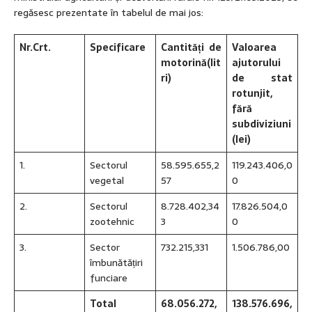
regăsesc prezentate în tabelul de mai jos:
Nr.
Crt.
Specificare
Cantități de
Valoarea
motorină
(lit
ajutorului
ri)
de stat
rotunjit,
fără
subdiviziuni
(lei)
1.
Sectorul
58.595.655,2
119.243.406,0
vegetal
57
0
2.
Sectorul
8.728.402,34
17.826.504,0
zootehnic
3
0
3.
Sector
732.215,331
1.506.786,00
îmbunătățiri
funciare
Total
68.056.272,
138.576.696,