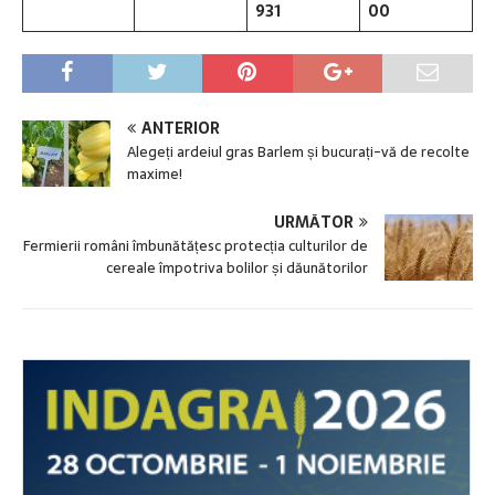
931
00
ANTERIOR
Alegeți ardeiul gras Barlem și bucurați-vă de recolte
maxime!
URMĂTOR
Fermierii români îmbunătățesc protecția culturilor de
cereale împotriva bolilor și dăunătorilor