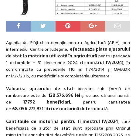
Agenția de Plăți și Intervenție pentru Agricultură (APIA), prin
intermediul Centrelor Județene,
efectuează plata ajutorului
de stat la motorina utilizată în agricultură
pentru perioada
1 octombrie – 31 decembrie 2024 (
trimestrul IV/2024
), în
conformitate cu prevederile HG nr. 1174/2014 și OMADR
nr.1727/2015, cu modificările şi completările ulterioare.
Valoarea ajutorului de stat
acordat sub formă de
rambursare este de
138.576.696
lei
și se acordă unui număr
de
17.792
beneficiari
, pentru cantitatea
de
68.056.272,931
litri
de motorină determinată
.
Cantitățile de motorină pentru trimestrul IV/2024
, care
beneficiază de ajutor de stat sunt aprobate prin Ordinul
ministrului agriculturii și dezvoltării rurale nr. 125/27.03.2025, se