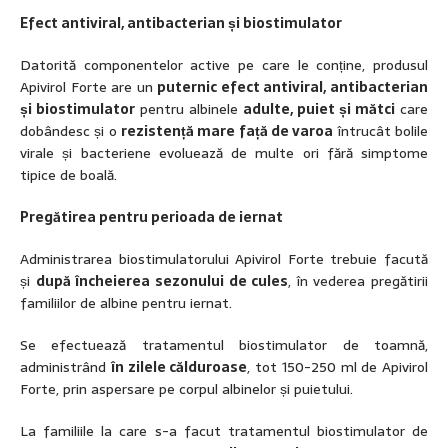
Efect antiviral, antibacterian și biostimulator
Datorită componentelor active pe care le conține, produsul
Apivirol Forte are un
puternic efect antiviral, antibacterian
și biostimulator
pentru albinele
adulte, puiet și mătci
care
dobândesc și o
rezistență mare față de varoa
întrucât bolile
virale și bacteriene evoluează de multe ori fără simptome
tipice de boală.
Pregătirea pentru perioada de iernat
Administrarea biostimulatorului Apivirol Forte trebuie facută
și
după încheierea sezonului de cules
, în vederea pregătirii
familiilor de albine pentru iernat.
Se efectuează tratamentul biostimulator de toamnă,
administrând
în zilele călduroase
, tot 150-250 ml de Apivirol
Forte, prin aspersare pe corpul albinelor și puietului.
La familiile la care s-a facut tratamentul biostimulator de