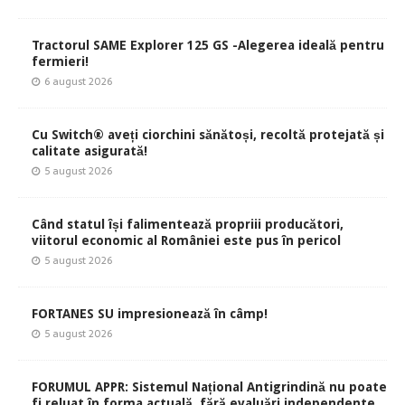
Tractorul SAME Explorer 125 GS -Alegerea ideală pentru
fermieri!
6 august 2026
Cu Switch® aveți ciorchini sănătoși, recoltă protejată și
calitate asigurată!
5 august 2026
Când statul își falimentează propriii producători,
viitorul economic al României este pus în pericol
5 august 2026
FORTANES SU impresionează în câmp!
5 august 2026
FORUMUL APPR: Sistemul Național Antigrindină nu poate
fi reluat în forma actuală, fără evaluări independente,