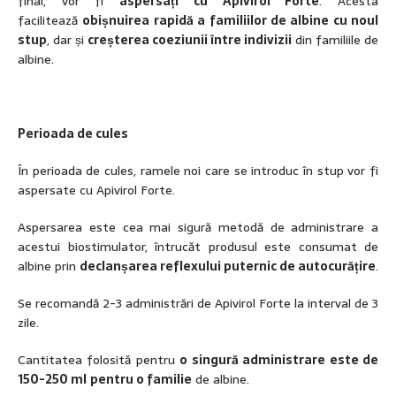
final, vor fi
aspersați cu Apivirol Forte
. Acesta
facilitează
obișnuirea rapidă a familiilor de albine cu noul
stup
, dar și
creșterea coeziunii între indivizii
din familiile de
albine.
Perioada de cules
În perioada de cules, ramele noi care se introduc în stup vor fi
aspersate cu Apivirol Forte.
Aspersarea este cea mai sigură metodă de administrare a
acestui biostimulator, întrucăt produsul este consumat de
albine prin
declanșarea reflexului puternic de autocurățire
.
Se recomandă 2-3 administrări de Apivirol Forte la interval de 3
zile.
Cantitatea folosită pentru
o singură administrare este de
150-250 ml
pentru o familie
de albine.