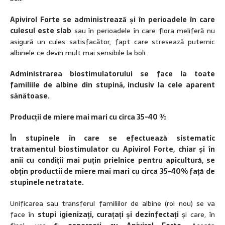
Apivirol Forte se administrează și
în perioadele în care
culesul este slab
sau în perioadele în care flora meliferă nu
asigură un cules satisfacător, fapt care stresează puternic
albinele ce devin mult mai sensibile la boli.
Administrarea biostimulatorului se face la toate
familiile de albine din stupină, inclusiv la cele aparent
sănătoase
.
Producții de miere mai mari cu circa 35-40 %
În stupinele în care se efectuează
sistematic
tratamentul biostimulator cu Apivirol Forte, chiar și în
anii cu condiții mai puțin prielnice pentru apicultură, se
obțin productii de miere mai mari cu circa 35-40% față de
stupinele netratate.
Unificarea sau transferul familiilor de albine (roi nou) se va
face în
stupi igienizați, curațați și dezinfectați
și care, în