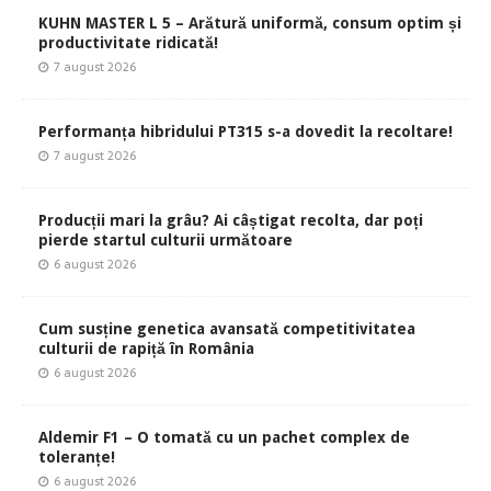
KUHN MASTER L 5 – Arătură uniformă, consum optim și
productivitate ridicată!
7 august 2026
Performanța hibridului PT315 s-a dovedit la recoltare!
7 august 2026
Producții mari la grâu? Ai câștigat recolta, dar poți
pierde startul culturii următoare
6 august 2026
Cum susține genetica avansată competitivitatea
culturii de rapiță în România
6 august 2026
Aldemir F1 – O tomată cu un pachet complex de
toleranțe!
6 august 2026