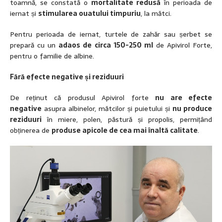
toamnă, se constată o
mortalitate redusă
în perioada de
iernat și
stimularea ouatului timpuriu
, la mătci.
Pentru perioada de iernat, turtele de zahăr sau șerbet se
prepară cu un
adaos de circa 150-250 ml
de Apivirol Forte,
pentru o familie de albine.
Fără efecte negative și reziduuri
De reținut că produsul Apivirol forte
nu are efecte
negative
asupra albinelor, mătcilor și puietului și
nu produce
reziduuri
în miere, polen, păstură și propolis, permițând
obținerea de
produse apicole de cea mai înaltă calitate
.