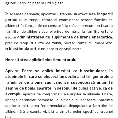
ajutorul aripilor, pază la urdiniș etc.
În această perioadă, apicutorul trebuie să efectueze
inspecții
periodice
în timpul cărora el examinează starea familiei de
albine și, în funcție de ce constată, ia măsuri precum unificarea
familiilor de albine slabe, oferirea de mătci la familiile orfane
etc. și
administrarea de suplimente de hrană energetică
,
precum sirop și turte de zahăr, nectar, rame cu miere etc.
și
biostimulatori
, cum este și Apivirol Forte.
Necesitatea aplicării biostimulatorului
Apivirol Forte se aplică
imediat ca biostimulator,
în
stupinele în care se observă un
declin al stării generale a
familiilor de albine sau când se suspectează anumite
semne de boală apărute în sezonul de cules
active, ca de
exemplu
apariția de malformații ale aripilor la albinele tinere,
apariția semnelor nervoase la albinele culegătoare, paralizia
aripilor și instalarea fenomenului de depopulare a familiilor de
albine, fără prezența vizibilă a simptomelor specifice vreunei
boli.