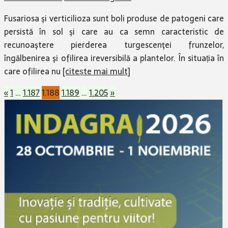
Fusariosa şi verticilioza sunt boli produse de patogeni care
persistă în sol şi care au ca semn caracteristic de
recunoaştere pierderea turgescenţei frunzelor,
îngălbenirea şi ofilirea ireversibilă a plantelor. În situația în
care ofilirea nu
[citește mai mult]
Paginație
«
1
…
1.187
1.188
1.189
…
1.205
»
articole