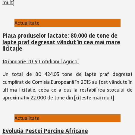
mult]
Actualitate
Piața produselor lactate: 80.000 de tone de
lapte praf degresat vândut în cea mai mare
licitație
14 ianuarie 2019
Cotidianul Agricol
Un total de 80 424,05 tone de lapte praf degresat
cumpărat de Comisia Europeană în 2015 au fost vândute în
ultima licitație, ceea ce a dus la restabilirea stocului de
aproximativ 22.000 de tone din
[citește mai mult]
Actualitate
Evoluția Pestei Porcine Africane