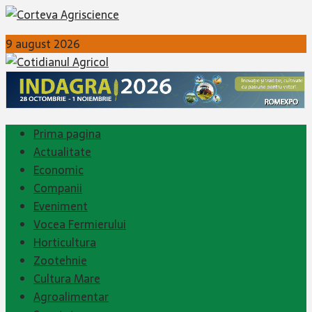
9 august 2026
Prima pagina
Actualitate
Economic
Companii
Eveniment
Vocea Fermierului
Horticultura
Zootehnie
Cultura Mare
Agroalimentar