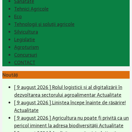
Sanatate
Tehnici Agricole
Eco
Tehnologii şi soluţii agricole
Silvicultura
Legislatie
Agroturism
Concursuri
CONTACT
Noutăți
[ 9 august 2026 ]
Rolul logisticii și al digitalizării în
dezvoltarea sectorului agroalimentar
Actualitate
[ 9 august 2026 ]
Liniștea începe înainte de răsărire!
Actualitate
[ 9 august 2026 ]
Agricultura nu poate fi privită ca un
pericol iminent la adresa biodiversității
Actualitate