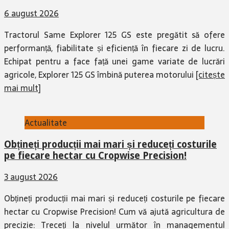
6 august 2026
Tractorul Same Explorer 125 GS este pregătit să ofere
performanță, fiabilitate și eficiență în fiecare zi de lucru.
Echipat pentru a face față unei game variate de lucrări
agricole, Explorer 125 GS îmbină puterea motorului
[citește
mai mult]
Actualitate
Obțineți producții mai mari și reduceți costurile
pe fiecare hectar cu Cropwise Precision!
3 august 2026
Obțineți producții mai mari și reduceți costurile pe fiecare
hectar cu Cropwise Precision! Cum vă ajută agricultura de
precizie: Treceți la nivelul următor în managementul