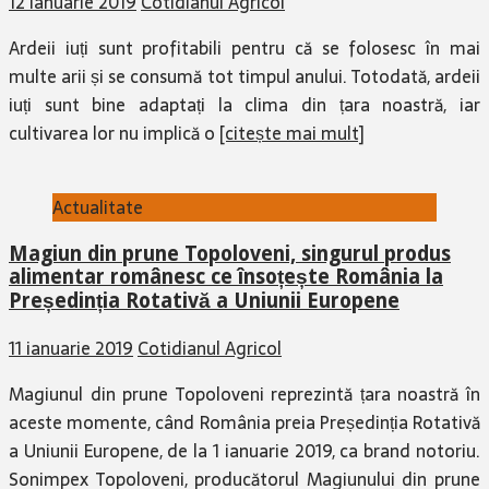
12 ianuarie 2019
Cotidianul Agricol
Ardeii iuți sunt profitabili pentru că se folosesc în mai
multe arii și se consumă tot timpul anului. Totodată, ardeii
iuți sunt bine adaptați la clima din țara noastră, iar
cultivarea lor nu implică o
[citește mai mult]
Actualitate
Magiun din prune Topoloveni, singurul produs
alimentar românesc ce însoțește România la
Președinția Rotativă a Uniunii Europene
11 ianuarie 2019
Cotidianul Agricol
Magiunul din prune Topoloveni reprezintă țara noastră în
aceste momente, când România preia Președinția Rotativă
a Uniunii Europene, de la 1 ianuarie 2019, ca brand notoriu.
Sonimpex Topoloveni, producătorul Magiunului din prune