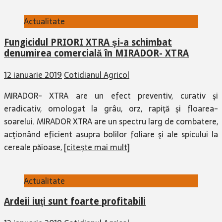
Actualitate
Fungicidul PRIORI XTRA şi-a schimbat
denumirea comercială în MIRADOR- XTRA
12 ianuarie 2019
Cotidianul Agricol
MIRADOR- XTRA are un efect preventiv, curativ şi
eradicativ, omologat la grâu, orz, rapiţă şi floarea-
soarelui. MIRADOR XTRA are un spectru larg de combatere,
acţionând eficient asupra bolilor foliare şi ale spicului la
cereale păioase,
[citește mai mult]
Actualitate
Ardeii iuți sunt foarte profitabili