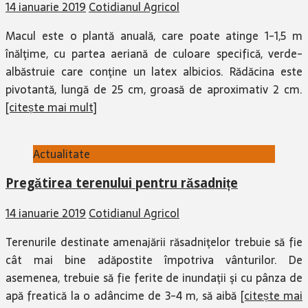
14 ianuarie 2019
Cotidianul Agricol
Macul este o plantă anuală, care poate atinge 1-1,5 m
înălţime, cu partea aeri­ană de culoare specifică, verde-
albăstruie care conţine un latex albicios. Rădăcina este
pivotantă, lungă de 25 cm, groasă de aproximativ 2 cm.
[citește mai mult]
Actualitate
Pregătirea terenului pentru răsadnițe
14 ianuarie 2019
Cotidianul Agricol
Terenurile destinate amenajării răsadniţelor trebuie să fie
cât mai bine adăpostite împotriva vânturilor. De
asemenea, trebuie să fie ferite de inundaţii şi cu pânza de
apă freatică la o adâncime de 3-4 m, să aibă
[citește mai