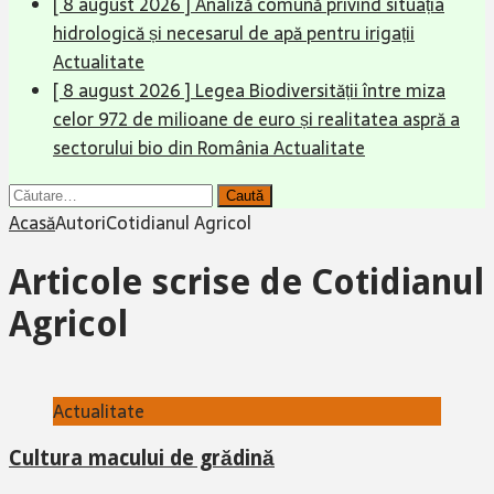
[ 8 august 2026 ]
Analiză comună privind situația
hidrologică și necesarul de apă pentru irigații
Actualitate
[ 8 august 2026 ]
Legea Biodiversității între miza
celor 972 de milioane de euro și realitatea aspră a
sectorului bio din România
Actualitate
Caută
după:
Acasă
Autori
Cotidianul Agricol
Articole scrise de
Cotidianul
Agricol
Actualitate
Cultura macului de grădină