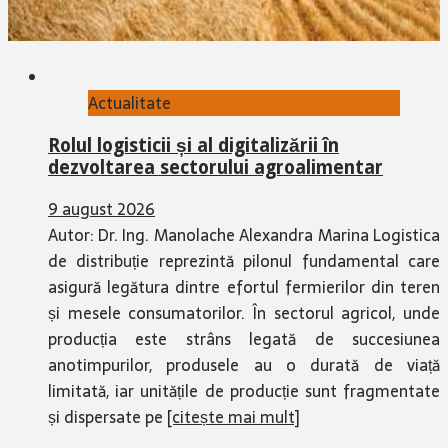
Actualitate
Rolul logisticii și al digitalizării în
dezvoltarea sectorului agroalimentar
9 august 2026
Autor: Dr. Ing. Manolache Alexandra Marina Logistica
de distribuție reprezintă pilonul fundamental care
asigură legătura dintre efortul fermierilor din teren
și mesele consumatorilor. În sectorul agricol, unde
producția este strâns legată de succesiunea
anotimpurilor, produsele au o durată de viață
limitată, iar unitățile de producție sunt fragmentate
și dispersate pe
[citește mai mult]