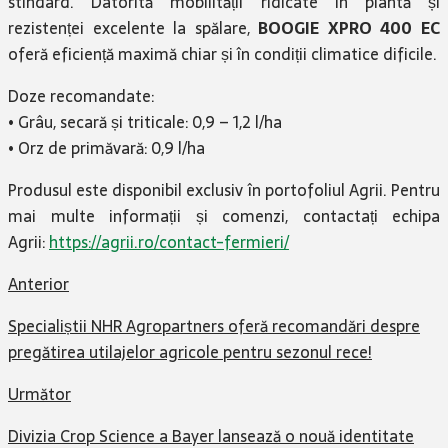
stindard. Datorită mobilității ridicate în plantă și
rezistenței excelente la spălare,
BOOGIE XPRO 400 EC
oferă eficiență maximă chiar și în condiții climatice dificile.
Doze recomandate:
• Grâu, secară și triticale: 0,9 – 1,2 l/ha
• Orz de primăvară: 0,9 l/ha
Produsul este disponibil exclusiv în portofoliul Agrii. Pentru
mai multe informații și comenzi, contactați echipa
Agrii:
https://agrii.ro/contact-fermieri/
Anterior
Specialiștii NHR Agropartners oferă recomandări despre
pregătirea utilajelor agricole pentru sezonul rece!
Următor
Divizia Crop Science a Bayer lansează o nouă identitate