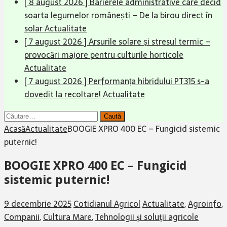
[ 8 august 2026 ]
Barierele administrative care decid
soarta legumelor românești – De la birou direct în
solar
Actualitate
[ 7 august 2026 ]
Arsurile solare și stresul termic –
provocări majore pentru culturile horticole
Actualitate
[ 7 august 2026 ]
Performanța hibridului PT315 s-a
dovedit la recoltare!
Actualitate
Caută
după:
Acasă
Actualitate
BOOGIE XPRO 400 EC – Fungicid sistemic
puternic!
BOOGIE XPRO 400 EC – Fungicid
sistemic puternic!
9 decembrie 2025
Cotidianul Agricol
Actualitate
,
Agroinfo
,
Companii
,
Cultura Mare
,
Tehnologii şi soluţii agricole