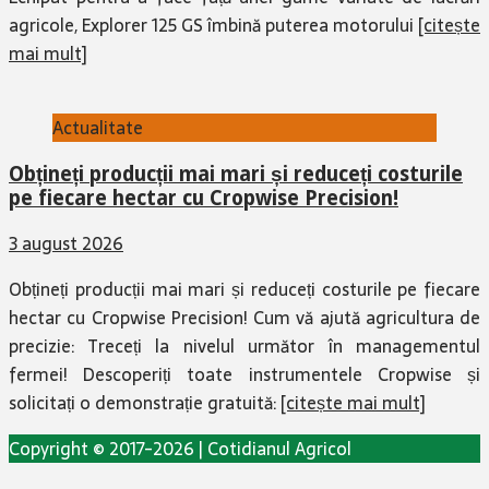
agricole, Explorer 125 GS îmbină puterea motorului
[citește
mai mult]
Actualitate
Obțineți producții mai mari și reduceți costurile
pe fiecare hectar cu Cropwise Precision!
3 august 2026
Obțineți producții mai mari și reduceți costurile pe fiecare
hectar cu Cropwise Precision! Cum vă ajută agricultura de
precizie: Treceți la nivelul următor în managementul
fermei! Descoperiți toate instrumentele Cropwise și
solicitați o demonstrație gratuită:
[citește mai mult]
Copyright © 2017-2026 | Cotidianul Agricol