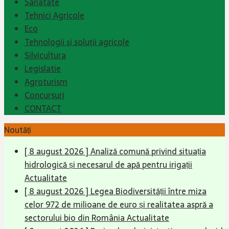
Sanatate
Tehnici Agricole
Eco
Tehnologii şi soluţii agricole
Silvicultura
Legislatie
Agroturism
Concursuri
CONTACT
Noutăți
[ 8 august 2026 ]
Analiză comună privind situația
hidrologică și necesarul de apă pentru irigații
Actualitate
[ 8 august 2026 ]
Legea Biodiversității între miza
celor 972 de milioane de euro și realitatea aspră a
sectorului bio din România
Actualitate