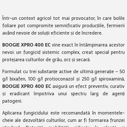
Într-un context agricol tot mai provocator, în care bolile
foliare pot compromite semnificativ producțiile, fermierii
având nevoie de soluții eficiente și de încredere.
BOOGIE XPRO 400 EC
vine exact în întâmpinarea acestor
nevoi: un fungicid sistemic complex, creat special pentru
protejarea culturilor de grâu, orz și secară.
Formulat cu trei substanțe active de ultimă generație – 50
g/l bixafen, 100 g/l protioconazol și 250 g/l spiroxamină,
BOOGIE XPRO 400 EC
asigură un efect preventiv, curativ
și eradicant împotriva unui spectru larg de agenți
patogeni.
Aplicarea fungicidului este recomandată în momentele-
cheie ale dezvoltării culturilor, cum ar fi formarea frunzei