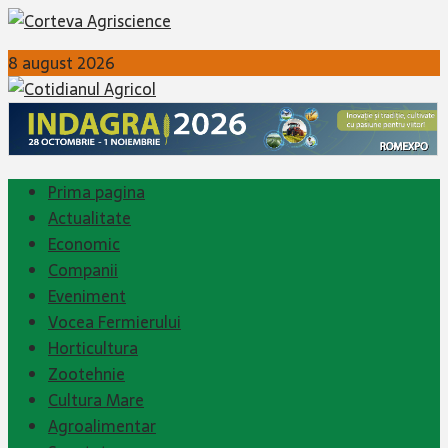
8 august 2026
Prima pagina
Actualitate
Economic
Companii
Eveniment
Vocea Fermierului
Horticultura
Zootehnie
Cultura Mare
Agroalimentar