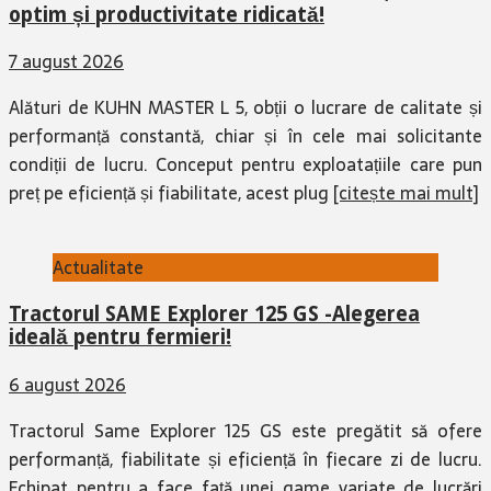
optim și productivitate ridicată!
7 august 2026
Alături de KUHN MASTER L 5, obții o lucrare de calitate și
performanță constantă, chiar și în cele mai solicitante
condiții de lucru. Conceput pentru exploatațiile care pun
preț pe eficiență și fiabilitate, acest plug
[citește mai mult]
Actualitate
Tractorul SAME Explorer 125 GS -Alegerea
ideală pentru fermieri!
6 august 2026
Tractorul Same Explorer 125 GS este pregătit să ofere
performanță, fiabilitate și eficiență în fiecare zi de lucru.
Echipat pentru a face față unei game variate de lucrări