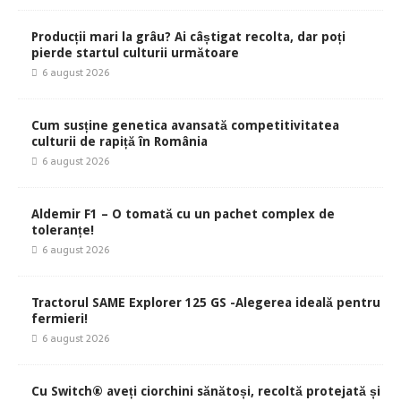
Producții mari la grâu? Ai câștigat recolta, dar poți
pierde startul culturii următoare
6 august 2026
Cum susține genetica avansată competitivitatea
culturii de rapiță în România
6 august 2026
Aldemir F1 – O tomată cu un pachet complex de
toleranțe!
6 august 2026
Tractorul SAME Explorer 125 GS -Alegerea ideală pentru
fermieri!
6 august 2026
Cu Switch® aveți ciorchini sănătoși, recoltă protejată și