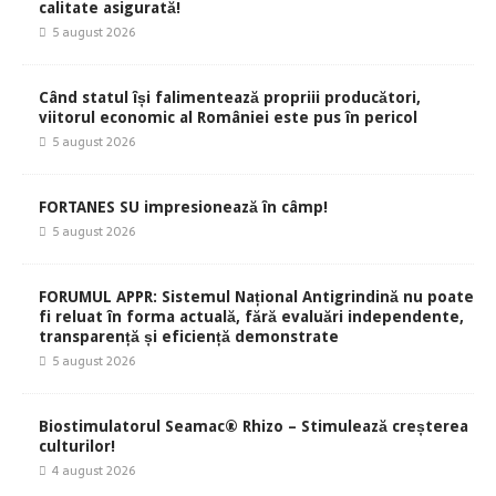
calitate asigurată!
5 august 2026
Când statul își falimentează propriii producători,
viitorul economic al României este pus în pericol
5 august 2026
FORTANES SU impresionează în câmp!
5 august 2026
FORUMUL APPR: Sistemul Național Antigrindină nu poate
fi reluat în forma actuală, fără evaluări independente,
transparență și eficiență demonstrate
5 august 2026
Biostimulatorul Seamac® Rhizo – Stimulează creșterea
culturilor!
4 august 2026