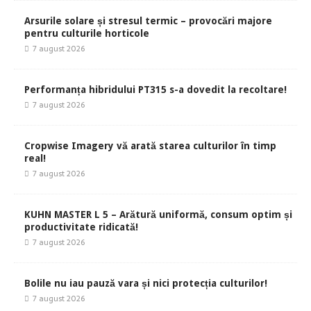
Arsurile solare și stresul termic – provocări majore
pentru culturile horticole
7 august 2026
Performanța hibridului PT315 s-a dovedit la recoltare!
7 august 2026
Cropwise Imagery vă arată starea culturilor în timp
real!
7 august 2026
KUHN MASTER L 5 – Arătură uniformă, consum optim și
productivitate ridicată!
7 august 2026
Bolile nu iau pauză vara și nici protecția culturilor!
7 august 2026