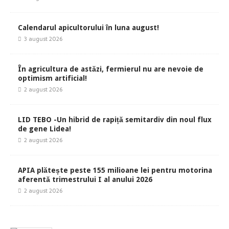
Calendarul apicultorului în luna august!
3 august 2026
În agricultura de astăzi, fermierul nu are nevoie de
optimism artificial!
2 august 2026
LID TEBO -Un hibrid de rapiță semitardiv din noul flux
de gene Lidea!
2 august 2026
APIA plătește peste 155 milioane lei pentru motorina
aferentă trimestrului I al anului 2026
2 august 2026