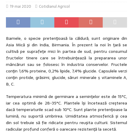
19 mai 2020
Cotidianul Agricol
Bamele, o specie pretenţioasă la căldură, sunt originare din
Asia Mică şi din India, Birmania. În prezent la noi în ţară se
cultivă pe suprafeţe mici în partea de sud, pentru consumul
fructelor tinere care se întrebuinţează la pre­pararea unor
mâncăruri sau se folosesc în industria conservelor. Fructele
conţin 1,6% pro­teine, 0,2% lipide, 7,4% glucide. Capsulele verzi
conţin pro­tide, grăsimi, glucide, săruri minerale ș vitaminele A,
B, C.
Temperatura minimă de germinare a seminţelor este de 15°C,
iar cea optimă de 28-35°C. Plantele îşi încetează creşterea
dacă temperaturile scad sub 10°C. Sunt plante pretenţioase la
lumină, nu suportă umbrirea. Umiditatea atmosferică şi cea
din sol trebuie să fie ridicate pentru reuşita culturii. Sistemul
radicular profund conferă o oarecare rezistenţă la secetă.