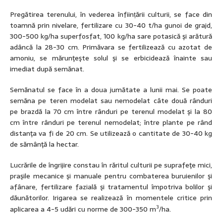
Pregătirea terenului, în vederea înființării culturii, se face din
toamnă prin nivelare, fertilizare cu 30-40 t/ha gu­noi de grajd,
300-500 kg/ha superfosfat, 100 kg/ha sare potasică şi arătură
adâncă la 28-30 cm. Primăvara se fertilizează cu azotat de
amoniu, se mărunţeşte solul şi se erbicidează înainte sau
imediat după semănat.
Semănatul se face în a doua jumătate a lunii mai. Se poate
semăna pe teren mode­lat sau nemodelat câte două rânduri
pe brazdă la 70 cm între rânduri pe terenul modelat şi la 80
cm între rânduri pe terenul nemodelat; între plante pe rând
distanţa va fi de 20 cm. Se utilizează o cantitate de 30-40 kg
de sămânţă la hectar.
Lucrările de îngrijire constau în răritul culturii pe suprafeţe mici,
praşile mecani­ce şi manuale pentru combaterea buruienilor şi
afânare, fertilizare fazială şi tratamentul împotriva bolilor şi
dăunătorilor. Irigarea se realizează în momentele critice prin
3
aplicarea a 4-5 udări cu norme de 300-350 m
/ha.