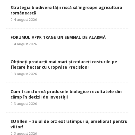
Strategia biodiversității riscă să îngroape agricultura
românească
4 august 2026
FORUMUL APPR TRAGE UN SEMNAL DE ALARMĂ
4 august 2026
Obțineți producții mai mari și reduceți costurile pe
fiecare hectar cu Cropwise Precision!
3 august 2026
Cum transformă produsele biologice rezultatele din
câmp în decizii de investiții
3 august 2026
SU Ellen – Soiul de orz extratimpuriu, ameliorat pentru
viitor!
3 august 2026