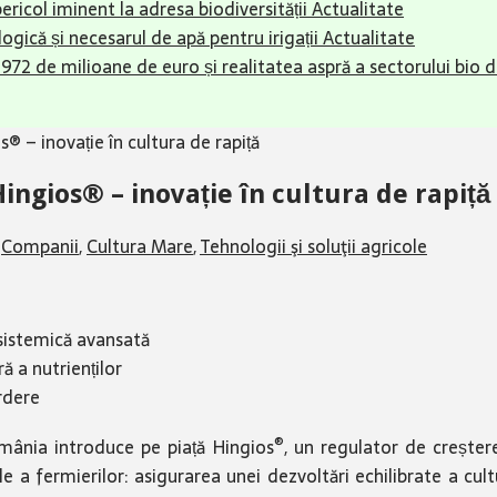
pericol iminent la adresa biodiversității
Actualitate
ogică și necesarul de apă pentru irigații
Actualitate
r 972 de milioane de euro și realitatea aspră a sectorului bio
® – inovație în cultura de rapiță
ingios® – inovație în cultura de rapiță
,
Companii
,
Cultura Mare
,
Tehnologii şi soluţii agricole
 sistemică avansată
ă a nutrienților
rdere
®
omânia introduce pe piață Hingios
, un regulator de crește
le a fermierilor: asigurarea unei dezvoltări echilibrate a cult