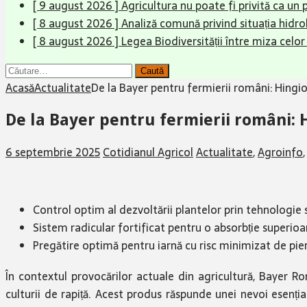
[ 9 august 2026 ]
Agricultura nu poate fi privită ca un 
[ 8 august 2026 ]
Analiză comună privind situația hidrol
[ 8 august 2026 ]
Legea Biodiversității între miza celo
Caută
după:
Acasă
Actualitate
De la Bayer pentru fermierii români: Hingios
De la Bayer pentru fermierii români: H
6 septembrie 2025
Cotidianul Agricol
Actualitate
,
Agroinfo
Control optim al dezvoltării plantelor prin tehnologie
Sistem radicular fortificat pentru o absorbție superioar
Pregătire optimă pentru iarnă cu risc minimizat de pie
În contextul provocărilor actuale din agricultură, Bayer R
culturii de rapiță. Acest produs răspunde unei nevoi esenția