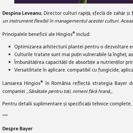
Despina Leveanu
, Director culturi rapiță, sfeclă de zahăr ș
un instrument flexibil în managementul acestei culturi. Aceast
®
Principalele beneficii ale Hingios
includ:
Optimizarea arhitecturii plantei pentru o dezvoltare ech
Culturile tratate sunt mai puțin vulnerabile la îngheț,
Îmbunătățirea capacității de absorbție a nutrienților pr
Versatilitate în aplicare: compatibil cu fungicide, apli
®
Lansarea Hingios
în România reflectă strategia Bayer de
companiei „
Sănătate pentru toți, nimeni fără hrană
„.
Pentru detalii suplimentare și specificații tehnice complete
***
Despre Bayer