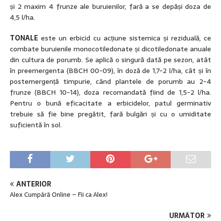
și 2 maxim 4 frunze ale buruienilor, fară a se depăși doza de
4,5 l/ha.
TONALE
este un erbicid cu acțiune sistemica și reziduală, ce
combate buruienile monocotiledonate și dicotiledonate anuale
din cultura de porumb. Se aplică o singură dată pe sezon, atât
în preemergenta (BBCH 00-09), în doză de 1,7-2 l/ha, cât și în
postemergență timpurie, când plantele de porumb au 2-4
frunze (BBCH 10-14), doza recomandată fiind de 1,5-2 l/ha.
Pentru o bună eficacitate a erbicidelor, patul germinativ
trebuie să fie bine pregătit, fară bulgări și cu o umiditate
suficientă în sol.
ANTERIOR
Alex Cumpără Online – Fii ca Alex!
URMĂTOR