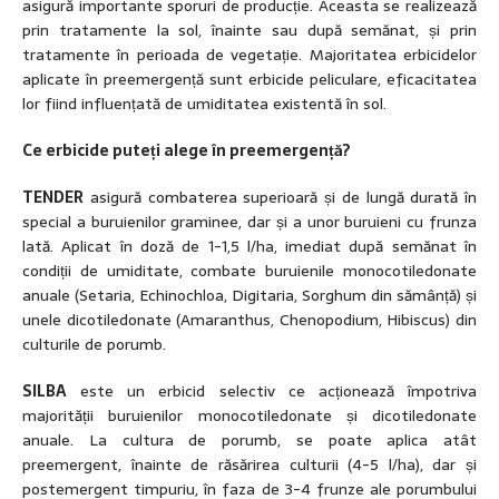
asigură importante sporuri de producție. Aceasta se realizează
prin tratamente la sol, înainte sau după semănat, și prin
tratamente în perioada de vegetație. Majoritatea erbicidelor
aplicate în preemergență sunt erbicide peliculare, eficacitatea
lor fiind influențată de umiditatea existentă în sol.
Ce erbicide puteți alege în preemergență?
TENDER
asigură combaterea superioară și de lungă durată în
special a buruienilor graminee, dar și a unor buruieni cu frunza
lată. Aplicat în doză de 1-1,5 l/ha, imediat după semănat în
condiții de umiditate, combate buruienile monocotiledonate
anuale (Setaria, Echinochloa, Digitaria, Sorghum din sămânță) și
unele dicotiledonate (Amaranthus, Chenopodium, Hibiscus) din
culturile de porumb.
SILBA
este un erbicid selectiv ce acționează împotriva
majorității buruienilor monocotiledonate și dicotiledonate
anuale. La cultura de porumb, se poate aplica atât
preemergent, înainte de răsărirea culturii (4-5 l/ha), dar și
postemergent timpuriu, în faza de 3-4 frunze ale porumbului