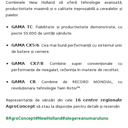
Combinele New Holland vă oferă tehnologie avansată,
productivitate maximă și o calitate ireproșabilă a cerealelor și
paielor.
𝗚𝗔𝗠𝗔 𝗧𝗖: Fiabilitate și productivitate demonstrate, cu
peste 55.000 de unități vândute.
𝗚𝗔𝗠𝗔 𝗖𝗫𝟱/𝟲: Cea mai bună performanță cu sistemul unic
de batere și cernere.
𝗚𝗔𝗠𝗔 𝗖𝗫𝟳/𝟴: Combine super convenționale cu
performanțe de neegalat, referința în materie de recoltat.
𝗚𝗔𝗠𝗔 𝗖𝗥: Combine de RECORD MONDIAL, cu
revoluționara tehnologie Twin Rotor™.
Reprezentanții de vânzări din cele 𝟭𝟲 𝗰𝗲𝗻𝘁𝗿𝗲 𝗿𝗲𝗴𝗶𝗼𝗻𝗮𝗹𝗲
𝗔𝗴𝗿𝗼𝗖𝗼𝗻𝗰𝗲𝗽𝘁 vă stau la dispoziție pentru detalii și rezervări.
#AgroConcept
#
NewHolland
#
alegereanumarulunu