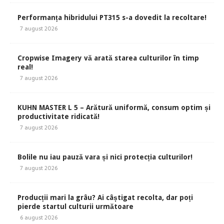
Performanța hibridului PT315 s-a dovedit la recoltare!
7 august 2026
Cropwise Imagery vă arată starea culturilor în timp
real!
7 august 2026
KUHN MASTER L 5 – Arătură uniformă, consum optim și
productivitate ridicată!
7 august 2026
Bolile nu iau pauză vara și nici protecția culturilor!
7 august 2026
Producții mari la grâu? Ai câștigat recolta, dar poți
pierde startul culturii următoare
6 august 2026