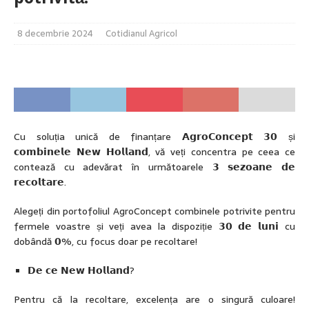
8 decembrie 2024
Cotidianul Agricol
Cu soluția unică de finanțare 𝗔𝗴𝗿𝗼𝗖𝗼𝗻𝗰𝗲𝗽𝘁 𝟯𝟬 și
𝗰𝗼𝗺𝗯𝗶𝗻𝗲𝗹𝗲 𝗡𝗲𝘄 𝗛𝗼𝗹𝗹𝗮𝗻𝗱, vă veți concentra pe ceea ce
contează cu adevărat în următoarele 𝟯 𝘀𝗲𝘇𝗼𝗮𝗻𝗲 𝗱𝗲
𝗿𝗲𝗰𝗼𝗹𝘁𝗮𝗿𝗲.
Alegeți din portofoliul AgroConcept combinele potrivite pentru
fermele voastre și veți avea la dispoziție 𝟯𝟬 𝗱𝗲 𝗹𝘂𝗻𝗶 cu
dobândă 𝟬%, cu focus doar pe recoltare!
𝗗𝗲 𝗰𝗲 𝗡𝗲𝘄 𝗛𝗼𝗹𝗹𝗮𝗻𝗱?
Pentru că la recoltare, excelența are o singură culoare!