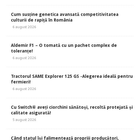
Cum susține genetica avansată competitivitatea
culturii de rapiță în România
6 august 2026
Aldemir F1 – O tomată cu un pachet complex de
toleranțe!
6 august 2026
Tractorul SAME Explorer 125 GS -Alegerea ideală pentru
fermieri!
6 august 2026
Cu Switch® aveți ciorchini sănătoși, recoltă protejată și
calitate asigurată!
5 august 2026
Când statul își falimentează propriii producători,