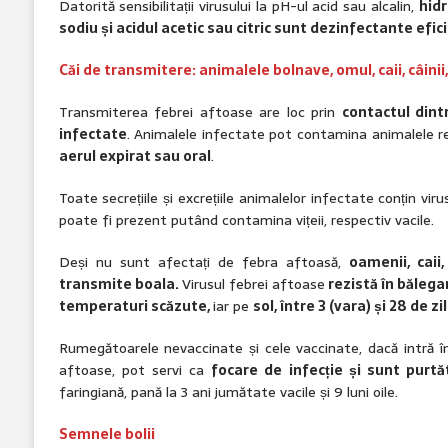
Datorită sensibilitații virusului la pH-ul acid sau alcalin,
hidr
sodiu și acidul acetic sau citric sunt dezinfectante efic
Căi de transmitere: animalele bolnave, omul, caii, câinii, 
Transmiterea febrei aftoase are loc prin
contactul dint
infectate
. Animalele infectate pot contamina animalele 
aerul expirat sau oral
.
Toate secrețiile și excrețiile animalelor infectate conțin viru
poate fi prezent putând contamina vițeii, respectiv vacile.
Deși nu sunt afectați de febra aftoasă,
oamenii, caii,
transmite boala.
Virusul febrei aftoase
rezistă în bălegar
temperaturi scăzute,
iar pe
sol, între 3 (vara) și 28 de zi
Rumegătoarele nevaccinate și cele vaccinate, dacă intră în
aftoase, pot servi ca
focare de infecție și sunt purtă
faringiană, pană la 3 ani jumătate vacile și 9 luni oile.
Semnele bolii