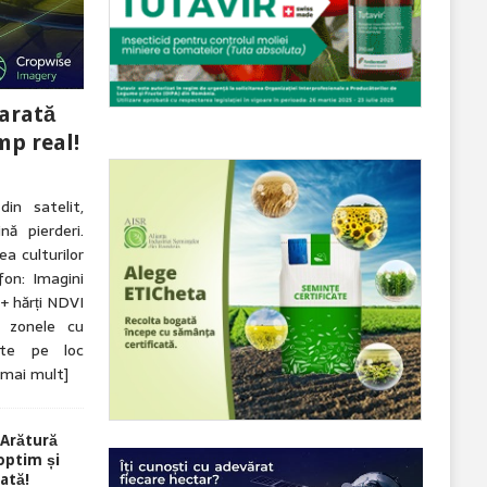
arată
mp real!
in satelit,
ă pierderi.
a culturilor
fon: Imagini
 + hărți NDVI
d zonele cu
rte pe loc
 mai mult]
Arătură
optim și
ată!