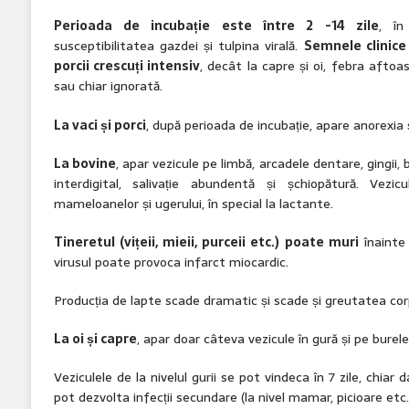
Perioada de incubație este între 2 -14 zile
, în
susceptibilitatea gazdei și tulpina virală.
Semnele clinice 
porcii crescuți intensiv
, decât la capre și oi, febra aftoa
sau chiar ignorată.
La vaci și porci
, după perioada de incubație, apare anorexia 
La bovine
, apar vezicule pe limbă, arcadele dentare, gingii, b
interdigital, salivație abundentă și șchiopătură. Vezi
mameloanelor și ugerului, în special la lactante.
Tineretul (vițeii, mieii, purceii etc.) poate muri
înainte 
virusul poate provoca infarct miocardic.
Producția de lapte scade dramatic și scade și greutatea cor
La oi și capre
, apar doar câteva vezicule în gură și pe burelet
Veziculele de la nivelul gurii se pot vindeca în 7 zile, chiar 
pot dezvolta infecții secundare (la nivel mamar, picioare etc.