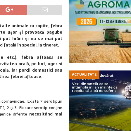
 alte animale cu copite, febra
rte ușor și provoacă pagube
 pot hrăni și nu se mai pot
fatală în special, la tineret.
ine etc.), febra aftoasă se
avitatea orală, pe bot, uger și
ală, iar porcii domestici sau
ACTUALITATE
direa febrei aftoase.
ornaviridae. Există 7 serotipuri
 1, 2 și 3. Fiecare serotip conține
genice diferite
necesitând mai