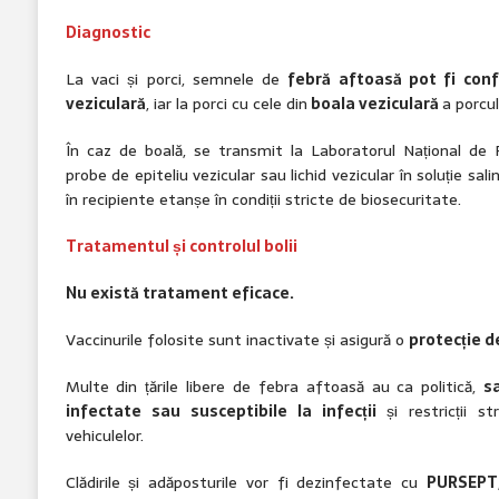
Diagnostic
La vaci și porci, semnele de
febră aftoasă pot fi con
veziculară
, iar la porci cu cele din
boala veziculară
a porcul
În caz de boală, se transmit la Laboratorul Național de 
probe de epiteliu vezicular sau lichid vezicular în soluție sa
în recipiente etanșe în condiții stricte de biosecuritate.
Tratamentul și controlul bolii
Nu există tratament eficace
.
Vaccinurile folosite sunt inactivate și asigură o
protecție de
Multe din țările libere de febra aftoasă au ca politică,
s
infectate sau susceptibile la infecții
și restricții s
vehiculelor.
Clădirile și adăposturile vor fi dezinfectate cu
PURSEPT