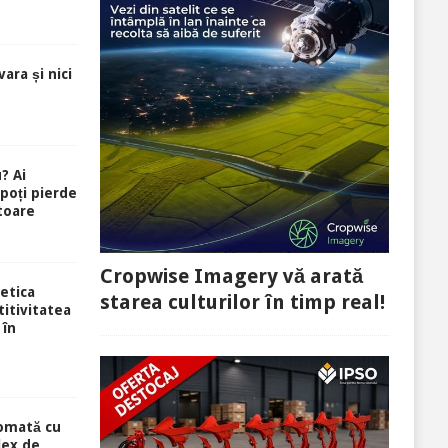
ara și nici
? Ai
 poți pierde
toare
Cropwise Imagery vă arată
etica
starea culturilor în timp real!
itivitatea
 în
tomată cu
lex de