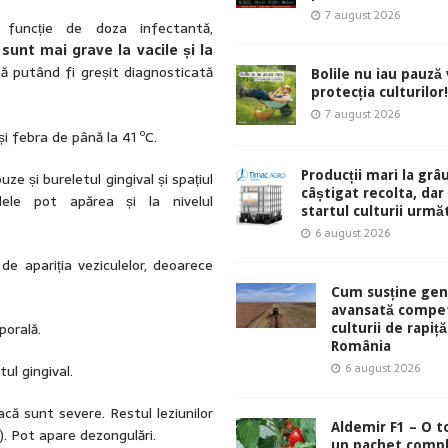
7 august 2026
 funcție de doza infectantă,
sunt mai grave la vacile și la
să putând fi greșit diagnosticată
Bolile nu iau pauză v
protecția culturilor!
7 august 2026
o
și febra de până la 41
C.
Producții mari la grâu
uze și bureletul gingival și spațiul
câștigat recolta, dar
culele pot apărea și la nivelul
startul culturii urmă
6 august 2026
de apariția veziculelor, deoarece
Cum susține gen
avansată compet
porală.
culturii de rapiță
România
6 august 2026
ul gingival.
dacă sunt severe. Restul leziunilor
Aldemir F1 – O 
). Pot apare dezongulări.
un pachet comp