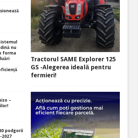
sionează
Sistemul
ndină nu
în forma
Tractorul SAME Explorer 125
luări
GS -Alegerea ideală pentru
eficiență
fermieri!
izo –
lor!
80 podgorii
6-2027