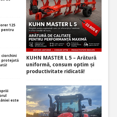
lorer 125
ă pentru
 ciorchini
KUHN MASTER L 5 – Arătură
ă protejată
uniformă, consum optim și
rată!
productivitate ridicată!
priii
orul
âniei este