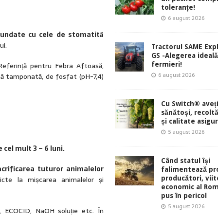
toleranțe!
6 august 2026
fundate cu cele de stomatită
ui.
Tractorul SAME Exp
GS -Alegerea ideal
Referință pentru Febra Aftoasă,
fermieri!
6 august 2026
lină tamponată, de fosfat (pH-7,4)
Cu Switch® aveți
sănătoși, recolt
și calitate asigu
5 august 2026
 cel mult 3 – 6 luni.
Când statul își
acrificarea tuturor animalelor
falimentează pro
tricte la mișcarea animalelor și
producători, viit
economic al Rom
pus în pericol
5 august 2026
, ECOCID, NaOH soluție etc. În