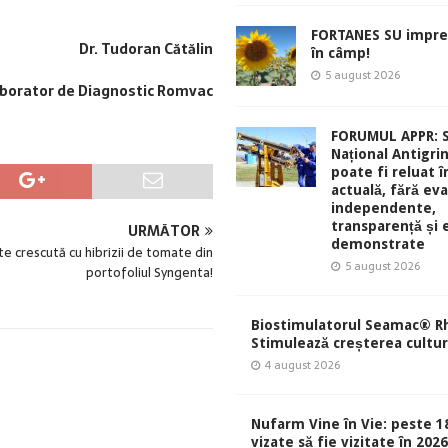
FORTANES SU impre
Dr. Tudoran Cătălin
în câmp!
5 august 2026
borator de Diagnostic Romvac
FORUMUL APPR: 
Național Antigri
poate fi reluat 
actuală, fără eva
independente,
transparență și 
URMĂTOR
demonstrate
te crescută cu hibrizii de tomate din
5 august 2026
portofoliul Syngenta!
Biostimulatorul Seamac® Rh
Stimulează creșterea culturi
4 august 2026
Nufarm Vine în Vie: peste 1
vizate să fie vizitate în 202