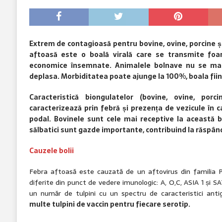
Extrem de contagioasă pentru bovine, ovine, porcine și
aftoasă este o boală virală care se transmite foa
economice însemnate. Animalele bolnave nu se mai
deplasa. Morbiditatea poate ajunge la 100%, boala fiind 
Caracteristică biongulatelor (bovine, ovine, porc
caracterizează prin febră și prezența de vezicule în c
podal. Bovinele sunt cele mai receptive la această bo
sălbatici sunt gazde importante, contribuind la răspân
Cauzele bolii
Febra aftoasă este cauzată de un aftovirus din familia Pic
diferite din punct de vedere imunologic: A, O,C, ASIA 1 și SAT
un număr de tulpini cu un spectru de caracteristici anti
multe tulpini de vaccin pentru fiecare serotip.