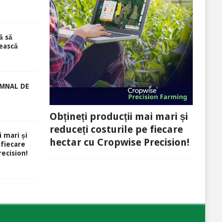
ă să
ească
EMNAL DE
Obțineți producții mai mari și
reduceți costurile pe fiecare
i mari și
hectar cu Cropwise Precision!
 fiecare
ecision!