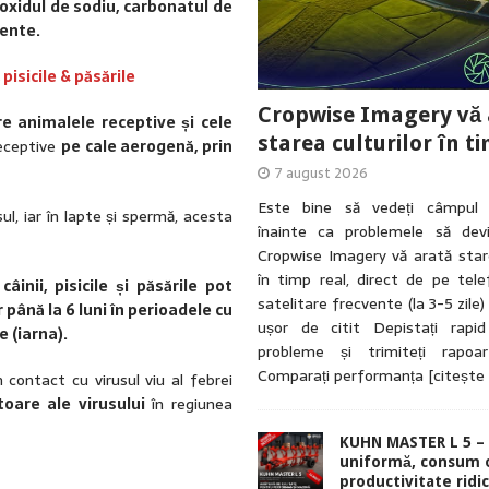
oxidul de sodiu, carbonatul de
iente.
pisicile & păsările
Cropwise Imagery vă 
re animalele receptive și cele
starea culturilor în ti
receptive
pe cale aerogenă, prin
7 august 2026
Este bine să vedeți câmpul d
sul, iar în lapte și spermă, acesta
înainte ca problemele să devin
Cropwise Imagery vă arată stare
în timp real, direct de pe tele
 câinii, pisicile și păsările pot
satelitare frecvente (la 3-5 zile)
 până la 6 luni în perioadele cu
ușor de citit Depistați rapi
le (iarna).
probleme și trimiteți rapoa
Comparați performanța
[citește
 contact cu virusul viu al febrei
toare ale virusului
în regiunea
KUHN MASTER L 5 – 
uniformă, consum 
productivitate ridic