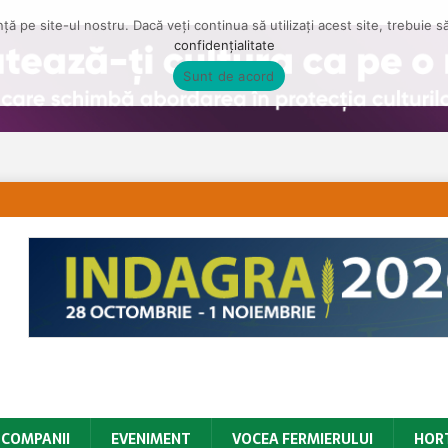
ă pe site-ul nostru. Dacă veți continua să utilizați acest site, trebuie 
confidențialitate
Sunt de acord
COMPANII
EVENIMENT
VOCEA FERMIERULUI
HOR