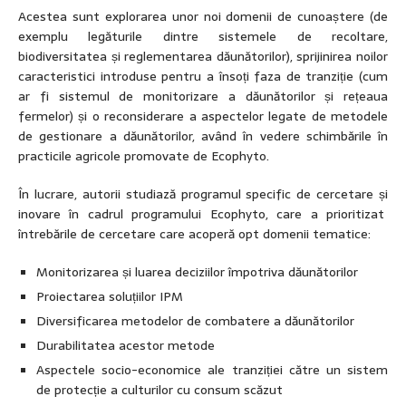
Acestea sunt explorarea unor noi domenii de cunoaștere (de
exemplu legăturile dintre sistemele de recoltare,
biodiversitatea și reglementarea dăunătorilor), sprijinirea noilor
caracteristici introduse pentru a însoți faza de tranziție (cum
ar fi sistemul de monitorizare a dăunătorilor și rețeaua
fermelor) și o reconsiderare a aspectelor legate de metodele
de gestionare a dăunătorilor, având în vedere schimbările în
practicile agricole promovate de Ecophyto.
În lucrare, autorii studiază programul specific de cercetare și
inovare în cadrul programului Ecophyto, care a prioritizat
întrebările de cercetare care acoperă opt domenii tematice:
Monitorizarea și luarea deciziilor împotriva dăunătorilor
Proiectarea soluțiilor IPM
Diversificarea metodelor de combatere a dăunătorilor
Durabilitatea acestor metode
Aspectele socio-economice ale tranziției către un sistem
de protecție a culturilor cu consum scăzut